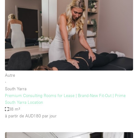
Showroom
Événement
Art
Alimentation
détail
Séance de
Local
Conférence
Réunion
Bureaux
photo
Commercial
Partagé
Type de l'espace
Autre
∙
Appartement / Loft
South Yarra
Premium Consulting Rooms for Lease | Brand-New Fit-Out | Prime
Atelier
South Yarra Location
Autre
38 m²
à partir de AUD180
par jour
Bateau
Boutique / Magasin