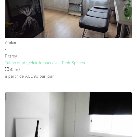
Atelier
∙
Fitzroy
Tattoo studio/Hairdresser/Nail Tech Spaces
50 m²
à partir de AUD96
par jour