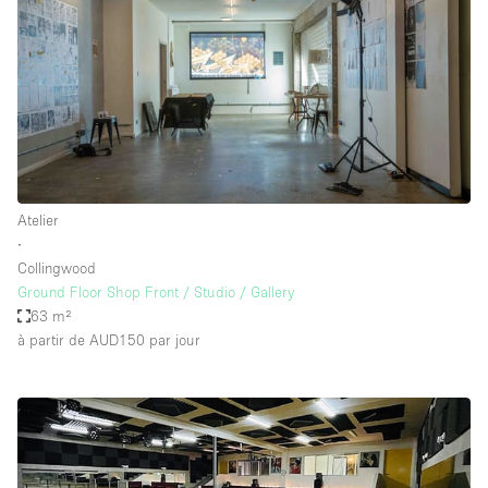
Atelier
∙
Collingwood
Ground Floor Shop Front / Studio / Gallery
63 m²
à partir de AUD150
par jour