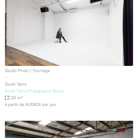
Boutique en Partage
Bureaux
Camion / Fourgon
Commerce
Container
Entrepôt / Espace Stockage / Box
Espace Atypique / Unique
Studio Photo / Tournage
Espace Créatif
∙
South Yarra
Espace Publicitaire
South Yarra Photography Studio
Espace Événementiel
120 m²
à partir de AUD924
par jour
Galerie d'art
Kiosque / Stand / Corner
Lobby / Accueil