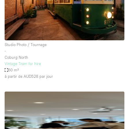
Air conditionné
Animals Friendly
Ascenseur
Bar
Studio Photo / Tournage
Cabines d'essayage
∙
Chauffage
Coburg North
Vintage Tram for hire
Comptoir
60 m²
Concierge
à partir de AUD528
par jour
Cuisine
De plain-pied
Entrée Large
Espace Avec Vue
Espace Brut