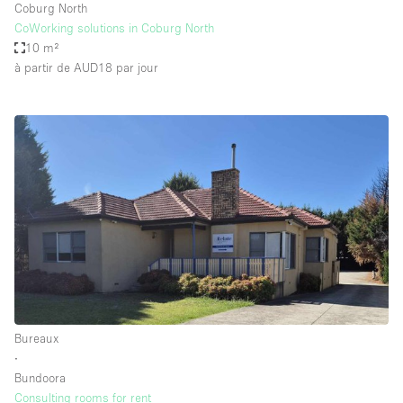
Coburg North
CoWorking solutions in Coburg North
10 m²
à partir de AUD18
par jour
Bureaux
∙
Bundoora
Consulting rooms for rent