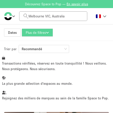
Découvrez Space to Pop —
En savoir plus
Tarif à la journée
AUD0
AUD5,000+
Dates
Plus de filtres
Trier par
Taille de l'espace
Recommandé
Transactions vérifiées, réservez en toute tranquillité ! Nous veillons.
10 m²
500+ m²
Nous protégeons. Nous sécurisons.
~ 13 personnes
~ 650 personnes
La plus grande sélection d'espaces au monde.
Type de projet
Rejoignez des milliers de marques au sein de la famille Space to Pop.
Vente au