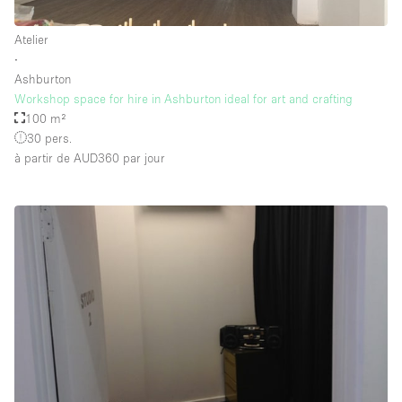
Équipement de bureau
Atelier
Équipement sonore et vidéo
∙
Ashburton
Workshop space for hire in Ashburton ideal for art and crafting
Étage/accès
100 m²
30 pers.
Sous-sol
à partir de AUD360
par jour
Rez-de-chaussée sur cour
Rez-de-chaussée sur rue
Centre commercial
Rooftop
À l'étage
Autre