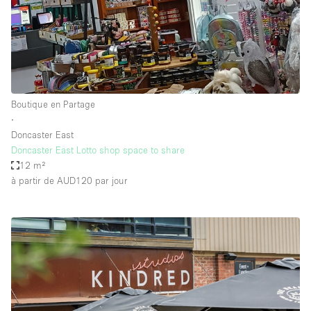
Boutique en Partage
∙
Doncaster East
Doncaster East Lotto shop space to share
12 m²
à partir de AUD120
par jour