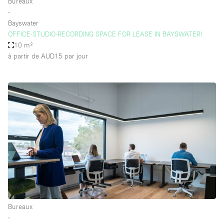
Bureaux
∙
Bayswater
OFFICE-STUDIO-RECORDING SPACE FOR LEASE IN BAYSWATER!
10 m²
à partir de AUD15
par jour
Bureaux
∙