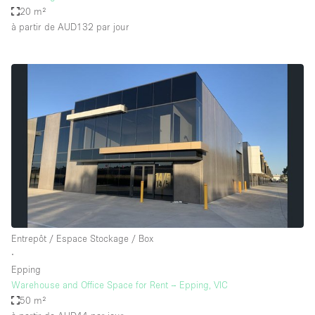
20 m²
à partir de AUD132
par jour
Entrepôt / Espace Stockage / Box
∙
Epping
Warehouse and Office Space for Rent – Epping, VIC
50 m²