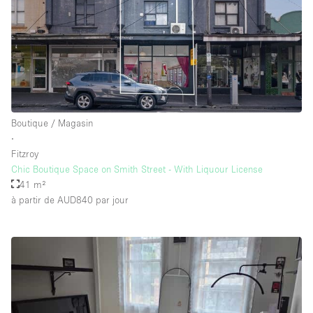
Boutique / Magasin
∙
Fitzroy
Chic Boutique Space on Smith Street - With Liquour License
41 m²
à partir de AUD840
par jour