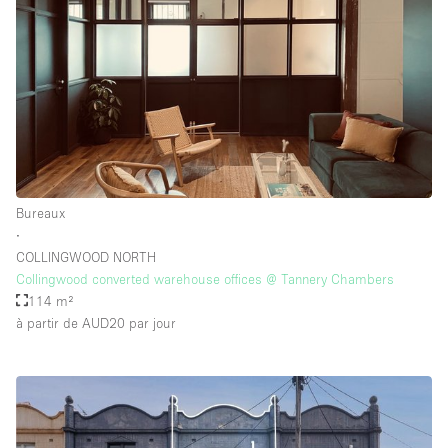
Bureaux
∙
COLLINGWOOD NORTH
Collingwood converted warehouse offices @ Tannery Chambers
114 m²
à partir de AUD20
par jour