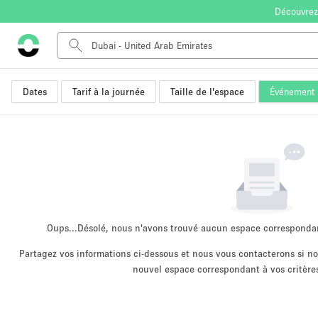
Découvrez
Dates
Tarif à la journée
Taille de l'espace
Événement
Type de l'espace
Appartement / Loft
Autre
Boutique / Magasin
Bureaux
Commerce
Entrepôt / Espace Stockage / Box
Oups...
Désolé, nous n'avons trouvé aucun espace corresponda
Espace Créatif
Partagez vos informations ci-dessous et nous vous contacterons si 
nouvel espace correspondant à vos critères
Espace Événementiel
Kiosque / Stand / Corner