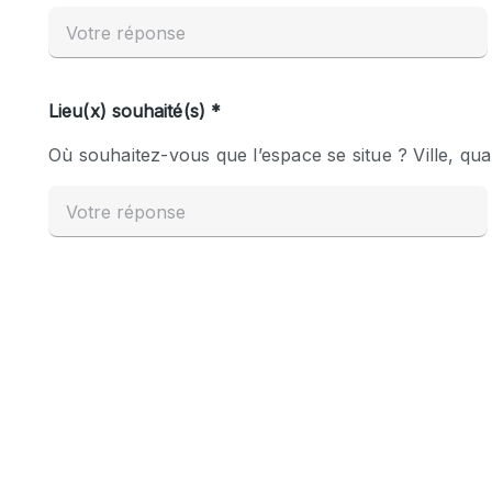
Espace Epuré / Minimaliste
Internet
Licence Alcool
Mobilier
Plusieurs Pièces
Presentoir Vitrine
Réserve
Smoking Area
Style Haussmannien
Sur Rue
Système de sécurité
Toilettes
Éclairage