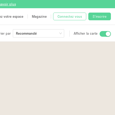
savoir plus
tez votre espace
Magazine
Connectez vous
S'inscrire
rier par
Recommandé
Afficher la carte
ge
 Unique
e