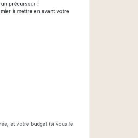
Restaurant / Bar / 
Salle
Salle de Réunion
Salon Beauté / Coi
Étal de Marché
Air conditionné
Ascenseur
Cabines d'essayag
Comptoir
Cuisine
Entrée Large
Espace Brut