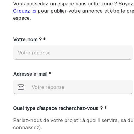
Maison / Villa / Hôtel Particulier
Rooftop
Salle de Conférence
Salon / Festival
Studio Photo / Tournage
Caractéristiques 
Accès aux handicapés
de l'espace
Animals Friendly
Bar
Chauffage
Concierge
De plain-pied
Espace Avec Vue