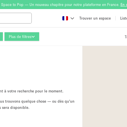
 Space to Pop — Un nouveau chapitre pour notre plateforme en France.
En 
Trouver un espace
Lis
Plus de filtres
T
Atelier
Bateau
Boutique en Parta
Camion / Fourgon
Container
Espace Atypique /
nt à votre recherche pour le moment.
Espace Publicitair
nous trouvons quelque chose — ou dès qu'un
 sera disponible.
Galerie d'art
Lobby / Accueil