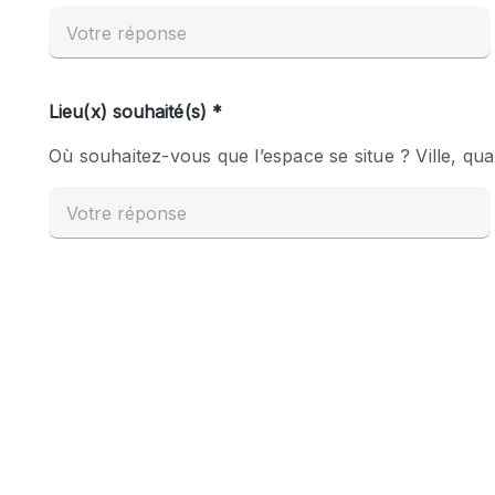
Espace Epuré / Minimaliste
Internet
Licence Alcool
Mobilier
Plusieurs Pièces
Presentoir Vitrine
Réserve
Smoking Area
Style Haussmannien
Sur Rue
Système de sécurité
Toilettes
Éclairage