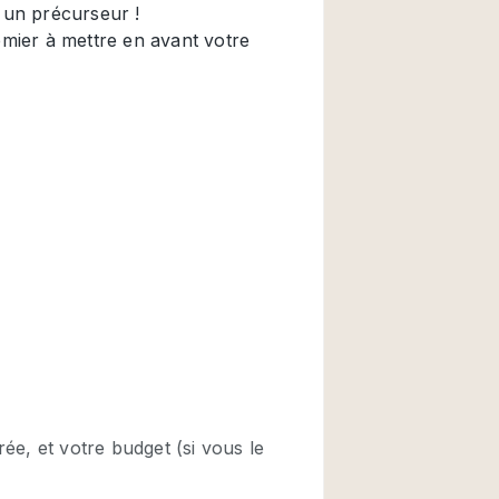
Restaurant / Bar / 
Salle
Salle de Réunion
Salon Beauté / Coi
Étal de Marché
Air conditionné
Ascenseur
Cabines d'essayag
Comptoir
Cuisine
Entrée Large
Espace Brut