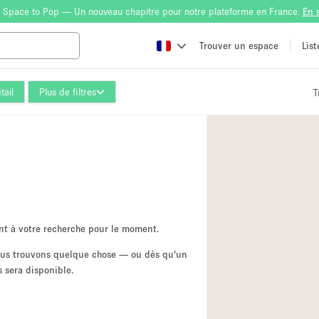
 Space to Pop — Un nouveau chapitre pour notre plateforme en France.
En 
Trouver un espace
Lis
tail
Plus de filtres
T
Atelier
Bateau
Boutique en Parta
Camion / Fourgon
Container
Espace Atypique /
nt à votre recherche pour le moment.
Espace Publicitair
nous trouvons quelque chose — ou dès qu'un
 sera disponible.
Galerie d'art
Lobby / Accueil