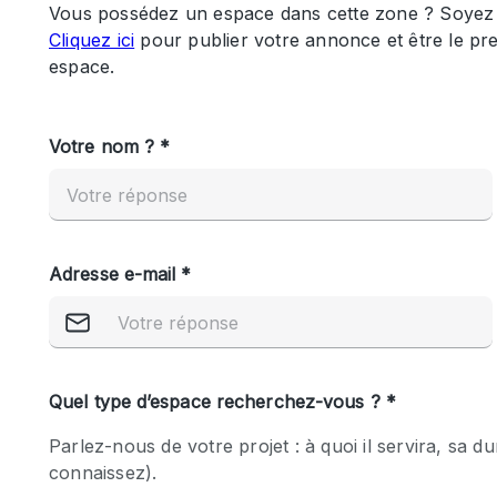
Maison / Villa / Hôtel Particulier
Rooftop
Salle de Conférence
Salon / Festival
Studio Photo / Tournage
Caractéristiques 
Accès aux handicapés
de l'espace
Animals Friendly
Bar
Chauffage
Concierge
De plain-pied
Espace Avec Vue