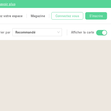
savoir plus
tez votre espace
Magazine
Connectez vous
S'inscrire
rier par
Recommandé
Afficher la carte
ge
 Unique
e