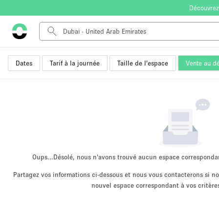
Découvrez
Dates
Tarif à la journée
Taille de l'espace
Vente au dé
Type de l'espace
Appartement / Loft
Autre
Boutique / Magasin
Bureaux
Commerce
Entrepôt / Espace Stockage / Box
Oups...
Désolé, nous n'avons trouvé aucun espace corresponda
Espace Créatif
Partagez vos informations ci-dessous et nous vous contacterons si 
nouvel espace correspondant à vos critères
Espace Événementiel
Kiosque / Stand / Corner