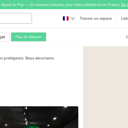
 Space to Pop — Un nouveau chapitre pour notre plateforme en France.
En 
Trouver un espace
Lis
jet
Plus de filtres
T
Atelier
Bateau
ous protégeons. Nous sécurisons.
Boutique en Parta
Camion / Fourgon
Container
Espace Atypique /
Espace Publicitair
Galerie d'art
Lobby / Accueil