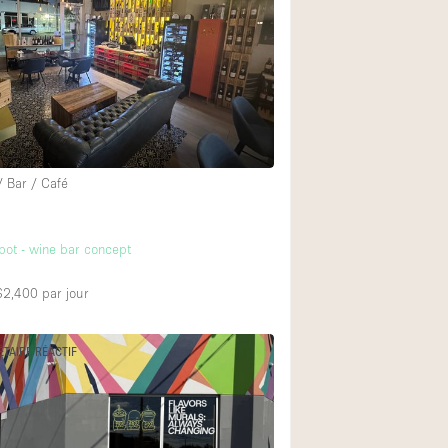
Exposition Véhicul
Jardin
Lumière du Jour
Parking Privé
Portants
/ Bar / Café
Rooftop / Terrasse
Salle de Bain
ot - wine bar concept
Soundproof
Style Industriel
 $2,400
par jour
Surface Habitable
ÉTAIRE RÉACTIF
Terrace
Water Access
Électricité