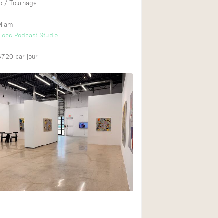
o / Tournage
Miami
ices Podcast Studio
 $720
par jour
t