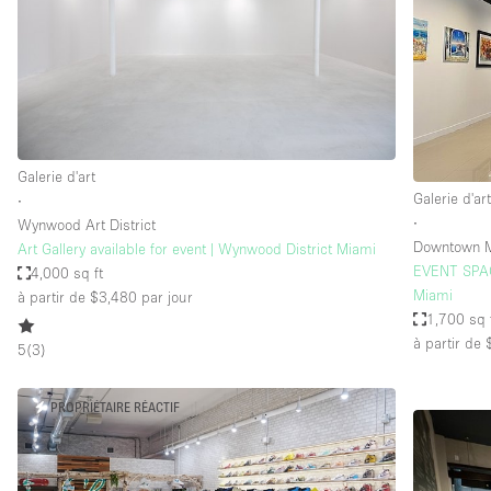
Maison / Villa / Hôtel Particulier
Rooftop
Salle de Conférence
Salon / Festival
Studio Photo / Tournage
Galerie d'art
Galerie d'ar
∙
∙
Wynwood Art District
Caractéristiques 
Accès aux handicapés
Downtown 
Art Gallery available for event | Wynwood District Miami
de l'espace
EVENT SPAC
4,000 sq ft
Animals Friendly
Miami
à partir de $3,480
par jour
Bar
1,700 sq 
à partir de
5
(
3
)
Chauffage
Concierge
PROPRIÉTAIRE RÉACTIF
De plain-pied
Espace Avec Vue