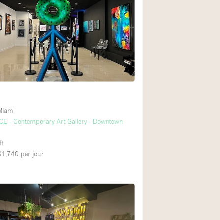
Restaurant / Bar / 
Salle
Salle de Réunion
Salon Beauté / Coi
Étal de Marché
t
Air conditionné
Miami
E - Contemporary Art Gallery - Downtown
Ascenseur
Cabines d'essayag
ft
 $1,740
par jour
Comptoir
Cuisine
Entrée Large
Espace Brut