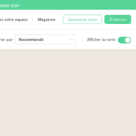
savoir plus
tez votre espace
Magazine
Connectez vous
S'inscrire
rier par
Recommandé
Afficher la carte
ge
 Unique
e
16