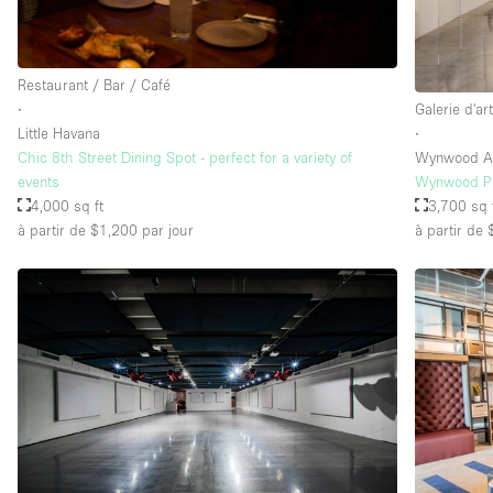
Restaurant / Bar / Café
∙
Galerie d'ar
Little Havana
∙
Chic 8th Street Dining Spot - perfect for a variety of
Wynwood Art
events
Wynwood Pr
4,000 sq ft
3,700 sq 
à partir de $1,200
par jour
à partir de