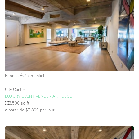
Showroom
Événement
Art
Alimentation
détail
Séance de
Local
Conférence
Réunion
Bureaux
photo
Commercial
Partagé
Type de l'espace
Espace Événementiel
∙
Appartement / Loft
City Center
LUXURY EVENT VENUE - ART DECO
Atelier
3,500 sq ft
Autre
à partir de $7,800
par jour
Bateau
Boutique / Magasin