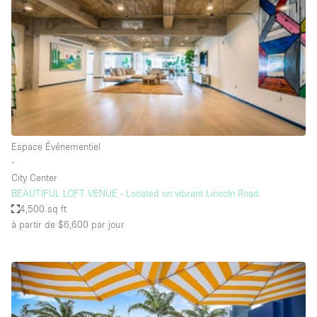
Boutique en Partage
Bureaux
Camion / Fourgon
Commerce
Container
Entrepôt / Espace Stockage / Box
Espace Événementiel
Espace Atypique / Unique
∙
Espace Créatif
City Center
BEAUTIFUL LOFT VENUE - Located on vibrant Lincoln Road
Espace Publicitaire
4,500 sq ft
Espace Événementiel
à partir de $6,600
par jour
Galerie d'art
Kiosque / Stand / Corner
Lobby / Accueil