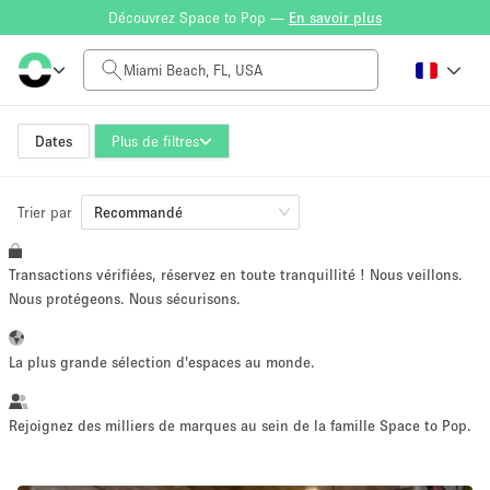
Découvrez Space to Pop —
En savoir plus
Tarif à la journée
$0
$5,000+
Dates
Plus de filtres
Trier par
Taille de l'espace
Recommandé
Transactions vérifiées, réservez en toute tranquillité ! Nous veillons.
100 sq ft
5000+ sq ft
Nous protégeons. Nous sécurisons.
~ 13 personnes
~ 650 personnes
La plus grande sélection d'espaces au monde.
Type de projet
Rejoignez des milliers de marques au sein de la famille Space to Pop.
Vente au