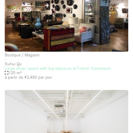
Local
Séance de
Conférence
Réunion
Bureaux
Commercial
photo
Partagé
Type de l'espace
Boutique / Magasin
∙
Appartement / Loft
Xuhui Qu
Large shop/ space with big exposure at French Concession
Atelier
120 m²
à partir de ¥2,480
par jour
Autre
Bateau
Boutique / Magasin
Boutique en Partage
Bureaux
Camion / Fourgon