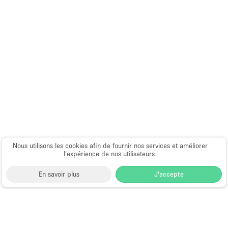
Ascenseur
Bar
Cabines d'essayage
Chauffage
Comptoir
Concierge
Cuisine
De plain-pied
Entrée Large
Nous utilisons les cookies afin de fournir nos services et améliorer
l’expérience de nos utilisateurs.
Espace Avec Vue
En savoir plus
J'accepte
Espace Brut
Espace Epuré / Minimaliste
Exposition Véhicules
Choose
Magazine
Français
a