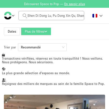
Découvrez Space to Pop —
En savoir plus
Tarif à la journée
$0
$5,000+
Dates
Plus de filtres
Taille de l'espace
Trier par
Recommandé
Transactions vérifiées, réservez en toute tranquillité ! Nous veillons.
100 sq ft
5000+ sq ft
Nous protégeons. Nous sécurisons.
~ 13 personnes
~ 650 personnes
La plus grande sélection d'espaces au monde.
Type de projet
Rejoignez des milliers de marques au sein de la famille Space to Pop.
Vente au
Showroom
Événement
Art
Alimentation
détail