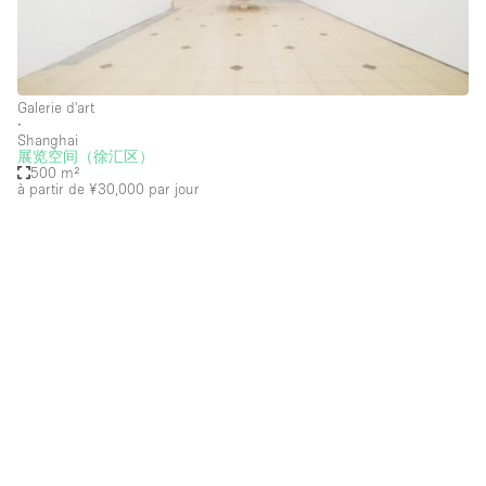
Commerce
Container
Galerie d'art
Entrepôt / Espace Stockage / Box
∙
Shanghai
Espace Atypique / Unique
展览空间（徐汇区）
500 m²
Espace Créatif
à partir de ¥30,000
par jour
Espace Publicitaire
Espace Événementiel
Galerie d'art
Kiosque / Stand / Corner
Lobby / Accueil
Maison / Villa / Hôtel Particulier
Restaurant / Bar / Café
Rooftop