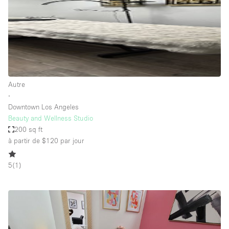
Autre
∙
Downtown Los Angeles
Beauty and Wellness Studio
200 sq ft
à partir de $120
par jour
5
(
1
)