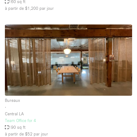
160 sq ft
à partir de $1,200
par jour
Bureaux
∙
Central LA
Team Office for 4
190 sq ft
à partir de $52
par jour