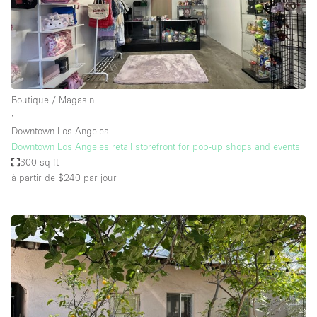
Boutique / Magasin
∙
Downtown Los Angeles
Downtown Los Angeles retail storefront for pop-up shops and events.
300 sq ft
à partir de $240
par jour