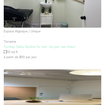
Air conditionné
Animals Friendly
Ascenseur
Bar
Espace Atypique / Unique
∙
Cabines d'essayage
Torrance
Chauffage
Turnkey Tattoo Studios for rent - be your own boss!
50 sq ft
Comptoir
à partir de $60
par jour
Concierge
Cuisine
De plain-pied
Entrée Large
Espace Avec Vue
Espace Brut