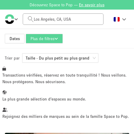
Découvrez Space to Pop —
En savoir plus
Tarif à la journée
$0
$5,000+
Dates
Plus de filtres
Trier par
Taille de l'espace
Taille - Du plus petit au plus grand
Transactions vérifiées, réservez en toute tranquillité ! Nous veillons.
100 sq ft
1500 sq ft
Nous protégeons. Nous sécurisons.
~ 13 personnes
~ 195 personnes
La plus grande sélection d'espaces au monde.
Type de projet
Rejoignez des milliers de marques au sein de la famille Space to Pop.
Vente au