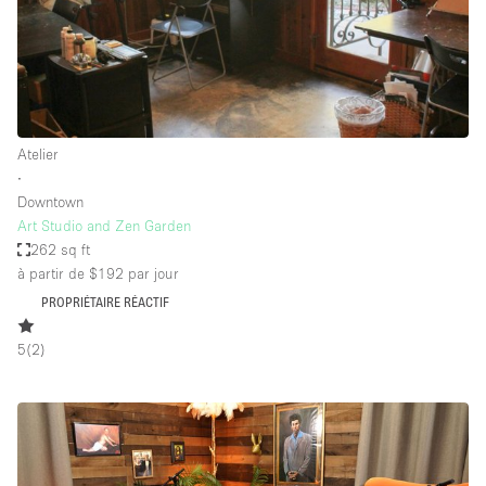
Atelier
∙
Downtown
Art Studio and Zen Garden
262 sq ft
à partir de $192
par jour
PROPRIÉTAIRE RÉACTIF
5
(
2
)