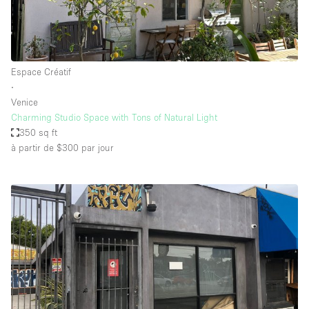
Espace Créatif
∙
Venice
Charming Studio Space with Tons of Natural Light
350 sq ft
à partir de $300
par jour