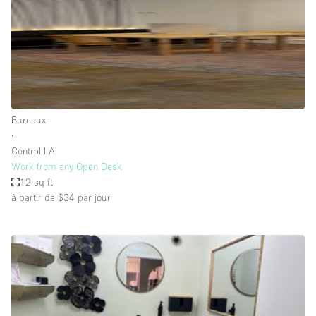
Maison / Villa / Hôtel Particulier
Restaurant / Bar / Café
Rooftop
Salle
Salle de Conférence
Bureaux
Salle de Réunion
∙
Salon / Festival
Central LA
Work from any Open Desk
Salon Beauté / Coiffure
12 sq ft
Studio Photo / Tournage
à partir de $34
par jour
Étal de Marché
Caractéristiques de l'espace
Accès aux handicapés