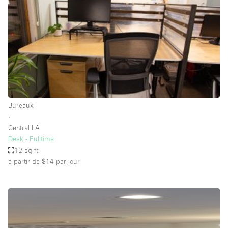
Boutique en Partage
Bureaux
Camion / Fourgon
Commerce
Container
Entrepôt / Espace Stockage / Box
Bureaux
Espace Atypique / Unique
∙
Espace Créatif
Central LA
Desk - Fulltime
Espace Publicitaire
12 sq ft
Espace Événementiel
à partir de $14
par jour
Galerie d'art
Kiosque / Stand / Corner
Lobby / Accueil