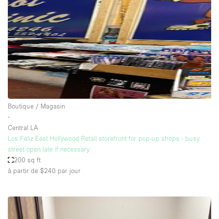
Boutique / Magasin
∙
Central LA
Los Feliz East Hollywood Retail storefront for pop-up shops - busy
street open late if necessary
200 sq ft
à partir de $240
par jour