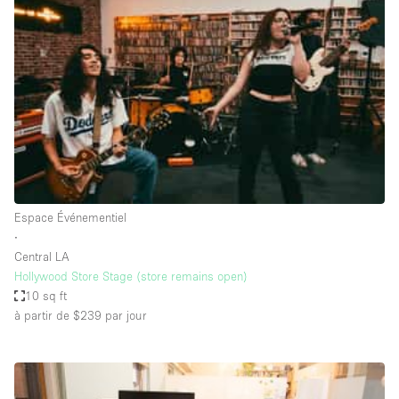
Showroom
Événement
Art
Alimentation
détail
Séance de
Local
Conférence
Réunion
Bureaux
photo
Commercial
Partagé
Type de l'espace
Espace Événementiel
∙
Appartement / Loft
Central LA
Hollywood Store Stage (store remains open)
Atelier
10 sq ft
Autre
à partir de $239
par jour
Bateau
Boutique / Magasin