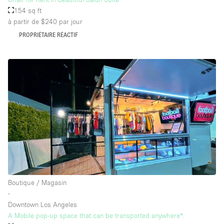
154 sq ft
à partir de $240
par jour
PROPRIÉTAIRE RÉACTIF
Boutique / Magasin
∙
Downtown Los Angeles
A Mobile pop-up space that can be transported anywhere*.