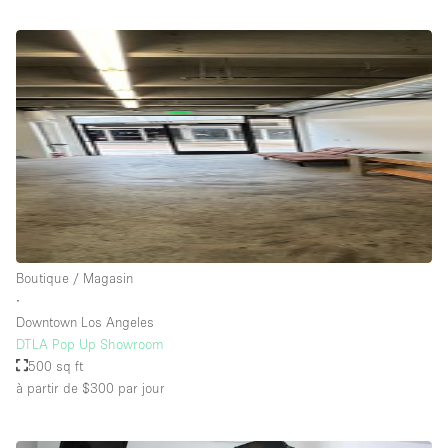
Boutique / Magasin
∙
Downtown Los Angeles
DTLA Pop Up Showroom
500 sq ft
à partir de $300
par jour