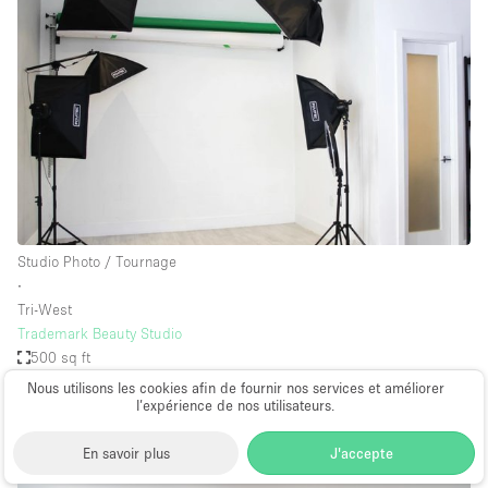
Studio Photo / Tournage
∙
Tri-West
Trademark Beauty Studio
500 sq ft
à partir de $480
par jour
Nous utilisons les cookies afin de fournir nos services et améliorer
l’expérience de nos utilisateurs.
En savoir plus
J'accepte