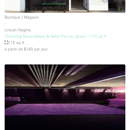
Salle de Bain
Smoking Area
Boutique / Magasin
∙
Soundproof
Lincoln Heights
Style Haussmannien
Charming Micro-Gallery & Retail Pop-Up Space – 115 sq ft
115 sq ft
Style Industriel
à partir de $180
par jour
Sur Rue
Surface Habitable
Système de sécurité
Terrace
Toilettes
Water Access
Éclairage
Électricité