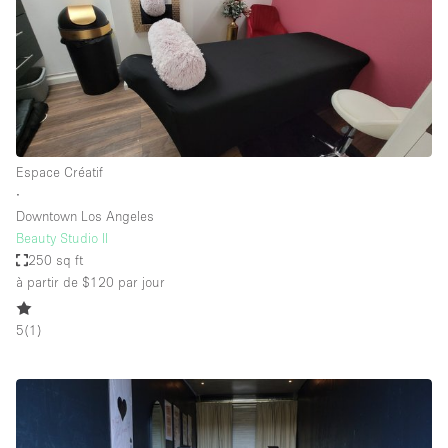
Espace Créatif
∙
Downtown Los Angeles
Beauty Studio II
250 sq ft
à partir de $120
par jour
5
(
1
)