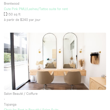
Brentwood
Cute Pink PMU/Lashes/Tattoo suite for rent
150 sq ft
à partir de $240
par jour
Salon Beauté / Coiffure
∙
Topanga
Chair for Rent in Beautiful Salon Suite