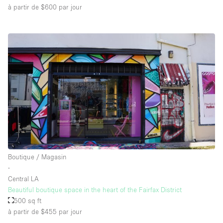
à partir de $600
par jour
Boutique / Magasin
∙
Central LA
Beautiful boutique space in the heart of the Fairfax District
500 sq ft
à partir de $455
par jour