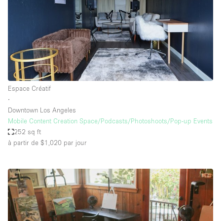
Espace Créatif
∙
Downtown Los Angeles
Mobile Content Creation Space/Podcasts/Photoshoots/Pop-up Events
252 sq ft
à partir de $1,020
par jour