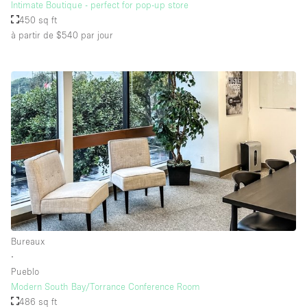
Intimate Boutique - perfect for pop-up store
450 sq ft
à partir de $540
par jour
Bureaux
∙
Pueblo
Modern South Bay/Torrance Conference Room
486 sq ft