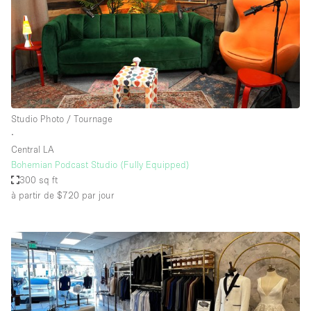
Studio Photo / Tournage
∙
Central LA
Bohemian Podcast Studio (Fully Equipped)
300 sq ft
à partir de $720
par jour