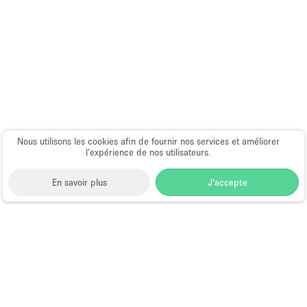
Nous utilisons les cookies afin de fournir nos services et améliorer
l’expérience de nos utilisateurs.
En savoir plus
J'accepte
Space to Pop
>
Louer une salle de réunion
>
Location
Salles & Espaces de Réunion à San Francisco
Salle de Réunion à Louer à San