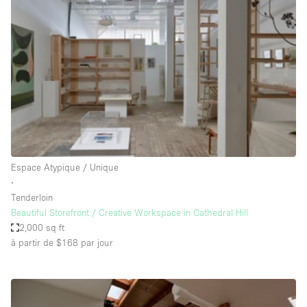
Showroom
Événement
Art
Alimentation
détail
Séance de
Local
Conférence
Réunion
Bureaux
photo
Commercial
Partagé
Type de l'espace
Espace Atypique / Unique
∙
Appartement / Loft
Tenderloin
Beautiful Storefront / Creative Workspace in Cathedral Hill
Atelier
2,000 sq ft
Autre
à partir de $168
par jour
Bateau
Boutique / Magasin