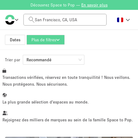
Découvrez Space to Pop —
En savoir plus
Tarif à la journée
$0
$5,000+
Dates
Plus de filtres
Trier par
Taille de l'espace
Recommandé
Transactions vérifiées, réservez en toute tranquillité ! Nous veillons.
100 sq ft
5000+ sq ft
Nous protégeons. Nous sécurisons.
~ 13 personnes
~ 650 personnes
La plus grande sélection d'espaces au monde.
Type de projet
Rejoignez des milliers de marques au sein de la famille Space to Pop.
Vente au