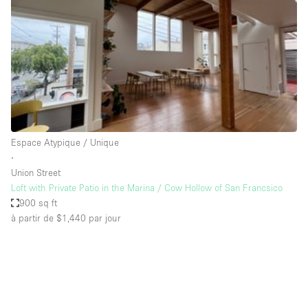
Boutique en Partage
Bureaux
Camion / Fourgon
Commerce
Container
Entrepôt / Espace Stockage / Box
Espace Atypique / Unique
Espace Atypique / Unique
∙
Espace Créatif
Union Street
Loft with Private Patio in the Marina / Cow Hollow of San Francsico
Espace Publicitaire
900 sq ft
Espace Événementiel
à partir de $1,440
par jour
Galerie d'art
Kiosque / Stand / Corner
Lobby / Accueil