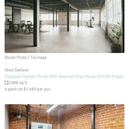
Air conditionné
Animals Friendly
Ascenseur
Bar
Cabines d'essayage
Chauffage
Studio Photo / Tournage
∙
Comptoir
West Oakland
Concierge
Gorgeous Daylight Studio With Attached Prop House (Hot Set Props)
2,999 sq ft
Cuisine
à partir de $1,440
par jour
De plain-pied
Entrée Large
Espace Avec Vue
Espace Brut