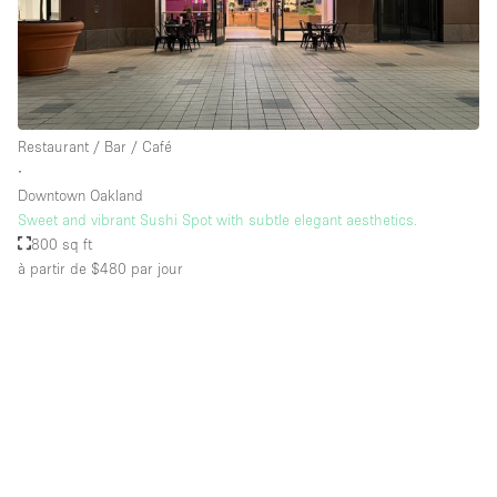
Équipement de bureau
Équipement sonore et vidéo
Étage/accès
Restaurant / Bar / Café
∙
Sous-sol
Downtown Oakland
Sweet and vibrant Sushi Spot with subtle elegant aesthetics.
Rez-de-chaussée sur cour
800 sq ft
Rez-de-chaussée sur rue
à partir de $480
par jour
Centre commercial
Rooftop
À l'étage
Autre