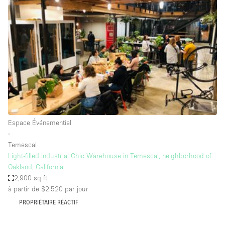
Showroom
Événement
Art
Alimentation
détail
Séance de
Local
Conférence
Réunion
Bureaux
photo
Commercial
Partagé
Type de l'espace
Espace Événementiel
∙
Appartement / Loft
Temescal
Light-filled Industrial Chic Warehouse in Temescal, neighborhood of
Atelier
Oakland, California
Autre
2,900 sq ft
à partir de $2,520
par jour
Bateau
PROPRIÉTAIRE RÉACTIF
Boutique / Magasin