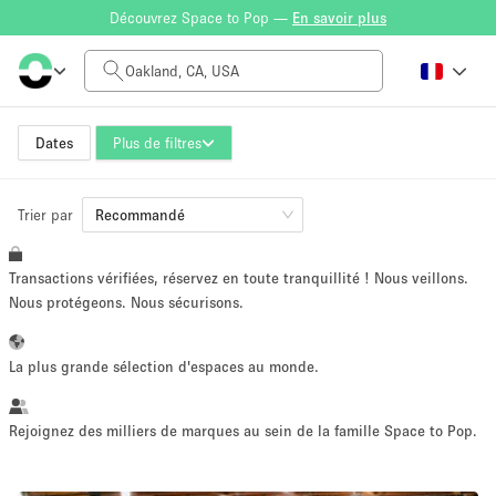
Découvrez Space to Pop —
En savoir plus
Tarif à la journée
$0
$5,000+
Dates
Plus de filtres
Trier par
Taille de l'espace
Recommandé
Transactions vérifiées, réservez en toute tranquillité ! Nous veillons.
100 sq ft
5000+ sq ft
Nous protégeons. Nous sécurisons.
~ 13 personnes
~ 650 personnes
La plus grande sélection d'espaces au monde.
Type de projet
Rejoignez des milliers de marques au sein de la famille Space to Pop.
Vente au