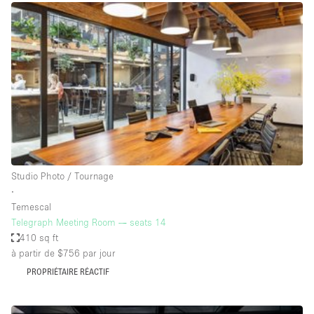
Boutique en Partage
Bureaux
Camion / Fourgon
Commerce
Container
Entrepôt / Espace Stockage / Box
Espace Atypique / Unique
Espace Créatif
Studio Photo / Tournage
∙
Espace Publicitaire
Temescal
Espace Événementiel
Telegraph Meeting Room — seats 14
410 sq ft
Galerie d'art
à partir de $756
par jour
Kiosque / Stand / Corner
PROPRIÉTAIRE RÉACTIF
Lobby / Accueil