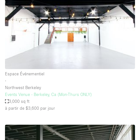
Maison / Villa / Hôtel Particulier
Restaurant / Bar / Café
Rooftop
Salle
Salle de Conférence
Salle de Réunion
Salon / Festival
Espace Événementiel
Salon Beauté / Coiffure
∙
Studio Photo / Tournage
Northwest Berkeley
Events Venue - Berkeley, Ca (Mon-Thurs ONLY)
Étal de Marché
3,000 sq ft
à partir de $3,600
par jour
Caractéristiques de l'espace
Accès aux handicapés