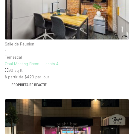
Salle de Bain
Smoking Area
Soundproof
Style Haussmannien
Salle de Réunion
Style Industriel
∙
Sur Rue
Temescal
Opal Meeting Room — seats 4
Surface Habitable
90 sq ft
à partir de $420
par jour
Système de sécurité
PROPRIÉTAIRE RÉACTIF
Terrace
Toilettes
Water Access
Éclairage
Électricité