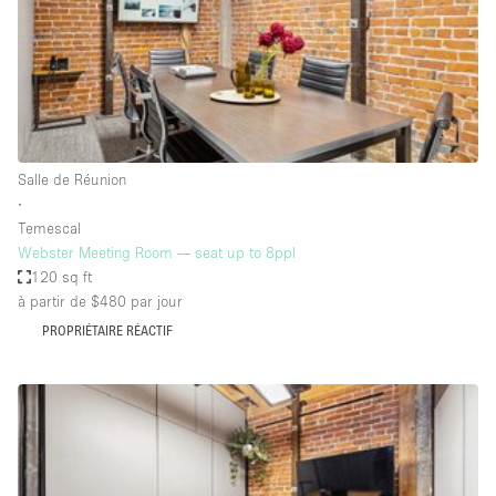
Espace Epuré / Minimaliste
Exposition Véhicules
Internet
Jardin
Licence Alcool
Salle de Réunion
∙
Lumière du Jour
Temescal
Mobilier
Webster Meeting Room — seat up to 8ppl
120 sq ft
Parking Privé
à partir de $480
par jour
Plusieurs Pièces
PROPRIÉTAIRE RÉACTIF
Portants
Presentoir Vitrine
Rooftop / Terrasse
Réserve