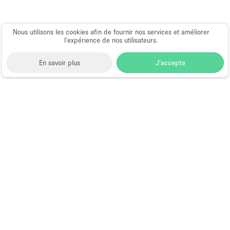
Nous utilisons les cookies afin de fournir nos services et améliorer
l’expérience de nos utilisateurs.
En savoir plus
J'accepte
Space to Pop
>
Louer un espace événementiel
>
Location Espaces Événementiels à Oakland
Espace Événementiel à Louer à
Oakland
Quels sont les
emplacements des
événements les plus