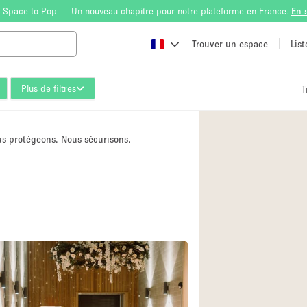
 Space to Pop — Un nouveau chapitre pour notre plateforme en France.
En 
Trouver un espace
Lis
Plus de filtres
T
Atelier
Bateau
ous protégeons. Nous sécurisons.
Boutique en Parta
Camion / Fourgon
Container
Espace Atypique /
Espace Publicitair
Galerie d'art
Lobby / Accueil