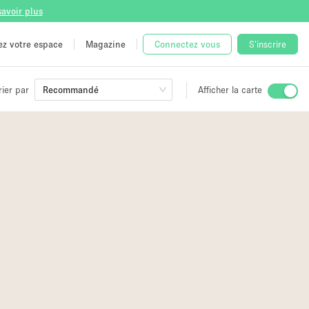
savoir plus
tez votre espace
Magazine
Connectez vous
S'inscrire
rier par
Recommandé
Afficher la carte
ge
 Unique
e
3