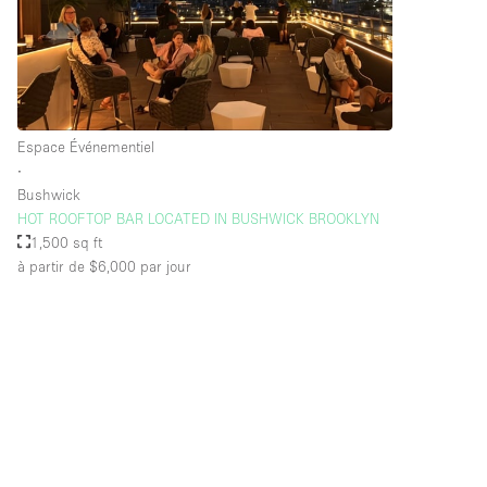
Équipement de bureau
Étage/accès
Sous-sol
Rez-de-chaussée sur rue
Espace Événementiel
∙
Rooftop
Bushwick
HOT ROOFTOP BAR LOCATED IN BUSHWICK BROOKLYN
Autre
1,500 sq ft
à partir de $6,000
par jour