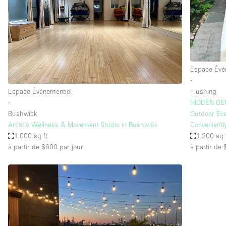
Espace Epuré / Minimaliste
Internet
Licence Alcool
Mobilier
Espace Évé
Plusieurs Pièces
∙
Espace Événementiel
Flushing
Presentoir Vitrine
∙
HIDDEN GEM
Réserve
Bushwick
Outdoor Eve
Artistic Wellness & Movement Studio in Bushwick
Convenientl
Smoking Area
1,000 sq ft
1,200 sq 
à partir de $600
par jour
à partir de
Style Haussmannien
Sur Rue
Système de sécurité
Toilettes
Éclairage