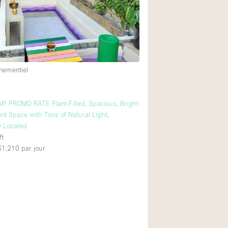
Exposition Véhicul
Jardin
Lumière du Jour
Parking Privé
nementiel
Portants
Rooftop / Terrasse
! PROMO RATE Plant-Filled, Spacious, Bright
Salle de Bain
nt Space with Tons of Natural Light,
y Located
Soundproof
ft
 $1,210
par jour
Style Industriel
Surface Habitable
Terrace
Water Access
Électricité