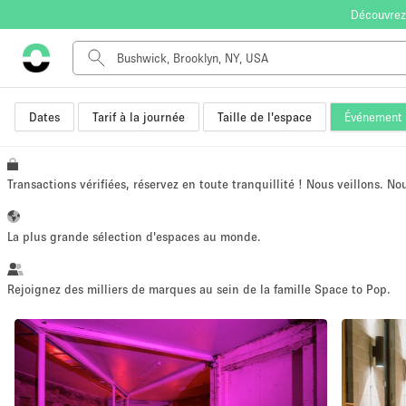
Découvrez
Dates
Tarif à la journée
Taille de l'espace
Événement
Type de l'espace
Appartement / Loft
Autre
Transactions vérifiées, réservez en toute tranquillité ! Nous veillons. N
Boutique / Magasin
Bureaux
La plus grande sélection d'espaces au monde.
Commerce
Entrepôt / Espace Stockage / Box
Rejoignez des milliers de marques au sein de la famille Space to Pop.
Espace Créatif
Espace Événementiel
Kiosque / Stand / Corner