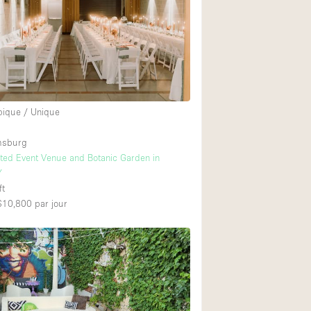
Restaurant / Bar / 
Salle
Salle de Réunion
Salon Beauté / Coi
Étal de Marché
pique / Unique
amsburg
Air conditionné
ed Event Venue and Botanic Garden in
Y
Ascenseur
ft
Cabines d'essayag
 $10,800
par jour
Comptoir
Cuisine
Entrée Large
Espace Brut