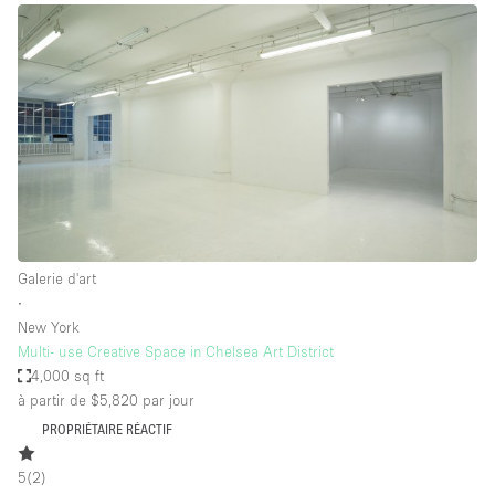
Galerie d'art
∙
New York
Multi- use Creative Space in Chelsea Art District
4,000 sq ft
à partir de $5,820
par jour
PROPRIÉTAIRE RÉACTIF
5
(
2
)