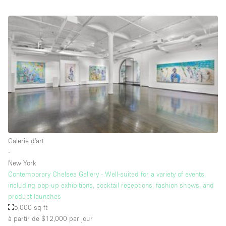
Salle de Bain
Smoking Area
Soundproof
Style Haussmannien
Style Industriel
Sur Rue
Surface Habitable
Système de sécurité
Galerie d'art
Terrace
∙
New York
Toilettes
Contemporary Chelsea Gallery - Well-suited for a variety of events,
Water Access
including pop-up exhibitions, cocktail receptions, fashion shows, and
product launches
Éclairage
5,000 sq ft
Électricité
à partir de $12,000
par jour