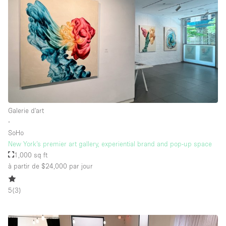
Galerie d'art
∙
SoHo
New York’s premier art gallery, experiential brand and pop-up space
1,000 sq ft
à partir de $24,000
par jour
5
(
3
)