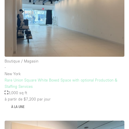
Boutique / Magasin
∙
New York
Rare Union Square White Boxed Space with optional Production &
Staffing Services
3,000 sq ft
à partir de $7,200
par jour
À LA UNE