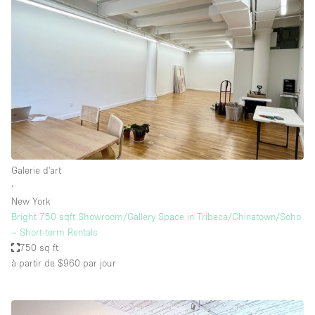
Galerie d'art
∙
New York
Bright 750 sqft Showroom/Gallery Space in Tribeca/Chinatown/Soho
– Short-term Rentals
750 sq ft
à partir de $960
par jour