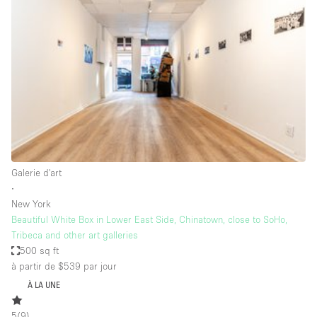
Showroom
Événement
Art
Alimentation
détail
Séance de
Local
Conférence
Réunion
Bureaux
photo
Commercial
Partagé
Type de l'espace
Galerie d'art
∙
Appartement / Loft
New York
Beautiful White Box in Lower East Side, Chinatown, close to SoHo,
Atelier
Tribeca and other art galleries
Autre
500 sq ft
à partir de $539
par jour
Bateau
À LA UNE
Boutique / Magasin
5
(
9
)