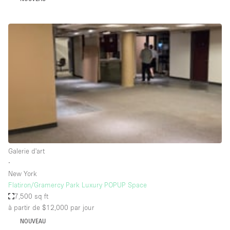
Espace Epuré / Minimaliste
Exposition Véhicules
Internet
Jardin
Licence Alcool
Lumière du Jour
Mobilier
Parking Privé
Plusieurs Pièces
Galerie d'art
∙
Portants
New York
Flatiron/Gramercy Park Luxury POPUP Space
Presentoir Vitrine
7,500 sq ft
Rooftop / Terrasse
à partir de $12,000
par jour
Réserve
NOUVEAU