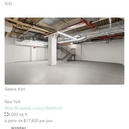
5
(
4
)
Air conditionné
Animals Friendly
Ascenseur
Bar
Cabines d'essayage
Chauffage
Comptoir
Concierge
Cuisine
Galerie d'art
De plain-pied
∙
New York
Entrée Large
West Broadway Luxury Storefront
Espace Avec Vue
4,000 sq ft
à partir de $17,400
par jour
Espace Brut
NOUVEAU