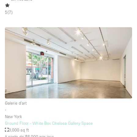
5
(
7
)
Galerie d'art
∙
New York
Ground Floor - White Box Chelsea Gallery Space
3,000 sq ft
à partir de $6,000
par jour