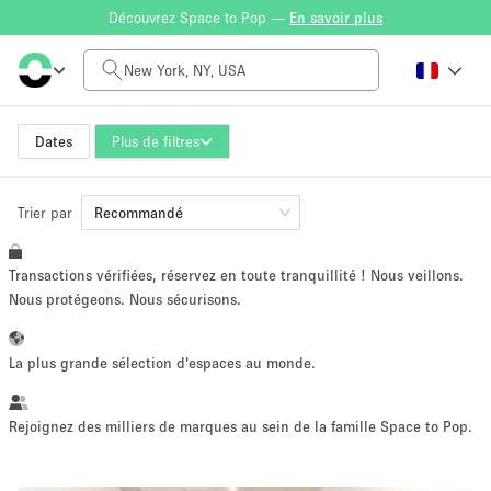
Découvrez Space to Pop —
En savoir plus
Tarif à la journée
$0
$5,000+
Dates
Plus de filtres
Trier par
Taille de l'espace
Recommandé
Transactions vérifiées, réservez en toute tranquillité ! Nous veillons.
100 sq ft
5000+ sq ft
Nous protégeons. Nous sécurisons.
~ 13 personnes
~ 650 personnes
La plus grande sélection d'espaces au monde.
Type de projet
Rejoignez des milliers de marques au sein de la famille Space to Pop.
Vente au