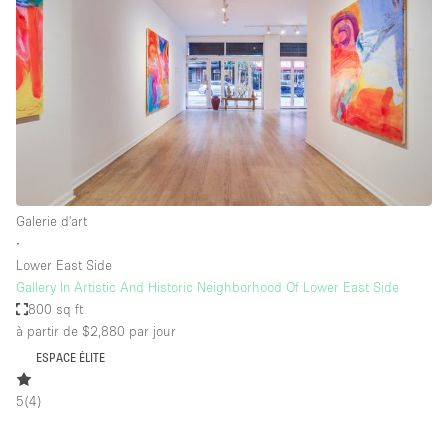
Galerie d'art
∙
Lower East Side
Gallery In Artistic And Historic Neighborhood Of Lower East Side
800 sq ft
à partir de $2,880
par jour
ESPACE ÉLITE
5
(
4
)