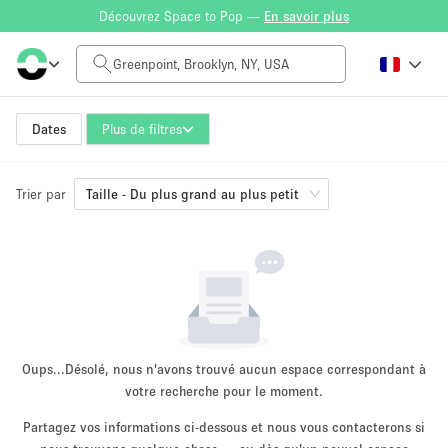
Découvrez Space to Pop —
En savoir plus
Tarif à la journée
$0
$5,000+
Dates
Plus de filtres
Trier par
Taille de l'espace
Taille - Du plus grand au plus petit
100 sq ft
5000+ sq ft
~ 13 personnes
~ 650 personnes
Type de projet
Oups...
Désolé, nous n'avons trouvé aucun espace correspondant à
votre recherche pour le moment.
Partagez vos informations ci-dessous et nous vous contacterons si
Vente au