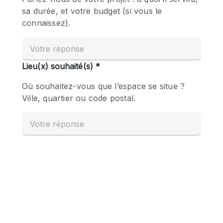
Boutique en Partage
Bureaux
Camion / Fourgon
Commerce
Container
Entrepôt / Espace Stockage / Box
Espace Atypique / Unique
Espace Créatif
Espace Publicitaire
Espace Événementiel
Galerie d'art
Kiosque / Stand / Corner
Lobby / Accueil