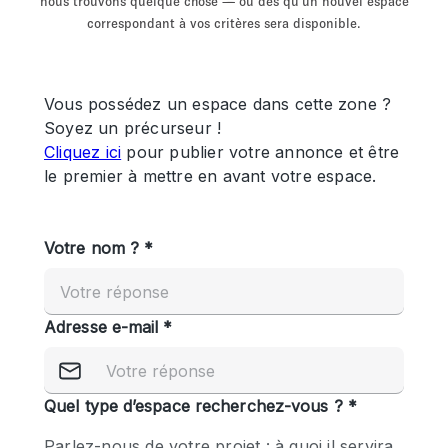
nous trouvons quelque chose — ou dès qu'un nouvel espace
Showroom
Événement
Art
Alimentation
détail
correspondant à vos critères sera disponible.
Séance de
Local
Conférence
Réunion
Bureaux
photo
Commercial
Partagé
Type de l'espace
Appartement / Loft
Atelier
Autre
Bateau
Boutique / Magasin