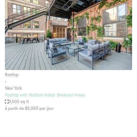
Showroom
Événement
Art
Alimentation
détail
Séance de
Local
Conférence
Réunion
Bureaux
photo
Commercial
Partagé
Type de l'espace
Rooftop
∙
Appartement / Loft
New York
Rooftop with Multiple Indoor Breakout Areas
Atelier
3,000 sq ft
Autre
à partir de $5,040
par jour
Bateau
Boutique / Magasin