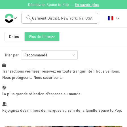
Découvrez Space to Pop —
En savoir plus
Tarif à la journée
$0
$5,000+
Dates
Plus de filtres
Trier par
Taille de l'espace
Recommandé
Transactions vérifiées, réservez en toute tranquillité ! Nous veillons.
100 sq ft
5000+ sq ft
Nous protégeons. Nous sécurisons.
~ 13 personnes
~ 650 personnes
La plus grande sélection d'espaces au monde.
Type de projet
Rejoignez des milliers de marques au sein de la famille Space to Pop.
Vente au