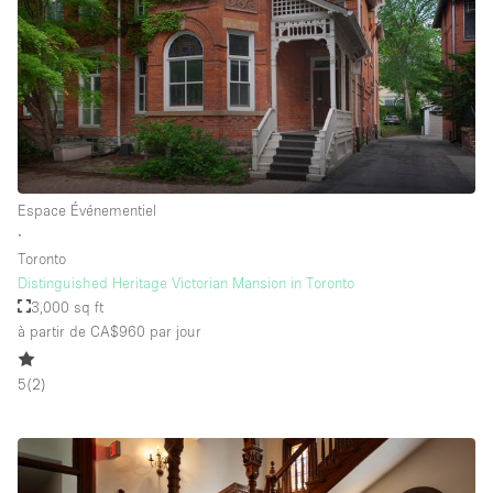
Espace Événementiel
∙
Toronto
Distinguished Heritage Victorian Mansion in Toronto
3,000 sq ft
à partir de CA$960
par jour
5
(
2
)