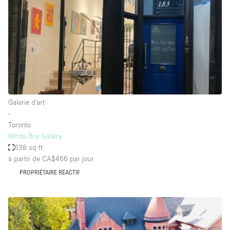
Air conditionné
Animals Friendly
Ascenseur
Bar
Cabines d'essayage
Chauffage
Galerie d'art
∙
Comptoir
Toronto
Concierge
White Box Gallery
638 sq ft
Cuisine
à partir de CA$466
par jour
De plain-pied
PROPRIÉTAIRE RÉACTIF
Entrée Large
Espace Avec Vue
Espace Brut