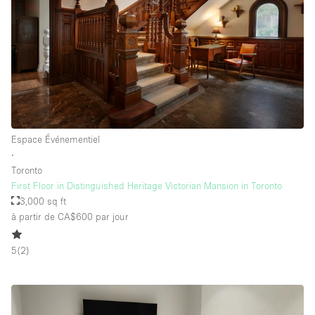
Espace Événementiel
∙
Toronto
First Floor in Distinguished Heritage Victorian Mansion in Toronto
3,000 sq ft
à partir de CA$600
par jour
5
(
2
)