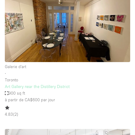
Galerie d'art
∙
Toronto
Art Gallery near the Distillery District
900 sq ft
à partir de CA$600
par jour
4.83
(
2
)