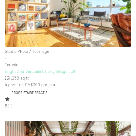
Salle de Bain
Smoking Area
Soundproof
Style Haussmannien
Style Industriel
Studio Photo / Tournage
Sur Rue
∙
Toronto
Surface Habitable
Bright And Versatile Liberty Village Loft
1,258 sq ft
Système de sécurité
à partir de CA$960
par jour
Terrace
PROPRIÉTAIRE RÉACTIF
Toilettes
5
(
1
)
Water Access
Éclairage
Électricité