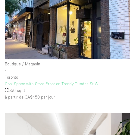
Boutique / Magasin
∙
Toronto
Cool Space with Store Front on Trendy Dundas St W
550 sq ft
à partir de CA$450
par jour