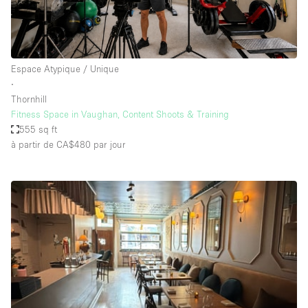
Espace Atypique / Unique
∙
Thornhill
Fitness Space in Vaughan, Content Shoots & Training
555 sq ft
à partir de CA$480
par jour