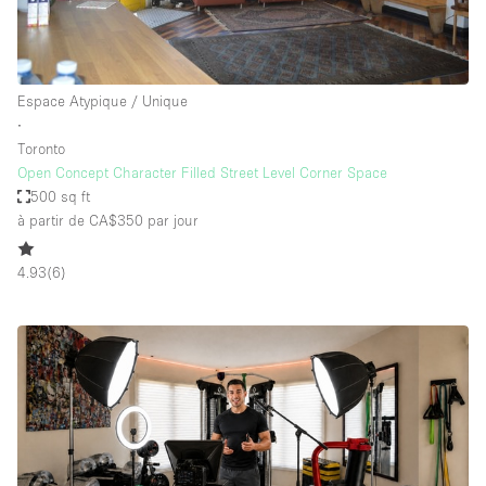
Espace Atypique / Unique
∙
Toronto
Open Concept Character Filled Street Level Corner Space
500 sq ft
à partir de CA$350
par jour
4.93
(
6
)