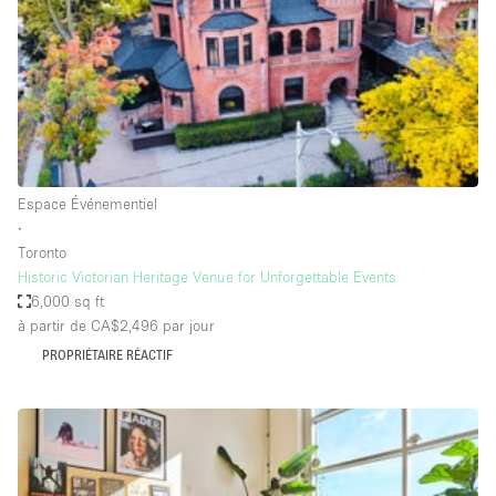
Espace Epuré / Minimaliste
Exposition Véhicules
Internet
Jardin
Licence Alcool
Espace Événementiel
Lumière du Jour
∙
Mobilier
Toronto
Historic Victorian Heritage Venue for Unforgettable Events
Parking Privé
6,000 sq ft
Plusieurs Pièces
à partir de CA$2,496
par jour
PROPRIÉTAIRE RÉACTIF
Portants
Presentoir Vitrine
Rooftop / Terrasse
Réserve