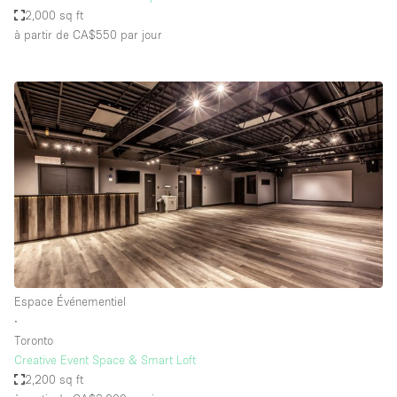
2,000 sq ft
à partir de CA$550
par jour
Espace Événementiel
∙
Toronto
Creative Event Space & Smart Loft
2,200 sq ft