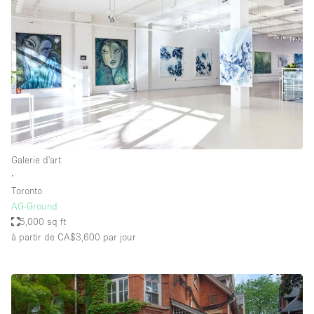
Galerie d'art
∙
Toronto
AG-Ground
5,000 sq ft
à partir de CA$3,600
par jour