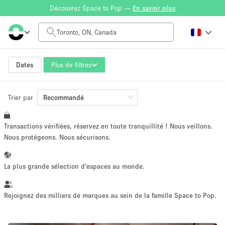
Découvrez Space to Pop —
En savoir plus
Tarif à la journée
CA$0
CA$5,000+
Dates
Plus de filtres
Trier par
Taille de l'espace
Recommandé
Transactions vérifiées, réservez en toute tranquillité ! Nous veillons.
100 sq ft
5000+ sq ft
Nous protégeons. Nous sécurisons.
~ 13 personnes
~ 650 personnes
La plus grande sélection d'espaces au monde.
Type de projet
Rejoignez des milliers de marques au sein de la famille Space to Pop.
Vente au