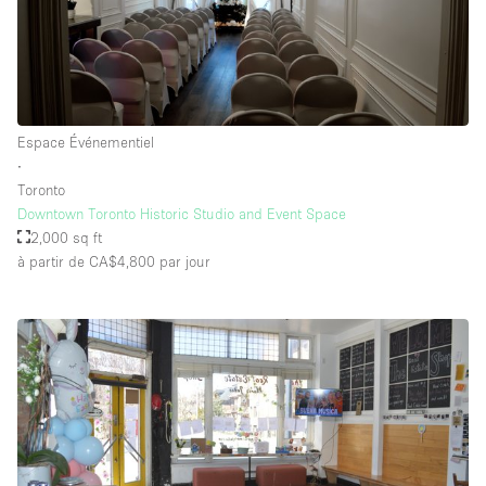
Espace Événementiel
∙
Toronto
Downtown Toronto Historic Studio and Event Space
2,000 sq ft
à partir de CA$4,800
par jour