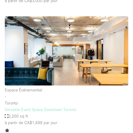
à partir de CA$3,000
par jour
Espace Événementiel
∙
Toronto
Versatile Event Space Downtown Toronto
2,200 sq ft
à partir de CA$1,499
par jour