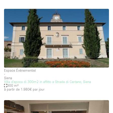
Internet
Jardin
Licence Alcool
Lumière du Jour
Mobilier
Parking Privé
Plusieurs Pièces
Portants
Espace Événementiel
Presentoir Vitrine
∙
Siena
Rooftop / Terrasse
Villa d'epoca di 300m2 in affitto a Strada di Certano, Siena
300 m²
à partir de 1.980€
par jour
Réserve
Salle de Bain
Smoking Area