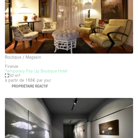
Local
Séance de
Conférence
Réunion
Bureaux
Commercial
photo
Partagé
Type de l'espace
Boutique / Magasin
∙
Appartement / Loft
Firenze
Temporary Pop Up Boutique Hotel
Atelier
50 m²
à partir de 168€
par jour
Autre
PROPRIÉTAIRE RÉACTIF
Bateau
Boutique / Magasin
Boutique en Partage
Bureaux
Camion / Fourgon