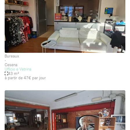
Soundproof
Style Haussmannien
Style Industriel
Sur Rue
Surface Habitable
Système de sécurité
Bureaux
∙
Terrace
Cesena
Ufficio e Vetrina
Toilettes
43 m²
à partir de 47€
par jour
Water Access
Éclairage
Électricité
Équipement de bureau
Équipement sonore et vidéo