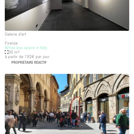
Commerce
Container
Entrepôt / Espace Stockage / Box
Galerie d'art
∙
Espace Atypique / Unique
Firenze
White box space in Italy
Espace Créatif
30 m²
à partir de 192€
par jour
Espace Publicitaire
PROPRIÉTAIRE RÉACTIF
Espace Événementiel
Galerie d'art
Kiosque / Stand / Corner
Lobby / Accueil
Maison / Villa / Hôtel Particulier
Restaurant / Bar / Café
Rooftop