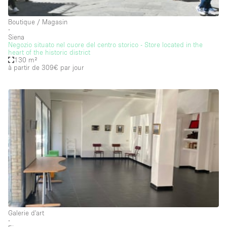
Salle
Boutique / Magasin
∙
Salle de Conférence
Siena
Negozio situato nel cuore del centro storico - Store located in the
Salle de Réunion
heart of the historic district
130 m²
à partir de 309€
par jour
Salon / Festival
Salon Beauté / Coiffure
Studio Photo / Tournage
Étal de Marché
Caractéristiques de l'espace
Accès aux handicapés
Air conditionné
Galerie d'art
Animals Friendly
∙