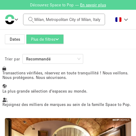
Découvrez Space to Pop —
En savoir plus
Tarif à la journée
$0
$5,000+
Dates
Plus de filtres
Taille de l'espace
Trier par
Recommandé
Transactions vérifiées, réservez en toute tranquillité ! Nous veillons.
100 sq ft
5000+ sq ft
Nous protégeons. Nous sécurisons.
~ 13 personnes
~ 650 personnes
La plus grande sélection d'espaces au monde.
Type de projet
Rejoignez des milliers de marques au sein de la famille Space to Pop.
Vente au
Showroom
Événement
Art
Alimentation
détail