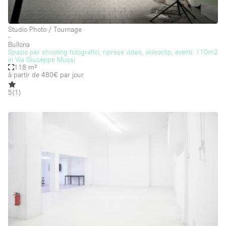
Salle
Studio Photo / Tournage
Salle de Conférence
∙
Bullona
Salle de Réunion
Spazio per shooting fotografici, riprese video, videoclip, eventi: 110m2
in Via Giuseppe Mussi
118 m²
Salon / Festival
à partir de 480€
par jour
Salon Beauté / Coiffure
5
(
1
)
Studio Photo / Tournage
Étal de Marché
Caractéristiques de l'espace
Accès aux handicapés
Air conditionné
Animals Friendly