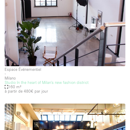
Espace Événementiel
∙
Milano
Studio In the heart of Milan's new fashion district
160 m²
à partir de 480€
par jour