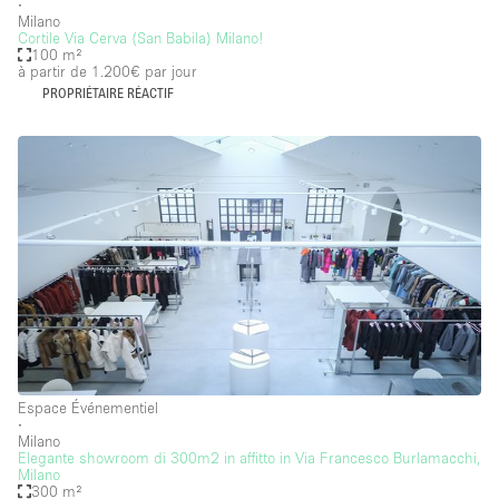
∙
Milano
Cortile Via Cerva (San Babila) Milano!
100 m²
à partir de 1.200€
par jour
PROPRIÉTAIRE RÉACTIF
Espace Événementiel
∙
Milano
Elegante showroom di 300m2 in affitto in Via Francesco Burlamacchi,
Milano
300 m²