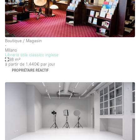
Boutique / Magasin
∙
Milano
Libreria stile classico inglese
98 m²
à partir de 1.440€
par jour
PROPRIÉTAIRE RÉACTIF