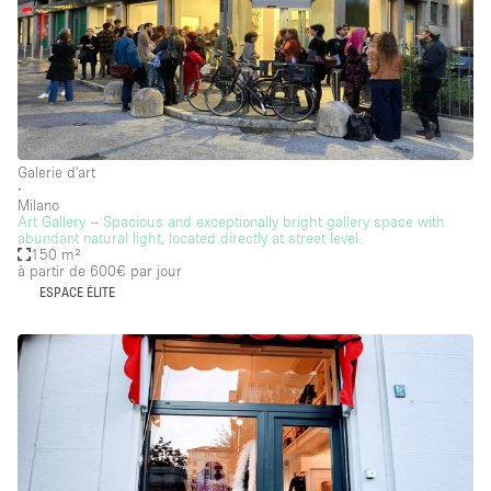
Galerie d'art
∙
Milano
Art Gallery – Spacious and exceptionally bright gallery space with
abundant natural light, located directly at street level.
150 m²
à partir de 600€
par jour
ESPACE ÉLITE