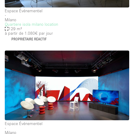
Espace Événementiel
∙
Milano
Quartiere isola milano location
129 m²
à partir de 1.080€
par jour
PROPRIÉTAIRE RÉACTIF
Espace Événementiel
∙
Milano