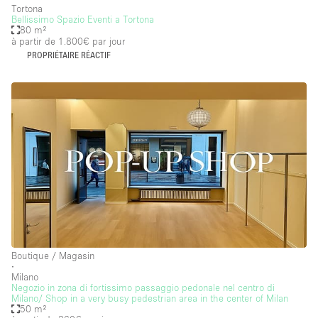
Tortona
Bellissimo Spazio Eventi a Tortona
80 m²
à partir de 1.800€
par jour
PROPRIÉTAIRE RÉACTIF
Boutique / Magasin
∙
Milano
Negozio in zona di fortissimo passaggio pedonale nel centro di
Milano/ Shop in a very busy pedestrian area in the center of Milan
50 m²