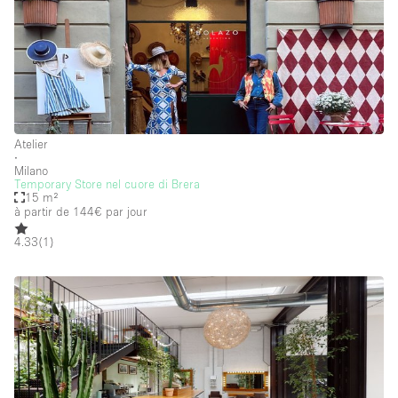
Atelier
∙
Milano
Temporary Store nel cuore di Brera
15 m²
à partir de 144€
par jour
4.33
(
1
)