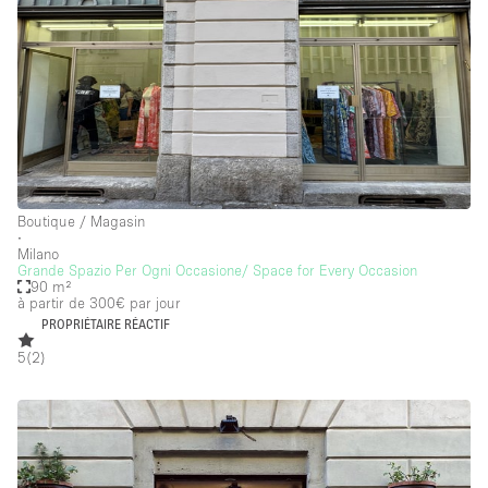
Boutique / Magasin
∙
Milano
Grande Spazio Per Ogni Occasione/ Space for Every Occasion
90 m²
à partir de 300€
par jour
PROPRIÉTAIRE RÉACTIF
5
(
2
)