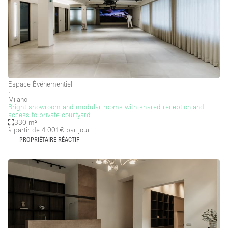
Espace Événementiel
∙
Milano
Bright showroom and modular rooms with shared reception and
access to private courtyard
330 m²
à partir de 4.001€
par jour
PROPRIÉTAIRE RÉACTIF