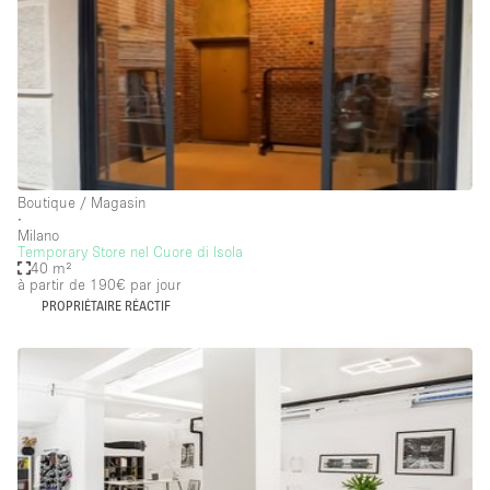
Local
Séance de
Conférence
Réunion
Bureaux
Commercial
photo
Partagé
Type de l'espace
Boutique / Magasin
∙
Appartement / Loft
Milano
Temporary Store nel Cuore di Isola
Atelier
40 m²
à partir de 190€
par jour
Autre
PROPRIÉTAIRE RÉACTIF
Bateau
Boutique / Magasin
Boutique en Partage
Bureaux
Camion / Fourgon