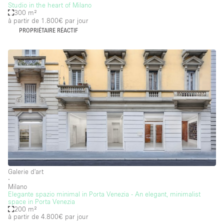
Studio in the heart of Milano
300 m²
à partir de 1.800€
par jour
PROPRIÉTAIRE RÉACTIF
Galerie d'art
∙
Milano
Elegante spazio minimal in Porta Venezia - An elegant, minimalist
space in Porta Venezia
200 m²
à partir de 4.800€
par jour