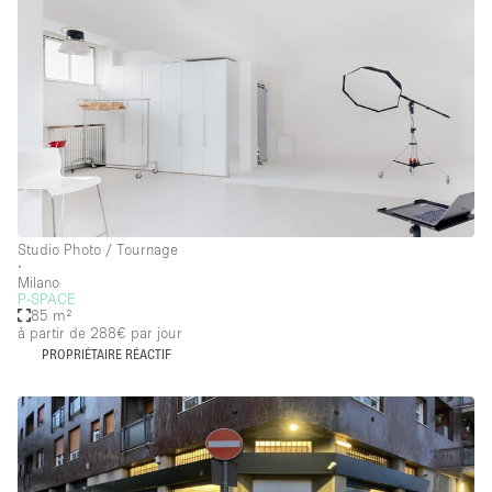
Étage/accès
Sous-sol
Rez-de-chaussée sur cour
Rez-de-chaussée sur rue
Centre commercial
Rooftop
Studio Photo / Tournage
∙
Milano
À l'étage
P-SPACE
85 m²
Autre
à partir de 288€
par jour
PROPRIÉTAIRE RÉACTIF