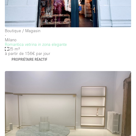
Boutique / Magasin
∙
Milano
Romantica vetrina in zona elegante
25 m²
à partir de 156€
par jour
PROPRIÉTAIRE RÉACTIF