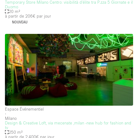
Temporary Store Milano Centro: visibilità d'élite tra P.zza 5 Giornate e il
Internet
Duomo
20 m²
Jardin
à partir de 206€
par jour
NOUVEAU
Licence Alcool
Lumière du Jour
Mobilier
Parking Privé
Plusieurs Pièces
Portants
Presentoir Vitrine
Rooftop / Terrasse
Espace Événementiel
Réserve
∙
Milano
Salle de Bain
Design & Creative Loft, via mecenate ,milan -new hub for fashion and
tv
Smoking Area
250 m²
à partir de 2.400€
par jour