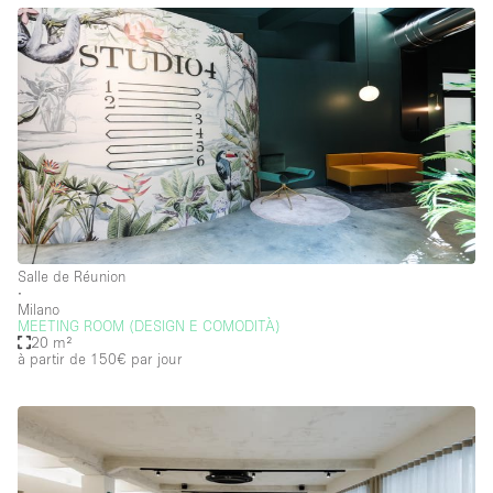
Salle de Réunion
∙
Milano
MEETING ROOM (DESIGN E COMODITÀ)
20 m²
à partir de 150€
par jour