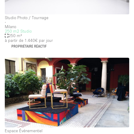
Studio Photo / Tournage
∙
Milano
250 m2 Studio
250 m²
à partir de 1.440€
par jour
PROPRIÉTAIRE RÉACTIF
Espace Événementiel