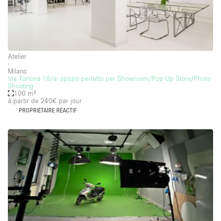
Commerce
Container
Entrepôt / Espace Stockage / Box
Atelier
∙
Espace Atypique / Unique
Milano
Via Tortona 18/a: spazio perfetto per Showroom/Pop Up Store/Photo
Espace Créatif
Shooting
100 m²
à partir de 240€
par jour
Espace Publicitaire
PROPRIÉTAIRE RÉACTIF
Espace Événementiel
Galerie d'art
Kiosque / Stand / Corner
Lobby / Accueil
Maison / Villa / Hôtel Particulier
Restaurant / Bar / Café
Rooftop