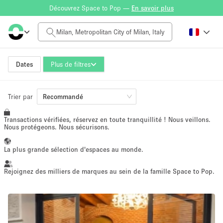
Découvrez Space to Pop —
En savoir plus
Tarif à la journée
$0
$5,000+
Dates
Plus de filtres
Taille de l'espace
Trier par
Recommandé
Transactions vérifiées, réservez en toute tranquillité ! Nous veillons.
100 sq ft
5000+ sq ft
Nous protégeons. Nous sécurisons.
~ 13 personnes
~ 650 personnes
La plus grande sélection d'espaces au monde.
Type de projet
Rejoignez des milliers de marques au sein de la famille Space to Pop.
Vente au
Showroom
Événement
Art
Alimentation
détail