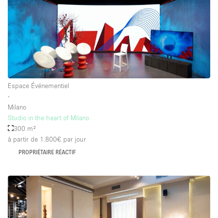
Équipement de bureau
Équipement sonore et vidéo
Étage/accès
Sous-sol
Espace Événementiel
∙
Rez-de-chaussée sur cour
Milano
Rez-de-chaussée sur rue
Studio in the heart of Milano
300 m²
Centre commercial
à partir de 1.800€
par jour
Rooftop
PROPRIÉTAIRE RÉACTIF
À l'étage
Autre