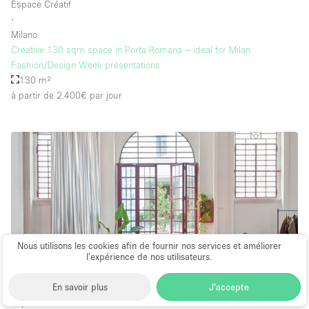
Espace Créatif
∙
Milano
Creative 130 sqm space in Porta Romana – ideal for Milan
Fashion/Design Week presentations
130 m²
à partir de 2.400€
par jour
Nous utilisons les cookies afin de fournir nos services et améliorer
l’expérience de nos utilisateurs.
En savoir plus
J'accepte
Espace Événementiel