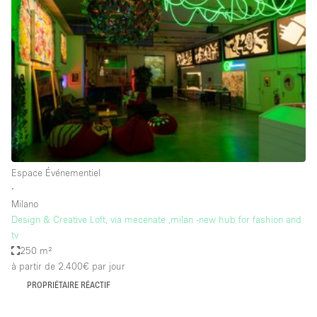
Showroom
Événement
Art
Alimentation
détail
Séance de
Local
Conférence
Réunion
Bureaux
photo
Commercial
Partagé
Type de l'espace
Espace Événementiel
∙
Appartement / Loft
Milano
Design & Creative Loft, via mecenate ,milan -new hub for fashion and
Atelier
tv
Autre
250 m²
à partir de 2.400€
par jour
Bateau
PROPRIÉTAIRE RÉACTIF
Boutique / Magasin