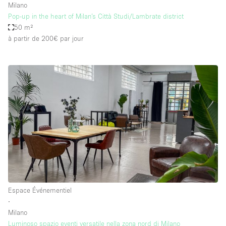
Milano
Pop-up in the heart of Milan’s Città Studi/Lambrate district
50 m²
à partir de 200€
par jour
Espace Événementiel
∙
Milano
Luminoso spazio eventi versatile nella zona nord di Milano