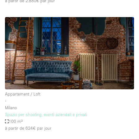
à partir de 2.880€
par jour
Appartement / Loft
∙
Milano
Spazio per shooting, eventi aziendali e privati
100 m²
à partir de 624€
par jour