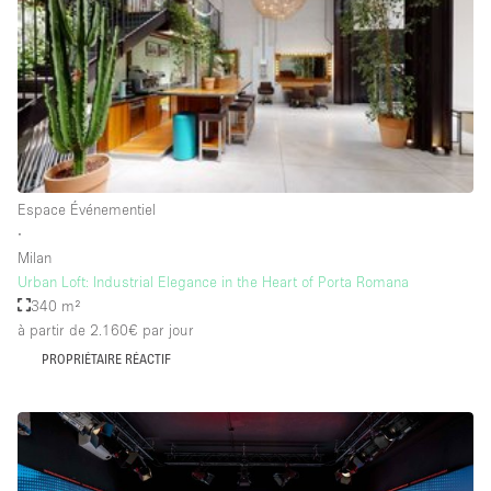
Salle de Bain
Smoking Area
Soundproof
Style Haussmannien
Style Industriel
Sur Rue
Espace Événementiel
∙
Surface Habitable
Milan
Urban Loft: Industrial Elegance in the Heart of Porta Romana
Système de sécurité
340 m²
Terrace
à partir de 2.160€
par jour
Toilettes
PROPRIÉTAIRE RÉACTIF
Water Access
Éclairage
Électricité