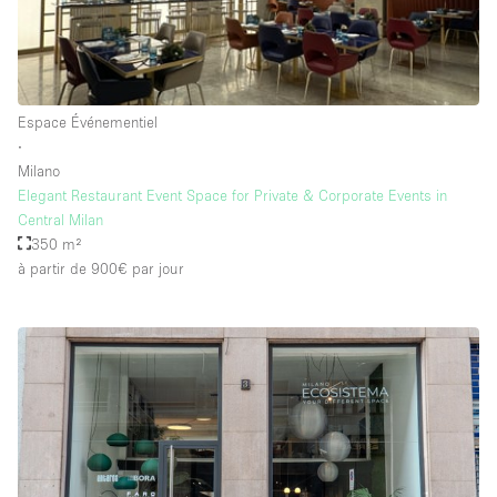
Espace Événementiel
∙
Milano
Elegant Restaurant Event Space for Private & Corporate Events in
Central Milan
350 m²
à partir de 900€
par jour