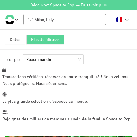
Découvrez Space to Pop —
En savoir plus
Tarif à la journée
0€
5.000€+
Dates
Plus de filtres
Trier par
Taille de l'espace
Recommandé
Transactions vérifiées, réservez en toute tranquillité ! Nous veillons.
10 m²
500+ m²
Nous protégeons. Nous sécurisons.
~ 13 personnes
~ 650 personnes
La plus grande sélection d'espaces au monde.
Type de projet
Rejoignez des milliers de marques au sein de la famille Space to Pop.
Vente au