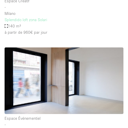
Espace Créatif
∙
Milano
Splendido loft zona Solari
140 m²
à partir de 960€
par jour
Espace Événementiel
∙