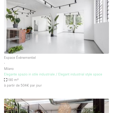
Espace Epuré / Minimaliste
Exposition Véhicules
Internet
Jardin
Licence Alcool
Lumière du Jour
Mobilier
Espace Événementiel
∙
Parking Privé
Milano
Plusieurs Pièces
Elegante spazio in stile industriale / Elegant industrial style space
190 m²
Portants
à partir de 504€
par jour
Presentoir Vitrine
Rooftop / Terrasse
Réserve