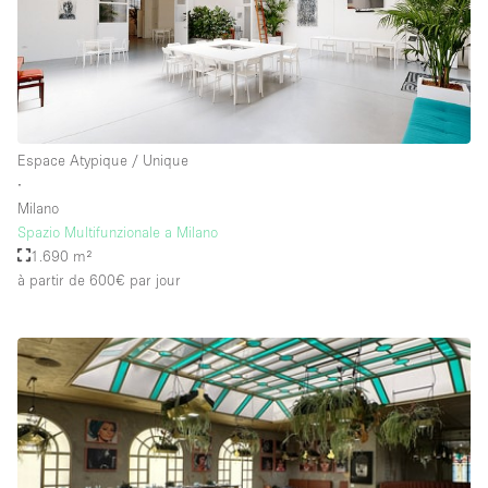
Espace Atypique / Unique
∙
Milano
Spazio Multifunzionale a Milano
1.690 m²
à partir de 600€
par jour