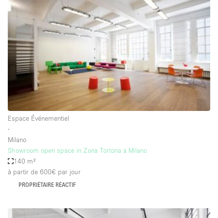
Air conditionné
Animals Friendly
Ascenseur
Bar
Cabines d'essayage
Chauffage
Comptoir
Espace Événementiel
Concierge
∙
Milano
Cuisine
Showroom open space in Zona Tortona a Milano
De plain-pied
140 m²
à partir de 600€
par jour
Entrée Large
PROPRIÉTAIRE RÉACTIF
Espace Avec Vue
Espace Brut