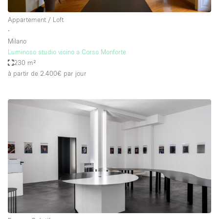
Appartement / Loft
∙
Milano
Luminoso studio vicino a Corso Monforte
230 m²
à partir de 2.400€
par jour