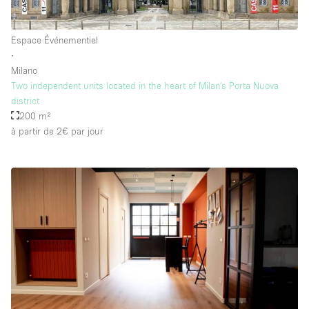
Espace Événementiel
∙
Milano
Two independent units located in the heart of Milan's Porta Nuova
district
200 m²
à partir de 2€
par jour