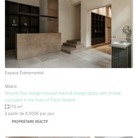
Maison / Villa / Hôtel Particulier
Restaurant / Bar / Café
Rooftop
Salle
Salle de Conférence
Salle de Réunion
Salon / Festival
Espace Événementiel
Salon Beauté / Coiffure
∙
Studio Photo / Tournage
Milano
Ground floor design-focused event & lounge space with private
Étal de Marché
courtyard in the heart of Porta Venezia
270 m²
à partir de 4.500€
par jour
Caractéristiques de l'espace
PROPRIÉTAIRE RÉACTIF
Accès aux handicapés