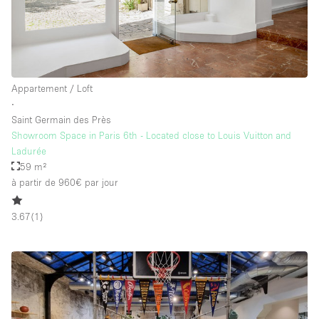
Appartement / Loft
∙
Saint Germain des Près
Showroom Space in Paris 6th - Located close to Louis Vuitton and
Ladurée
59 m²
à partir de 960€
par jour
3.67
(
1
)