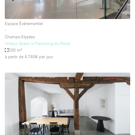
Espace Événementiel
∙
Champs-Elysées
Unique Space in Faubourg-du-Roule
500 m²
à partir de 4.740€
par jour