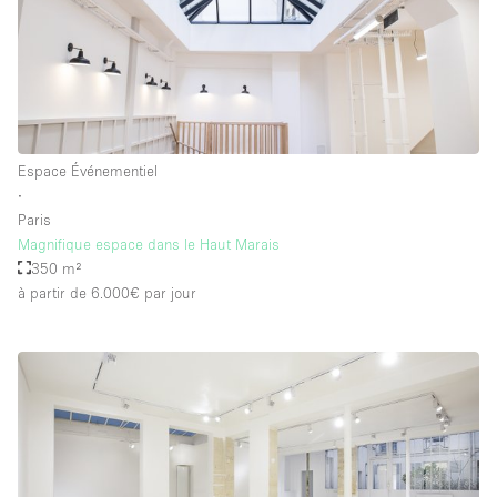
Équipement de bureau
Équipement sonore et vidéo
Étage/accès
Espace Événementiel
Sous-sol
∙
Paris
Rez-de-chaussée sur cour
Magnifique espace dans le Haut Marais
Rez-de-chaussée sur rue
350 m²
à partir de 6.000€
par jour
Centre commercial
Rooftop
À l'étage
Autre