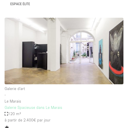
ESPACE ÉLITE
Galerie d'art
∙
Le Marais
Galerie Spacieuse dans Le Marais
120 m²
à partir de 2.400€
par jour