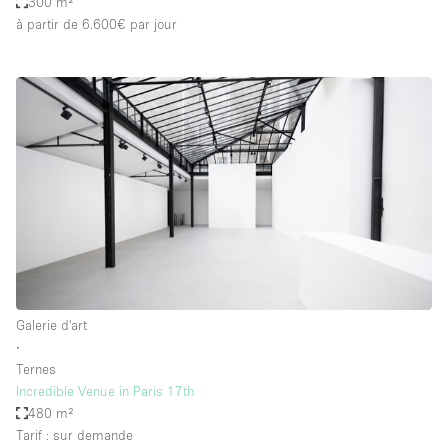
300 m²
à partir de 6.600€
par jour
Galerie d'art
∙
Ternes
Incredible Venue in Paris 17th
480 m²
Tarif : sur demande