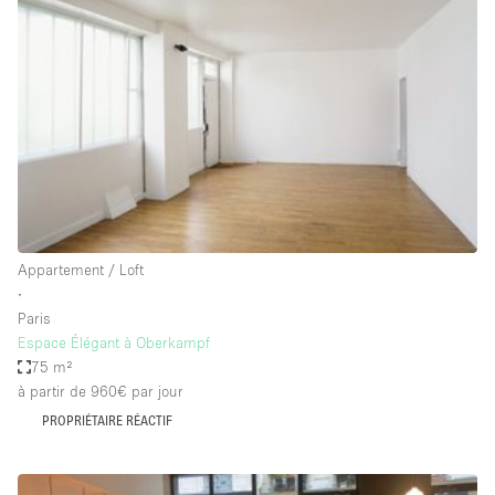
Showroom
Événement
Art
Alimentation
détail
Séance de
Local
Conférence
Réunion
Bureaux
photo
Commercial
Partagé
Type de l'espace
Appartement / Loft
∙
Appartement / Loft
Paris
Espace Élégant à Oberkampf
Atelier
75 m²
Autre
à partir de 960€
par jour
Bateau
PROPRIÉTAIRE RÉACTIF
Boutique / Magasin