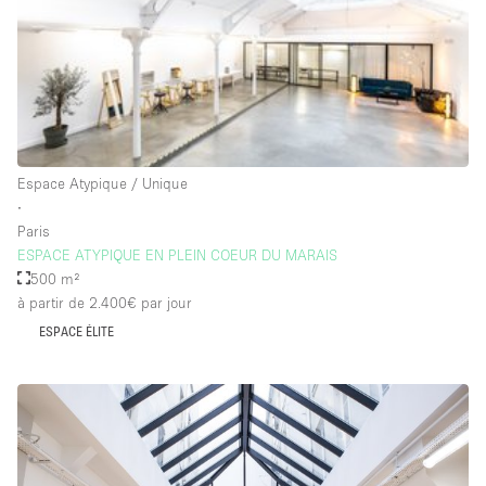
Salle de Bain
Smoking Area
Soundproof
Style Haussmannien
Style Industriel
Espace Atypique / Unique
Sur Rue
∙
Paris
Surface Habitable
ESPACE ATYPIQUE EN PLEIN COEUR DU MARAIS
500 m²
Système de sécurité
à partir de 2.400€
par jour
Terrace
ESPACE ÉLITE
Toilettes
Water Access
Éclairage
Électricité