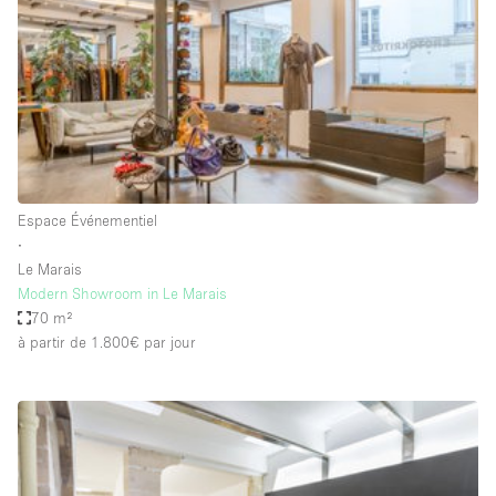
Air conditionné
Animals Friendly
Ascenseur
Bar
Cabines d'essayage
Chauffage
Espace Événementiel
∙
Comptoir
Le Marais
Concierge
Modern Showroom in Le Marais
70 m²
Cuisine
à partir de 1.800€
par jour
De plain-pied
Entrée Large
Espace Avec Vue
Espace Brut