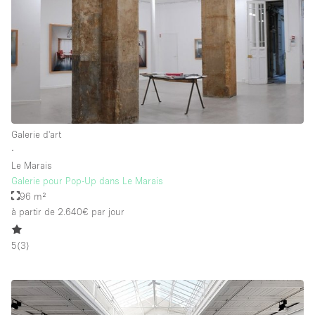
Galerie d'art
∙
Le Marais
Galerie pour Pop-Up dans Le Marais
96 m²
à partir de 2.640€
par jour
5
(
3
)