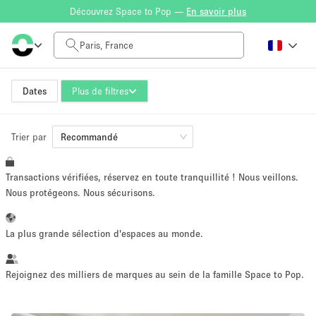
Découvrez Space to Pop —
En savoir plus
Tarif à la journée
0€
5.000€+
Dates
Plus de filtres
Trier par
Taille de l'espace
Recommandé
Transactions vérifiées, réservez en toute tranquillité ! Nous veillons.
10 m²
500+ m²
Nous protégeons. Nous sécurisons.
~ 13 personnes
~ 650 personnes
La plus grande sélection d'espaces au monde.
Type de projet
Rejoignez des milliers de marques au sein de la famille Space to Pop.
Vente au