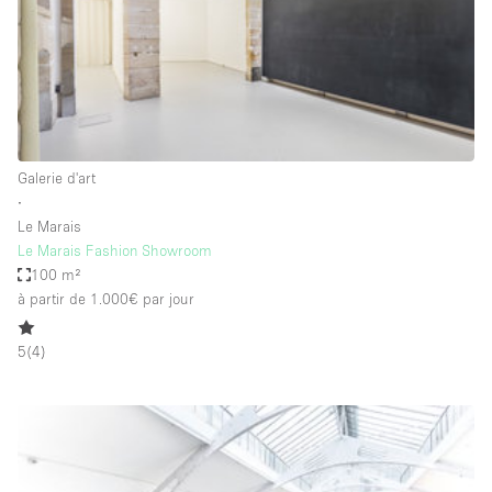
Espace Epuré / Minimaliste
Exposition Véhicules
Internet
Jardin
Licence Alcool
Galerie d'art
∙
Lumière du Jour
Le Marais
Mobilier
Le Marais Fashion Showroom
100 m²
Parking Privé
à partir de 1.000€
par jour
Plusieurs Pièces
5
(
4
)
Portants
Presentoir Vitrine
Rooftop / Terrasse
Réserve