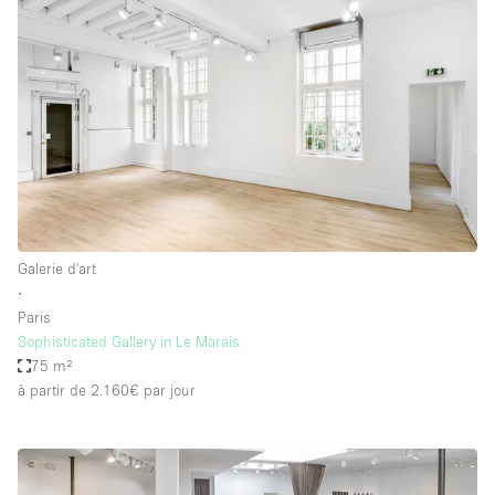
Galerie d'art
∙
Paris
Sophisticated Gallery in Le Marais
75 m²
à partir de 2.160€
par jour