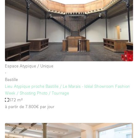
Maison / Villa / Hôtel Particulier
Restaurant / Bar / Café
Rooftop
Salle
Salle de Conférence
Salle de Réunion
Salon / Festival
Espace Atypique / Unique
∙
Salon Beauté / Coiffure
Bastille
Studio Photo / Tournage
Lieu Atypique proche Bastille / Le Marais - Idéal Showroom Fashion
Week / Shooting Photo / Tournage
Étal de Marché
672 m²
à partir de 7.800€
par jour
Caractéristiques de l'espace
Accès aux handicapés