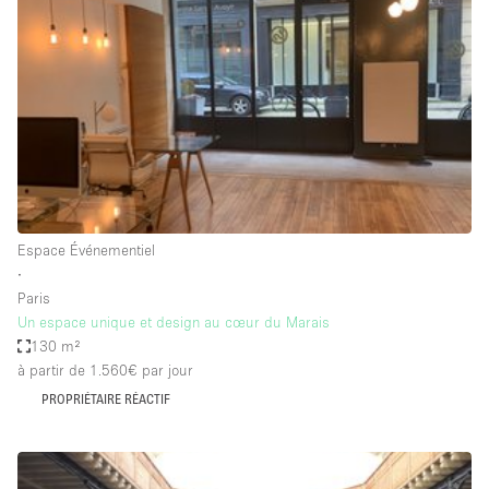
Boutique en Partage
Bureaux
Camion / Fourgon
Commerce
Container
Entrepôt / Espace Stockage / Box
Espace Atypique / Unique
Espace Événementiel
Espace Créatif
∙
Paris
Espace Publicitaire
Un espace unique et design au cœur du Marais
Espace Événementiel
130 m²
à partir de 1.560€
par jour
Galerie d'art
PROPRIÉTAIRE RÉACTIF
Kiosque / Stand / Corner
Lobby / Accueil