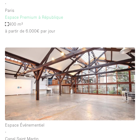
∙
Paris
Espace Premium à République
400 m²
à partir de 6.000€
par jour
Espace Événementiel
∙
Canal Saint Martin