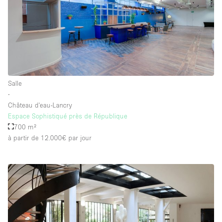
Salle
∙
Château d'eau-Lancry
Espace Sophistiqué près de République
700 m²
à partir de 12.000€
par jour