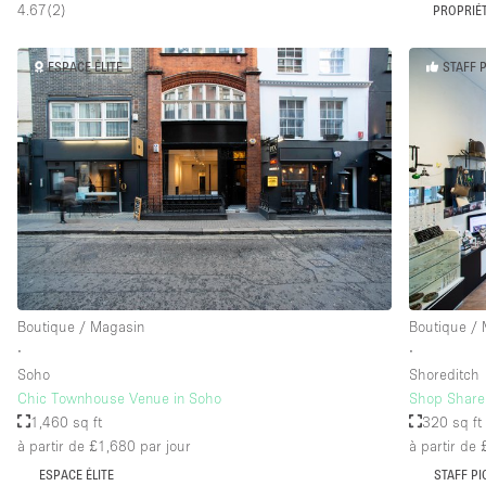
4.67
(
2
)
PROPRIÉT
ESPACE ÉLITE
STAFF 
Boutique / Magasin
Boutique /
∙
∙
Soho
Shoreditch
Chic Townhouse Venue in Soho
Shop Share 
1,460 sq ft
320 sq ft
à partir de £1,680
par jour
à partir de
ESPACE ÉLITE
STAFF PI