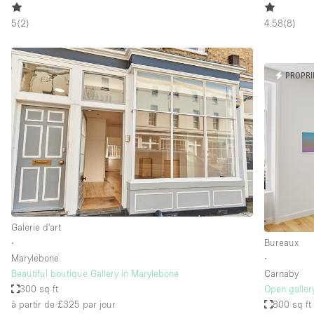
5
(
2
)
4.58
(
8
)
PROPRI
Galerie d'art
∙
Bureaux
Marylebone
∙
Beautiful boutique Gallery in Marylebone
Carnaby
300 sq ft
Open galler
à partir de £325
par jour
800 sq ft