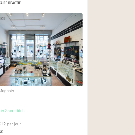
AIRE RÉACTIF
PICK
 Magasin
in Shoreditch
 £12
par jour
CK