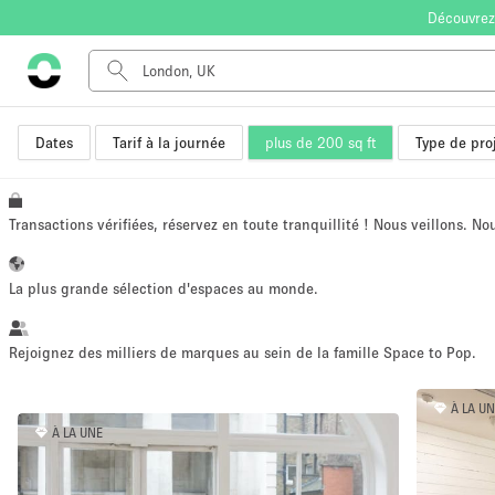
Découvrez
Dates
Tarif à la journée
plus de 200 sq ft
Type de pro
Type de l'espace
Appartement / Loft
Autre
Transactions vérifiées, réservez en toute tranquillité ! Nous veillons. N
Boutique / Magasin
Bureaux
La plus grande sélection d'espaces au monde.
Commerce
Entrepôt / Espace Stockage / Box
Rejoignez des milliers de marques au sein de la famille Space to Pop.
Espace Créatif
À LA U
Espace Événementiel
À LA UNE
Kiosque / Stand / Corner