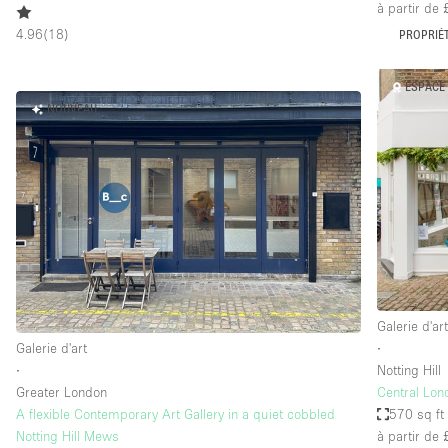
à partir de
4.96
(
18
)
PROPRIÉT
ESPACE 
NOUVEAU
Galerie d'ar
Galerie d'art
∙
∙
Notting Hill
Greater London
Central Lond
A flexible Contemporary Art Gallery in a quiet cobbled
570 sq ft
Notting Hill Mews
à partir de