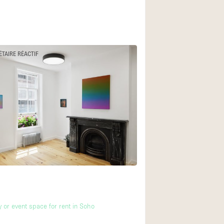
ÉTAIRE RÉACTIF
y or event space for rent in Soho