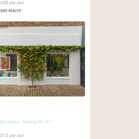
 £420
par jour
AIRE RÉACTIF
ÉLITE
t
on Gallery - Notting Hill W11
 £515
par jour