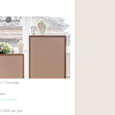
ÉTAIRE RÉACTIF
o / Tournage
ndon
o in London
 £1,584
par jour