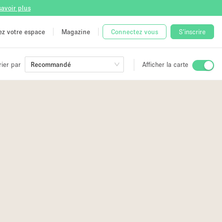
savoir plus
tez votre espace
Magazine
Connectez vous
S'inscrire
rier par
Recommandé
Afficher la carte
ge
 Unique
e