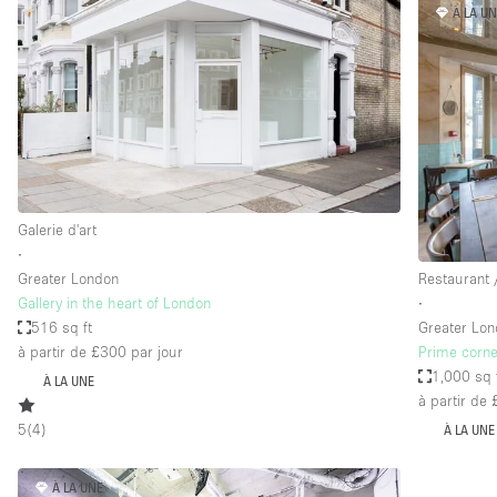
À LA U
Espace Epuré / Minimaliste
Internet
Licence Alcool
Mobilier
Plusieurs Pièces
Presentoir Vitrine
Galerie d'art
Réserve
∙
Greater London
Restaurant 
Smoking Area
Gallery in the heart of London
∙
Style Haussmannien
516 sq ft
Greater Lo
à partir de £300
par jour
Prime corne
Sur Rue
1,000 sq 
À LA UNE
Système de sécurité
à partir de
5
(
4
)
À LA UNE
Toilettes
Éclairage
À LA UNE