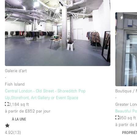
Équipement de bureau
PROPRI
Étage/accès
Sous-sol
Rez-de-chaussée sur rue
Rooftop
Autre
Galerie d'art
∙
Fish Island
Central London - Old Street - Shoreditch Pop
Boutique /
Up,Storefront, Art Gallery or Event Space
∙
2,184 sq ft
Greater Lo
à partir de £852
par jour
Beautiful P
950 sq ft
À LA UNE
à partir de
4.92
(
13
)
PROPRIÉT