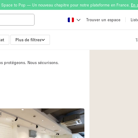
 Space to Pop — Un nouveau chapitre pour notre plateforme en France.
En 
Trouver un espace
Lis
jet
Plus de filtres
T
Atelier
Bateau
ous protégeons. Nous sécurisons.
Boutique en Parta
Camion / Fourgon
Container
Espace Atypique /
Espace Publicitair
NE
Galerie d'art
Lobby / Accueil