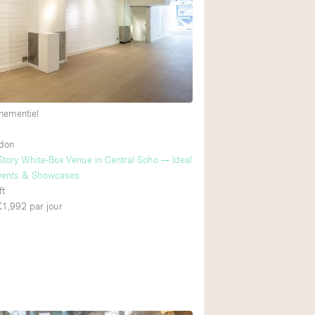
Restaurant / Bar / 
Salle
4
Salle de Réunion
Salon Beauté / Coi
Étal de Marché
nementiel
ndon
4
Air conditionné
tory White-Box Venue in Central Soho — Ideal
 Events & Showcases
Ascenseur
ft
Cabines d'essayag
 £1,992
par jour
Comptoir
Cuisine
Entrée Large
Espace Brut