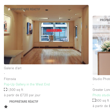
PROPRIÉTAIRE RÉACTIF
PROPRI
Galerie d'art
∙
Fitzrovia
Studio Phot
Pop-Up Gallery in the West End
∙
1,500 sq ft
Greater Lo
à partir de £720
par jour
Photo studi
600 sq ft
PROPRIÉTAIRE RÉACTIF
à partir de