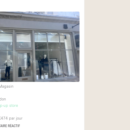
Équipement sonore
ÉTAIRE RÉACTIF
Rez-de-chaussée su
Centre commercial
À l'étage
 Magasin
ndon
op-up store
 £474
par jour
AIRE RÉACTIF