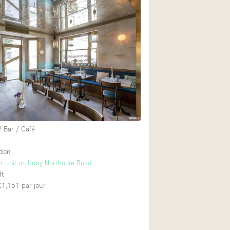
NE
Exposition Véhicul
Jardin
Lumière du Jour
Parking Privé
Portants
Rooftop / Terrasse
Salle de Bain
/ Bar / Café
Soundproof
Style Industriel
ndon
r unit on busy Northcote Road
Surface Habitable
ft
Terrace
 £1,151
par jour
Water Access
Électricité