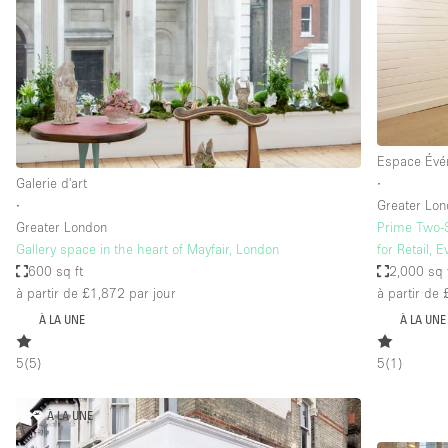
Maison / Villa / Hôtel Particulier
Rooftop
Salle de Conférence
Salon / Festival
Studio Photo / Tournage
Espace Évé
Galerie d'art
∙
∙
Greater Lo
Caractéristiques 
Accès aux handicapés
Greater London
Prime Two-S
de l'espace
Gallery space in the heart of Mayfair, London
for Retail,
Animals Friendly
600 sq ft
2,000 sq 
Bar
à partir de £1,872
par jour
à partir de
À LA UNE
À LA UNE
Chauffage
Concierge
5
(
5
)
5
(
1
)
De plain-pied
À LA UNE
Espace Avec Vue