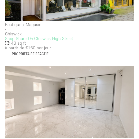
Boutique / Magasin
∙
Chiswick
Shop Share On Chiswick High Street
143 sq ft
à partir de £160
par jour
PROPRIÉTAIRE RÉACTIF