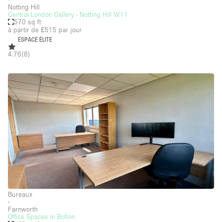
Notting Hill
Central London Gallery - Notting Hill W11
570 sq ft
à partir de £515
par jour
ESPACE ÉLITE
4.76
(
8
)
Bureaux
∙
Farnworth
Office Spaces in Bolton