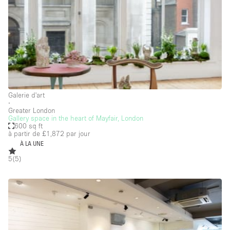
Local
Séance de
Conférence
Réunion
Bureaux
Commercial
photo
Partagé
Type de l'espace
Galerie d'art
∙
Appartement / Loft
Greater London
Gallery space in the heart of Mayfair, London
Atelier
600 sq ft
à partir de £1,872
par jour
Autre
À LA UNE
Bateau
5
(
5
)
Boutique / Magasin
Boutique en Partage
Bureaux
Camion / Fourgon