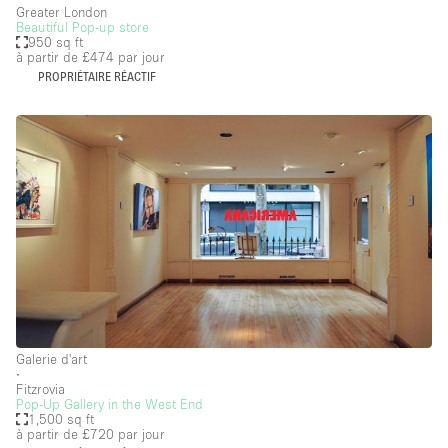
Soundproof
Greater London
Beautiful Pop-up store
950 sq ft
Style Haussmannien
à partir de £474
par jour
PROPRIÉTAIRE RÉACTIF
Style Industriel
Sur Rue
Surface Habitable
Système de sécurité
Terrace
Toilettes
Water Access
Éclairage
Électricité
Galerie d'art
∙
Fitzrovia
Équipement de bureau
Pop-Up Gallery in the West End
1,500 sq ft
Équipement sonore et vidéo
à partir de £720
par jour