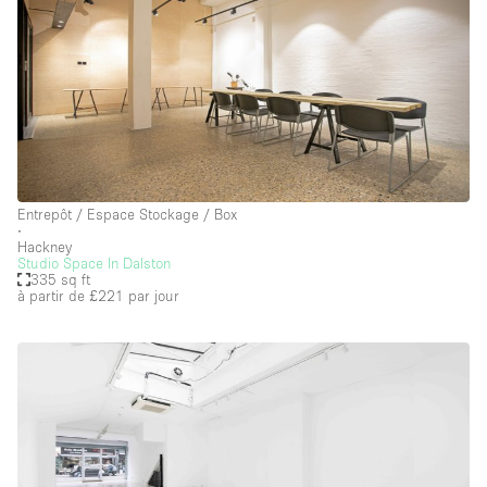
Entrepôt / Espace Stockage / Box
∙
Hackney
Studio Space In Dalston
335 sq ft
à partir de £221
par jour