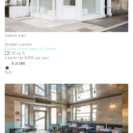
Salle
Salle de Conférence
Salle de Réunion
Galerie d'art
∙
Salon / Festival
Greater London
Gallery in the heart of London
Salon Beauté / Coiffure
516 sq ft
à partir de £300
par jour
Studio Photo / Tournage
À LA UNE
Étal de Marché
5
(
4
)
Caractéristiques de l'espace
Accès aux handicapés
Air conditionné
Animals Friendly