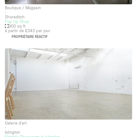
Boutique / Magasin
∙
Shoreditch
Pop Up Shop
900 sq ft
à partir de £343
par jour
PROPRIÉTAIRE RÉACTIF
Galerie d'art
∙
Islington
Flexible Showroom in Islington