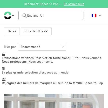
Découvrez Space to Pop —
En savoir plus
Tarif à la journée
$0
$5,000+
Dates
Plus de filtres
Taille de l'espace
Trier par
Recommandé
Transactions vérifiées, réservez en toute tranquillité ! Nous veillons.
100 sq ft
5000+ sq ft
Nous protégeons. Nous sécurisons.
~ 13 personnes
~ 650 personnes
La plus grande sélection d'espaces au monde.
Type de projet
Rejoignez des milliers de marques au sein de la famille Space to Pop.
Vente au
Showroom
Événement
Art
Alimentation
détail