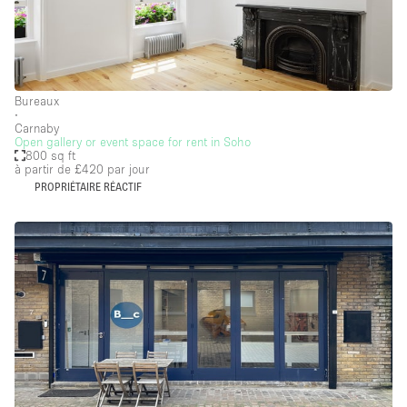
Bureaux
∙
Carnaby
Open gallery or event space for rent in Soho
800 sq ft
à partir de £420
par jour
PROPRIÉTAIRE RÉACTIF