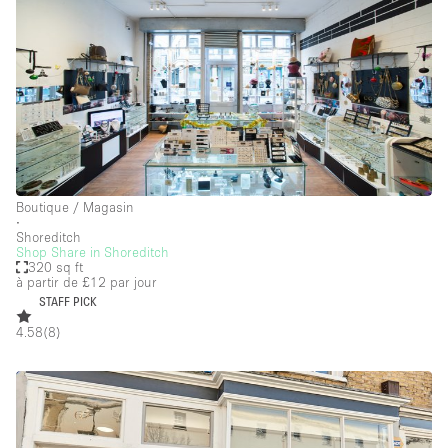
Boutique / Magasin
∙
Shoreditch
Shop Share in Shoreditch
320 sq ft
à partir de £12
par jour
STAFF PICK
4.58
(
8
)