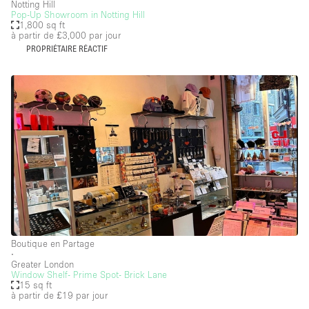
Notting Hill
Pop-Up Showroom in Notting Hill
1,800 sq ft
à partir de £3,000
par jour
PROPRIÉTAIRE RÉACTIF
Boutique en Partage
∙
Greater London
Window Shelf- Prime Spot- Brick Lane
15 sq ft
à partir de £19
par jour