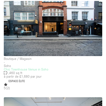
Boutique / Magasin
∙
Soho
Chic Townhouse Venue in Soho
1,460 sq ft
à partir de £1,680
par jour
ESPACE ÉLITE
5
(
2
)