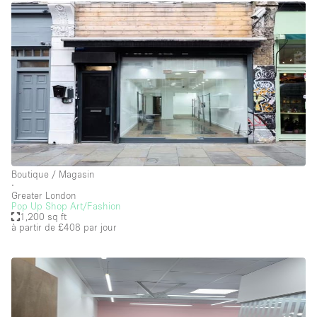
Boutique / Magasin
∙
Greater London
Pop Up Shop Art/Fashion
1,200 sq ft
à partir de £408
par jour