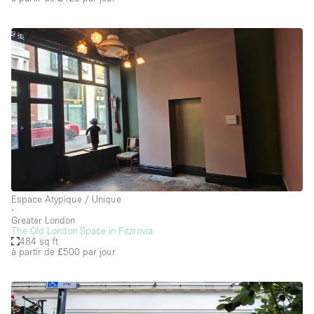
Espace Atypique / Unique
∙
Greater London
The Old London Space in Fitzrovia
484 sq ft
à partir de £500
par jour