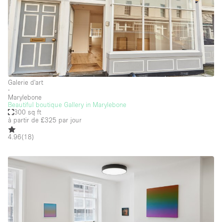
Galerie d'art
∙
Marylebone
Beautiful boutique Gallery in Marylebone
300 sq ft
à partir de £325
par jour
4.96
(
18
)