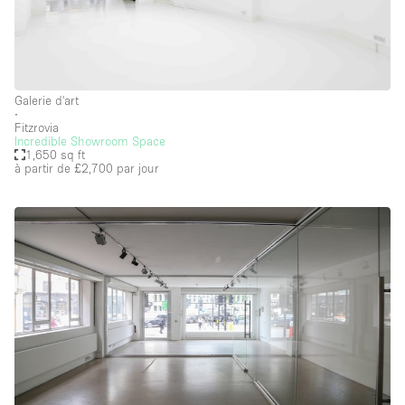
Galerie d'art
∙
Fitzrovia
Incredible Showroom Space
1,650 sq ft
à partir de £2,700
par jour