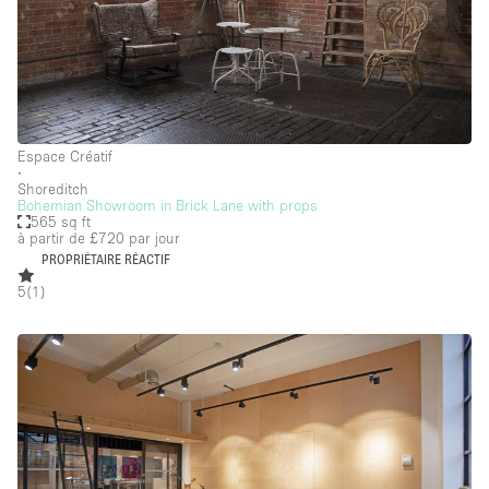
Espace Créatif
∙
Shoreditch
Bohemian Showroom in Brick Lane with props
565 sq ft
à partir de £720
par jour
PROPRIÉTAIRE RÉACTIF
5
(
1
)