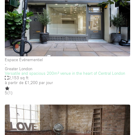
Espace Événementiel
∙
Greater London
Versatile and spacious 200m² venue in the heart of Central London
2,153 sq ft
à partir de £1,200
par jour
5
(
1
)