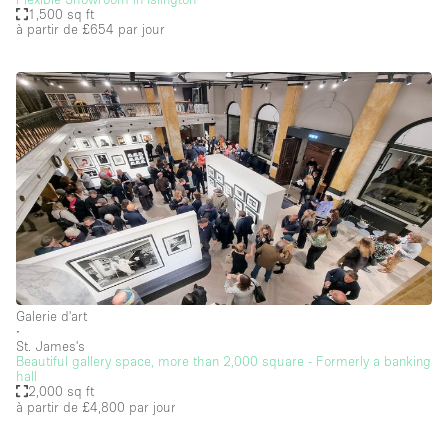
1,500 sq ft
à partir de £654
par jour
Galerie d'art
∙
St. James's
Beautiful gallery space, more than 2,000 square - Formerly a banking
hall
2,000 sq ft
à partir de £4,800
par jour