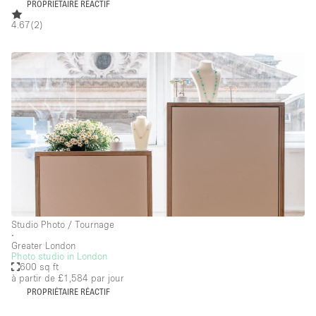
PROPRIÉTAIRE RÉACTIF
4.67
(
2
)
Étage/accès
Sous-sol
Rez-de-chaussée sur cour
Rez-de-chaussée sur rue
Centre commercial
Rooftop
À l'étage
Autre
Studio Photo / Tournage
∙
Greater London
Photo studio in London
600 sq ft
à partir de £1,584
par jour
PROPRIÉTAIRE RÉACTIF