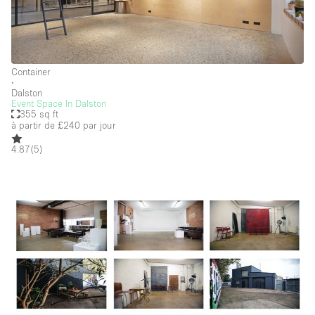
Container
∙
Dalston
Event Space In Dalston
355 sq ft
à partir de £240
par jour
4.87
(
5
)