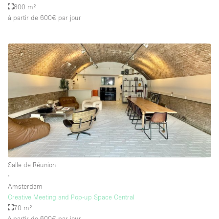
800 m²
à partir de 600€
par jour
Salle de Réunion
∙
Amsterdam
Creative Meeting and Pop-up Space Central
70 m²
à partir de 600€
par jour