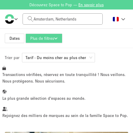
Découvrez Space to Pop —
En savoir plus
Tarif à la journée
0€
1.500€
Dates
Plus de filtres
Trier par
Taille de l'espace
Tarif - Du moins cher au plus cher
Transactions vérifiées, réservez en toute tranquillité ! Nous veillons.
10 m²
500+ m²
Nous protégeons. Nous sécurisons.
~ 13 personnes
~ 650 personnes
La plus grande sélection d'espaces au monde.
Type de projet
Rejoignez des milliers de marques au sein de la famille Space to Pop.
Vente au