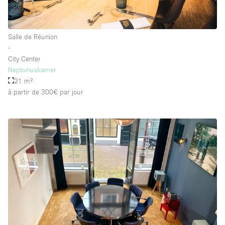
Salle de Réunion
∙
City Center
Neptunuskamer
21 m²
à partir de 300€
par jour