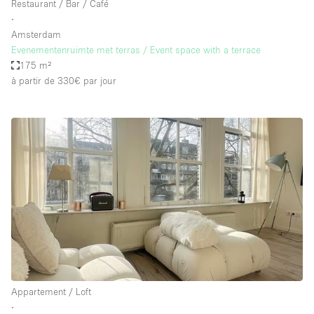
Restaurant / Bar / Café
∙
Amsterdam
Evenementenruimte met terras / Event space with a terrace
175 m²
à partir de 330€
par jour
Appartement / Loft
∙