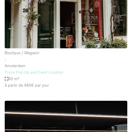
Boutique / Magasin
∙
Amsterdam
Prime Pop-Up and Event Location
60 m²
à partir de 480€
par jour