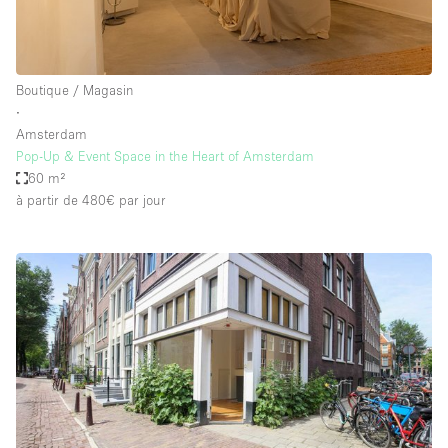
Boutique / Magasin
∙
Amsterdam
Pop-Up & Event Space in the Heart of Amsterdam
60 m²
à partir de 480€
par jour