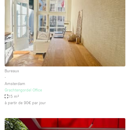
Showroom
Événement
Art
Alimentation
détail
Séance de
Local
Conférence
Réunion
Bureaux
photo
Commercial
Partagé
Type de l'espace
Bureaux
∙
Appartement / Loft
Amsterdam
Grachtengordel Office
Atelier
15 m²
Autre
à partir de 90€
par jour
Bateau
Boutique / Magasin