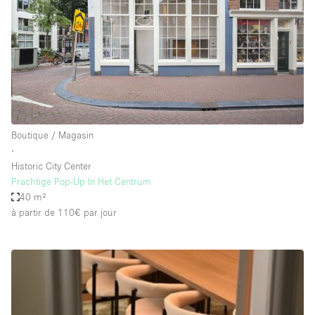
Maison / Villa / Hôtel Particulier
Restaurant / Bar / Café
Rooftop
Salle
Salle de Conférence
Salle de Réunion
Boutique / Magasin
Salon / Festival
∙
Historic City Center
Salon Beauté / Coiffure
Prachtige Pop-Up In Het Centrum
Studio Photo / Tournage
40 m²
à partir de 110€
par jour
Étal de Marché
Caractéristiques de l'espace
Accès aux handicapés