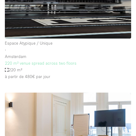
Espace Atypique / Unique
∙
Amsterdam
220 m² venue spread across two floors
220 m²
à partir de 480€
par jour