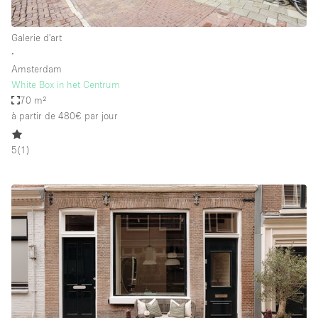
Galerie d'art
∙
Amsterdam
White Box in het Centrum
70 m²
à partir de 480€
par jour
5
(
1
)