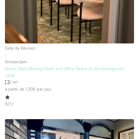
Air conditionné
Animals Friendly
Ascenseur
Bar
Salle de Réunion
Cabines d'essayage
∙
Chauffage
Amsterdam
Nordic Style Meeting Room and Office Space on the Herengracht
Comptoir
canal.
Concierge
8 m²
à partir de 120€
par jour
Cuisine
De plain-pied
5
(
1
)
Entrée Large
Espace Avec Vue
Espace Brut