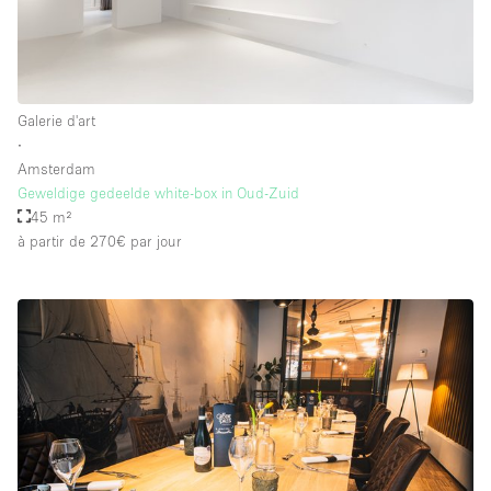
Équipement de bureau
Équipement sonore et vidéo
Galerie d'art
Étage/accès
∙
Amsterdam
Sous-sol
Geweldige gedeelde white-box in Oud-Zuid
45 m²
Rez-de-chaussée sur cour
à partir de 270€
par jour
Rez-de-chaussée sur rue
Centre commercial
Rooftop
À l'étage
Autre