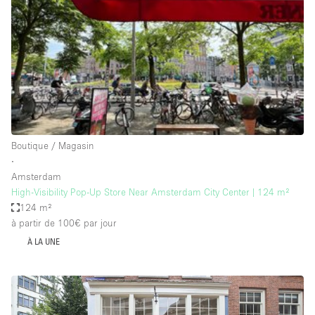
Boutique en Partage
Bureaux
Camion / Fourgon
Commerce
Container
Entrepôt / Espace Stockage / Box
Boutique / Magasin
Espace Atypique / Unique
∙
Espace Créatif
Amsterdam
High-Visibility Pop-Up Store Near Amsterdam City Center | 124 m²
Espace Publicitaire
124 m²
Espace Événementiel
à partir de 100€
par jour
À LA UNE
Galerie d'art
Kiosque / Stand / Corner
Lobby / Accueil