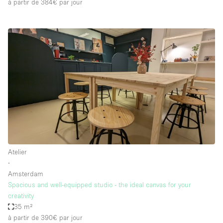
à partir de 384€
par jour
Atelier
∙
Amsterdam
Spacious and well-equipped studio - the ideal canvas for your
creativity
35 m²
à partir de 390€
par jour