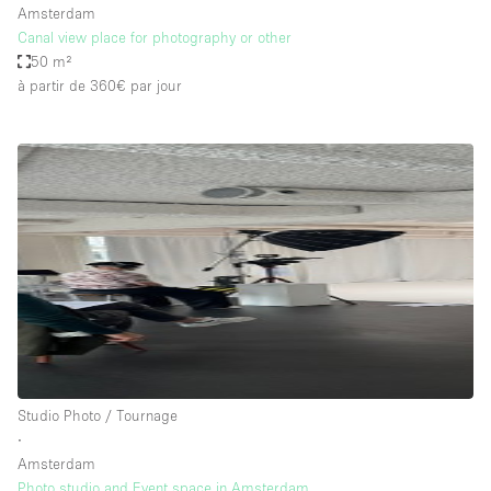
Amsterdam
Canal view place for photography or other
50 m²
à partir de 360€
par jour
Studio Photo / Tournage
∙
Amsterdam
Photo studio and Event space in Amsterdam