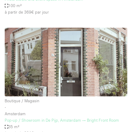
100 m²
à partir de 369€
par jour
Boutique / Magasin
∙
Amsterdam
Pop-up / Showroom in De Pijp, Amsterdam — Bright Front Room
35 m²