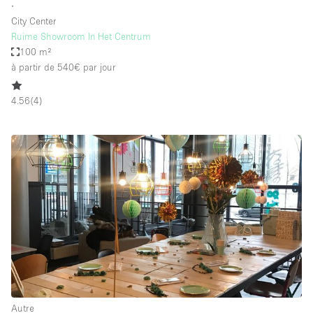
∙
City Center
Ruime Showroom In Het Centrum
100 m²
à partir de 540€
par jour
4.56
(
4
)
Autre