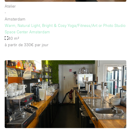
Atelier
∙
Amsterdam
Warm, Natural Light, Bright & Cosy Yoga/Fitness/Art or Photo Studio
Space Center Amsterdam
40 m²
à partir de 330€
par jour