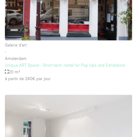
Salle de Bain
Smoking Area
Soundproof
Style Haussmannien
Galerie d'art
Style Industriel
∙
Sur Rue
Amsterdam
Unique ART Space - Short term rental for Pop Ups and Exhibitions
Surface Habitable
20 m²
à partir de 240€
par jour
Système de sécurité
Terrace
Toilettes
Water Access
Éclairage
Électricité