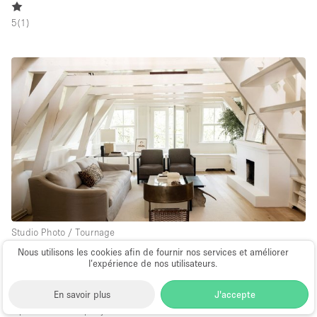
5
(
1
)
Studio Photo / Tournage
∙
Nous utilisons les cookies afin de fournir nos services et améliorer
l’expérience de nos utilisateurs.
Amsterdam
Beautiful classic canal house
En savoir plus
J'accepte
120 m²
à partir de 600€
par jour