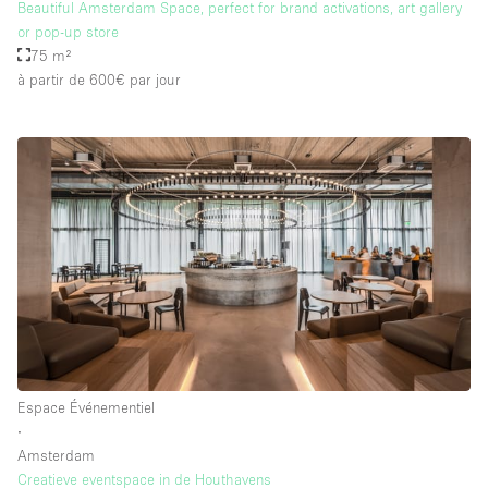
Beautiful Amsterdam Space, perfect for brand activations, art gallery
or pop-up store
75 m²
à partir de 600€
par jour
Espace Événementiel
∙
Amsterdam
Creatieve eventspace in de Houthavens