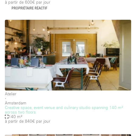
à partir de 600€
par jour
Internet
PROPRIÉTAIRE RÉACTIF
Jardin
Licence Alcool
Lumière du Jour
Mobilier
Parking Privé
Plusieurs Pièces
Portants
Presentoir Vitrine
Atelier
Rooftop / Terrasse
∙
Amsterdam
Creative space, event venue and culinary studio spanning 140 m²
Réserve
across two floors
140 m²
Salle de Bain
à partir de 840€
par jour
Smoking Area