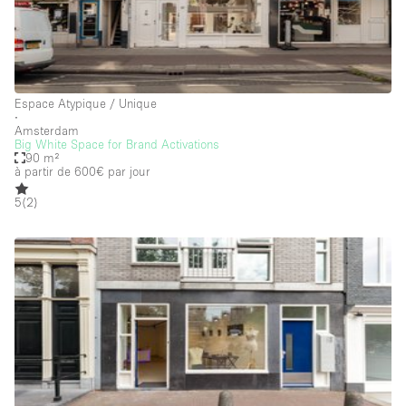
Commerce
Container
Entrepôt / Espace Stockage / Box
Espace Atypique / Unique
∙
Espace Atypique / Unique
Amsterdam
Big White Space for Brand Activations
Espace Créatif
90 m²
à partir de 600€
par jour
Espace Publicitaire
5
(
2
)
Espace Événementiel
Galerie d'art
Kiosque / Stand / Corner
Lobby / Accueil
Maison / Villa / Hôtel Particulier
Restaurant / Bar / Café
Rooftop