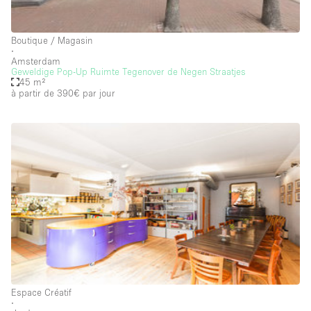
Salle
Boutique / Magasin
Salle de Conférence
∙
Amsterdam
Salle de Réunion
Geweldige Pop-Up Ruimte Tegenover de Negen Straatjes
45 m²
à partir de 390€
par jour
Salon / Festival
Salon Beauté / Coiffure
Studio Photo / Tournage
Étal de Marché
Caractéristiques de l'espace
Accès aux handicapés
Air conditionné
Espace Créatif
Animals Friendly
∙