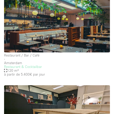
Restaurant / Bar / Café
∙
Amsterdam
Restaurant & Cocktailbar
120 m²
à partir de 5.400€
par jour