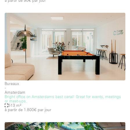
à partir de 90€
par jour
Bureaux
∙
Amsterdam
Bright office on Amsterdams best canal! Great for events, meetings
or meet-ups.
513 m²
à partir de 1.800€
par jour