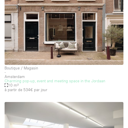
Soundproof
Style Haussmannien
Style Industriel
Sur Rue
Surface Habitable
Système de sécurité
Terrace
Boutique / Magasin
Toilettes
∙
Amsterdam
Charming pop-up, event and meeting space in the Jordaan
Water Access
10 m²
à partir de 534€
par jour
Éclairage
Électricité
Équipement de bureau
Équipement sonore et vidéo