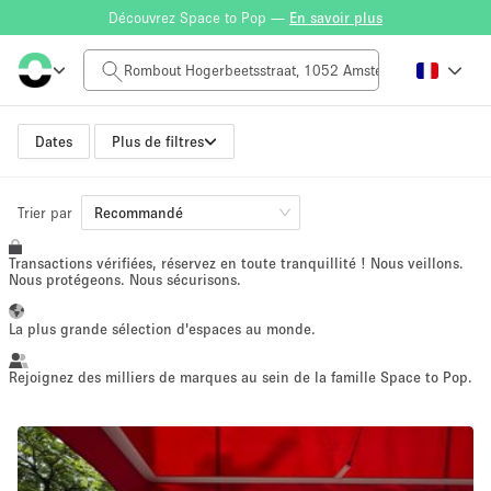
Découvrez Space to Pop —
En savoir plus
Tarif à la journée
$0
$5,000+
Dates
Plus de filtres
Taille de l'espace
Trier par
Recommandé
Transactions vérifiées, réservez en toute tranquillité ! Nous veillons.
100 sq ft
5000+ sq ft
Nous protégeons. Nous sécurisons.
~ 13 personnes
~ 650 personnes
La plus grande sélection d'espaces au monde.
Type de projet
Rejoignez des milliers de marques au sein de la famille Space to Pop.
Vente au
Showroom
Événement
Art
Alimentation
détail