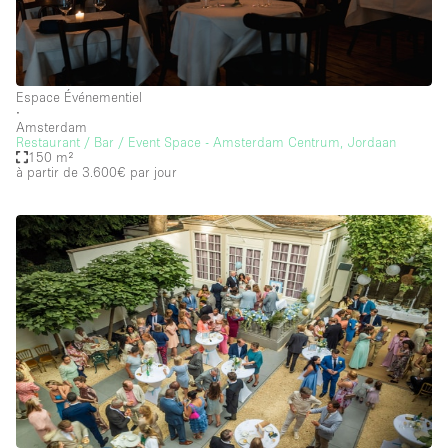
Espace Événementiel
∙
Amsterdam
Restaurant / Bar / Event Space - Amsterdam Centrum, Jordaan
150 m²
à partir de 3.600€
par jour