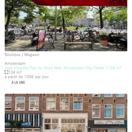
Local
Séance de
Conférence
Réunion
Bureaux
Commercial
photo
Partagé
Type de l'espace
Boutique / Magasin
∙
Appartement / Loft
Amsterdam
High-Visibility Pop-Up Store Near Amsterdam City Center | 124 m²
Atelier
124 m²
à partir de 100€
par jour
Autre
À LA UNE
Bateau
Boutique / Magasin
Boutique en Partage
Bureaux
Camion / Fourgon