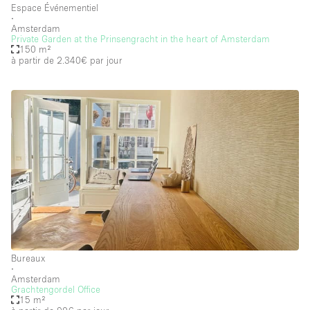
Espace Événementiel
∙
Amsterdam
Private Garden at the Prinsengracht in the heart of Amsterdam
150 m²
à partir de 2.340€
par jour
Bureaux
∙
Amsterdam
Grachtengordel Office
15 m²