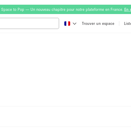
 Space to Pop — Un nouveau chapitre pour notre plateforme en France.
En 
Trouver un espace
Lis