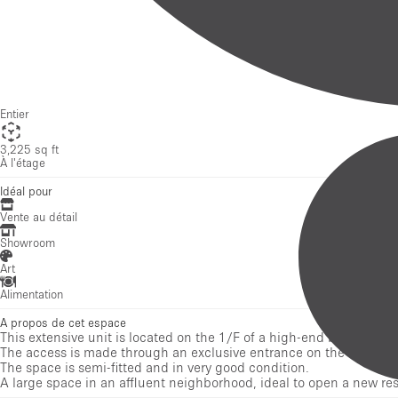
3,225 sq ft
À l'étage
Idéal pour
Vente au détail
Showroom
Art
Alimentation
A propos de cet espace
This extensive unit is located on the 1/F of a high-end building in
The access is made through an exclusive entrance on the street lev
The space is semi-fitted and in very good condition.
A large space in an affluent neighborhood, ideal to open a new res
Équipements
Électricité
Air conditionné
Toilettes
Éclairage