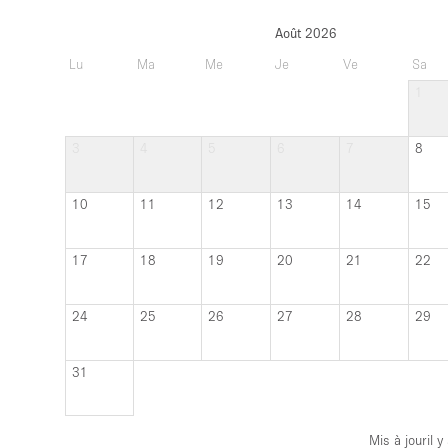
3
4
5
6
7
8
10
11
12
13
14
15
17
18
19
20
21
22
24
25
26
27
28
29
31
Mis à jour
il 
planifiez une visite avec le propriétaire.
? Il suffit de demander !