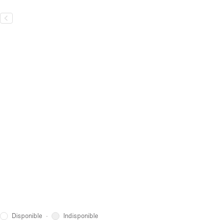
Disponible
Indisponible
·
L'emplacement
Les informations de localisation exactes sont fournies lorsque vous 
Vous avez d'autres questions concernant cet espace ou le quartier 
Contacter le propriétaire