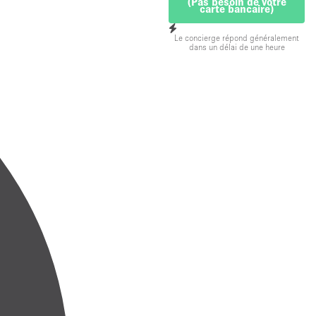
(Pas besoin de votre
carte bancaire)
Le concierge répond généralement
dans un délai de une heure