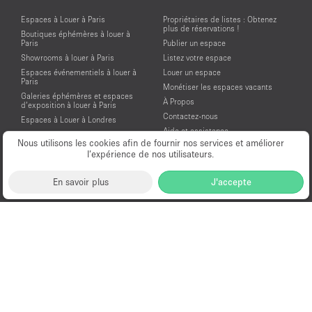
Espaces à Louer à Paris
Propriétaires de listes : Obtenez
plus de réservations !
Boutiques éphémères à louer à
Paris
Publier un espace
Showrooms à louer à Paris
Listez votre espace
Espaces événementiels à louer à
Louer un espace
Paris
Monétiser les espaces vacants
Galeries éphémères et espaces
À Propos
d’exposition à louer à Paris
Contactez-nous
Espaces à Louer à Londres
Aide et assistance
Espaces à Louer à New York
Nous utilisons les cookies afin de fournir nos services et améliorer
Conditions générales d'utilisation
Espaces à Louer à San Francisco
l’expérience de nos utilisateurs.
Mentions légales
Espaces à Louer à Los Angeles
Politique de confidentialité
Espaces à Louer à Amsterdam
En savoir plus
J'accepte
Espaces à Louer à Dubai
Location Showroom Fashion Week
Showrooms à louer pour la Fashion
Week de Paris