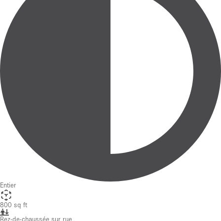
Entier
800 sq ft
Rez-de-chaussée sur rue