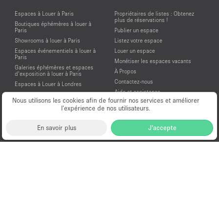
Espaces à Louer à Paris
Propriétaires de listes : Obtenez
plus de réservations !
Boutiques éphémères à louer à
Paris
Publier un espace
Showrooms à louer à Paris
Listez votre espace
Espaces événementiels à louer à
Louer un espace
Paris
Monétiser les espaces vacants
Galeries éphémères et espaces
À Propos
d’exposition à louer à Paris
Contactez-nous
Espaces à Louer à Londres
Aide et assistance
Espaces à Louer à New York
Nous utilisons les cookies afin de fournir nos services et améliorer
Conditions générales d'utilisation
Espaces à Louer à San Francisco
l’expérience de nos utilisateurs.
Mentions légales
Espaces à Louer à Los Angeles
Politique de confidentialité
Espaces à Louer à Amsterdam
En savoir plus
J'accepte
Espaces à Louer à Dubai
Location Showroom Fashion Week
Showrooms à louer pour la Fashion
Week de Paris