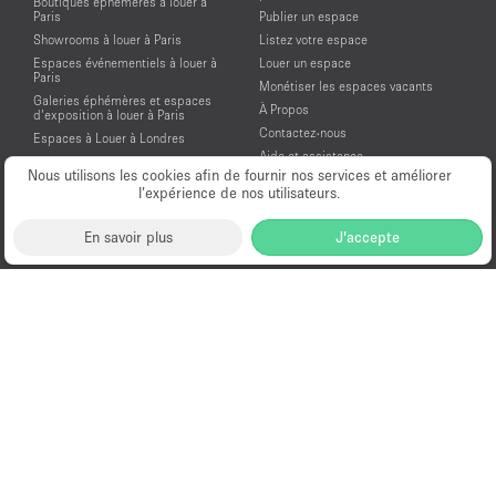
Boutiques éphémères à louer à
Paris
Publier un espace
Showrooms à louer à Paris
Listez votre espace
Espaces événementiels à louer à
Louer un espace
Paris
Monétiser les espaces vacants
Galeries éphémères et espaces
À Propos
d’exposition à louer à Paris
Contactez-nous
Espaces à Louer à Londres
Aide et assistance
Espaces à Louer à New York
Nous utilisons les cookies afin de fournir nos services et améliorer
Conditions générales d'utilisation
Espaces à Louer à San Francisco
l’expérience de nos utilisateurs.
Mentions légales
Espaces à Louer à Los Angeles
Politique de confidentialité
Espaces à Louer à Amsterdam
En savoir plus
J'accepte
Espaces à Louer à Dubai
Location Showroom Fashion Week
Showrooms à louer pour la Fashion
Week de Paris