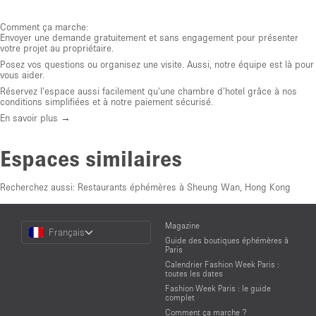
Comment ça marche:
Envoyer une demande gratuitement et sans engagement pour présenter
votre projet au propriétaire.
Posez vos questions ou organisez une visite. Aussi, notre équipe est là pour
vous aider.
Réservez l'espace aussi facilement qu'une chambre d'hotel grâce à nos
conditions simplifiées et à notre paiement sécurisé.
En savoir plus →
Espaces similaires
Recherchez aussi:
Restaurants éphémères à Sheung Wan, Hong Kong
Choose
Magazine
Français
a
Guide des boutiques éphémères à
Language
Paris
Calendrier Fashion Week Paris :
toutes les dates
Fashion Week Paris : le guide
complet
Comment ça marche ?