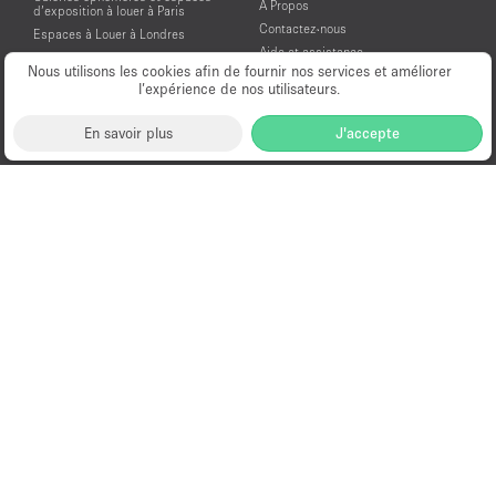
À Propos
d’exposition à louer à Paris
Contactez-nous
Espaces à Louer à Londres
Aide et assistance
Espaces à Louer à New York
Nous utilisons les cookies afin de fournir nos services et améliorer
Conditions générales d'utilisation
Espaces à Louer à San Francisco
l’expérience de nos utilisateurs.
Mentions légales
Espaces à Louer à Los Angeles
Politique de confidentialité
Espaces à Louer à Amsterdam
En savoir plus
J'accepte
Espaces à Louer à Dubai
Location Showroom Fashion Week
Showrooms à louer pour la Fashion
Week de Paris
© PopUp Immo, Inc. Tous droits réservés.
EAA Licence Number: C-075131