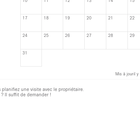
10
11
12
13
14
15
17
18
19
20
21
22
24
25
26
27
28
29
31
Mis à jour
il 
planifiez une visite avec le propriétaire.
? Il suffit de demander !