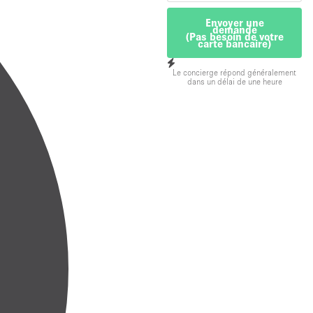
Envoyer une
demande
(Pas besoin de votre
carte bancaire)
Le concierge répond généralement
dans un délai de une heure