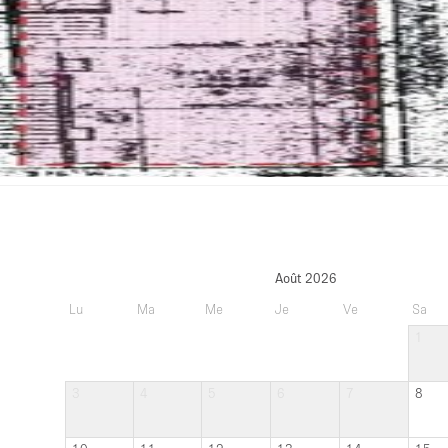
Août 2026
Lu
Ma
Me
Je
Ve
Sa
1
3
4
5
6
7
8