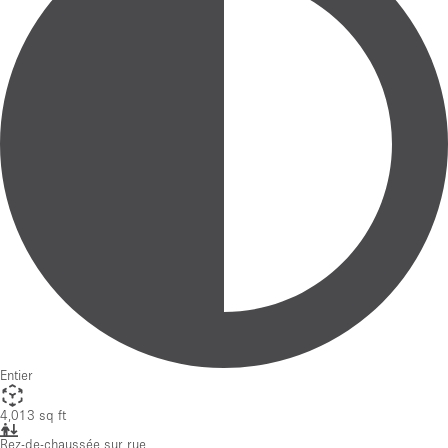
Entier
4,013 sq ft
Rez-de-chaussée sur rue