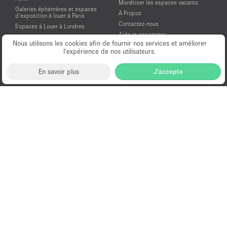
Monétiser les espaces vacants
Galeries éphémères et espaces
À Propos
d’exposition à louer à Paris
Contactez-nous
Espaces à Louer à Londres
Aide et assistance
Espaces à Louer à New York
Nous utilisons les cookies afin de fournir nos services et améliorer
Conditions générales d'utilisation
Espaces à Louer à San Francisco
l’expérience de nos utilisateurs.
Mentions légales
Espaces à Louer à Los Angeles
Politique de confidentialité
Espaces à Louer à Amsterdam
En savoir plus
J'accepte
Espaces à Louer à Dubai
Location Showroom Fashion Week
Showrooms à louer pour la Fashion
Week de Paris
© PopUp Immo, Inc. Tous droits réservés.