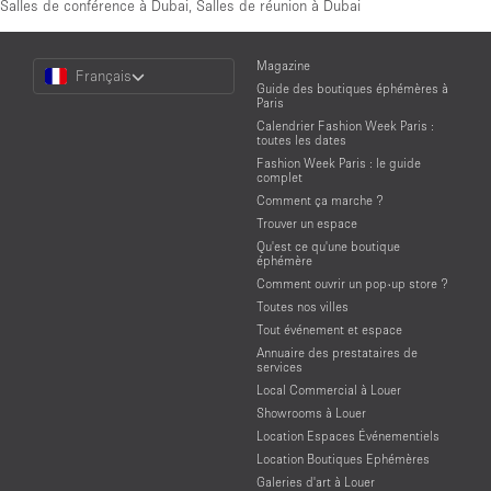
Salles de conférence à Dubai
,
Salles de réunion à Dubai
Choose
Magazine
Français
a
Guide des boutiques éphémères à
Language
Paris
Calendrier Fashion Week Paris :
toutes les dates
Fashion Week Paris : le guide
complet
Comment ça marche ?
Trouver un espace
Qu'est ce qu'une boutique
éphémère
Comment ouvrir un pop-up store ?
Toutes nos villes
Tout événement et espace
Annuaire des prestataires de
services
Local Commercial à Louer
Showrooms à Louer
Location Espaces Événementiels
Location Boutiques Ephémères
Galeries d'art à Louer