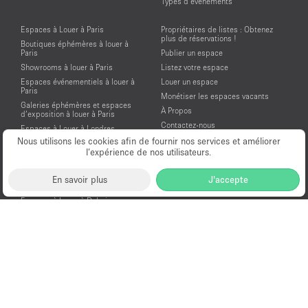
Types d’événements
Espaces à Louer à Paris
Propriétaires de listes : Obtenez
plus de réservations !
Boutiques éphémères à louer à
Paris
Publier un espace
Showrooms à louer à Paris
Listez votre espace
Espaces événementiels à louer à
Louer un espace
Paris
Monétiser les espaces vacants
Galeries éphémères et espaces
À Propos
d’exposition à louer à Paris
Contactez-nous
Espaces à Louer à Londres
Aide et assistance
Nous utilisons les cookies afin de fournir nos services et améliorer
Espaces à Louer à New York
l’expérience de nos utilisateurs.
Conditions générales d'utilisation
Espaces à Louer à San Francisco
Mentions légales
Espaces à Louer à Los Angeles
En savoir plus
J'accepte
Politique de confidentialité
Espaces à Louer à Amsterdam
Espaces à Louer à Dubai
Location Showroom Fashion Week
Showrooms à louer pour la Fashion
Week de Paris