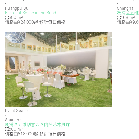
∙
∙
Haussmann Style
Huangpu Qu
Shanghai
Beautiful Space in the Bund
杨浦区五维
Industrial
300 m²
168 m²
價格由¥24,000起
預計每日價格
價格由¥9,6
Kitchen
Lighting
Living Space
Office Equipment
Raw
Security System
Sound & Video Equipment
Stock Room
Event Space
Stunning View
∙
Shanghai
Toilets
杨浦区五维创意园区内的艺术展厅
500 m²
價格由¥18,000起
預計每日價格
Whitebox / Minimal