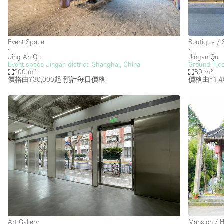
Restaurant / Bar / Cafe
Salon
Stall / Market Stall
Event Space
Boutique /
∙
∙
Unique Space
Jing An Qu
Jingan Qu
Event space Jingan district, Shanghai, China
Ground Flo
200 m²
80 m²
價格由¥30,000起
預計每日價格
價格由¥1,4
空間特點
Air Conditioning
Bar
Car Display
Counters
Electricity
Fitting Rooms
Garden
Ground Floor
Art Gallery
Mansion / 