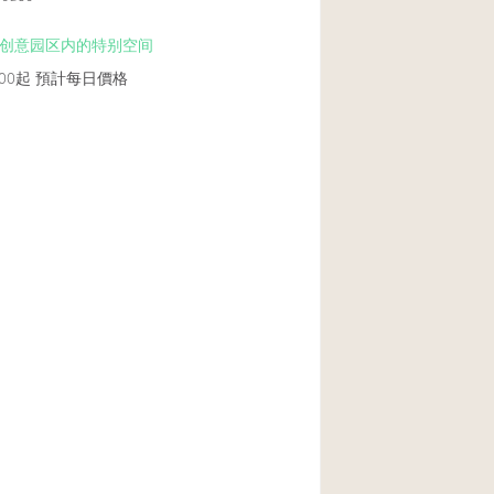
Heating
创意园区内的特别空间
Internet
00起
預計每日價格
Large Door Entran
Liquor Licence
Multiple Rooms
Private Parking
Rooftop / Terrace
Smoking Area
Soundproof
Street Level
Terrace
Water Access
Window Display