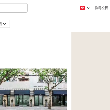
搜尋空間
件
Apartment / Loft
Atelier / Workshop
Booth / Kiosk / St
Conference Room
Creative Space
Fair / Festival
Lobby Space
Mansion / House
Office Space
Photo / Filming St