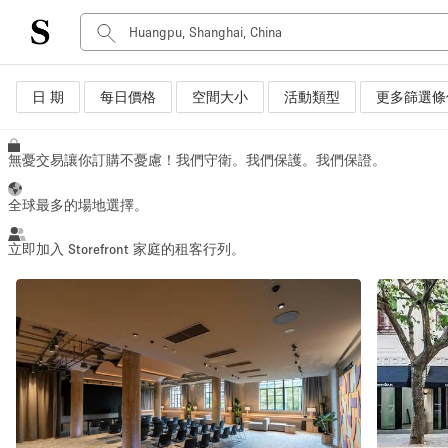
空間種類
日 期
每日價格
空間大小
活動類型
更多篩選條
Advertisement Space
Art Gallery
無憂交易讓你訂購不憂慮！我們守衛。我們保護。我們保證。
Boat
全球最多的場地選擇。
Boutique / Shop
Container
立即加入 Storefront 家庭的租客行列。
Event Space
Hall
Mall Shop
Meeting Space
Other