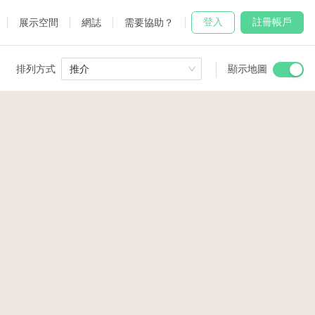
登入
註冊帳戶
展示空間
網誌
需要協助？
排列方式
顯示地圖
推介
 Studio
and
udio
2