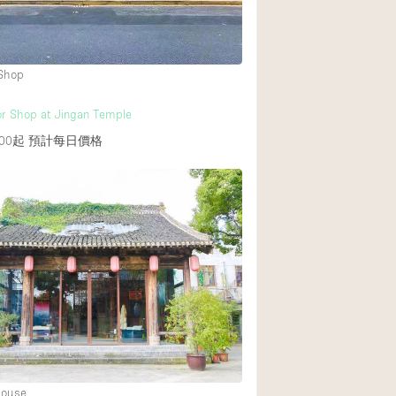
Rooftop
Shop Share
Truck
 Shop
Warehouse
or Shop at Jingan Temple
00起
預計每日價格
Animals Friendly
Bathroom
Concierge
Daylight
Elevator
Furniture
Garment Rack
Handicap Accessib
House