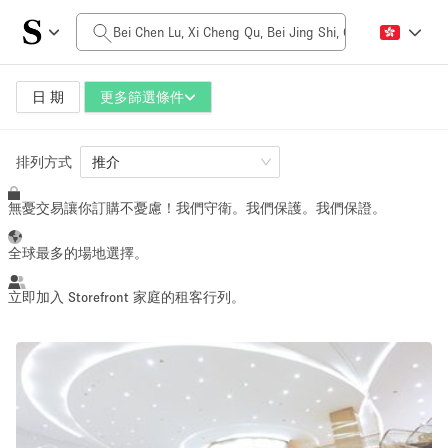
每日價格
$0
$5,000+
日 期
更多篩選條件
空間大小
排列方式
推介
無憂交易讓你訂購不憂慮！我們守衛。我們保護。我們保證。
100 sq ft
5000+ sq ft
~ 13 people
~ 650 people
全球最多的場地選擇。
活動類型
立即加入 Storefront 家庭的租客行列。
Retail
Showroom
Event
Art
Food