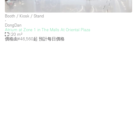
Creative Space
Booth / Kiosk / Stand
Event Space
∙
DongDan
Fair / Festival
Atrium at Zone 1 in The Malls At Oriental Plaza
120 m²
價格由¥46,560起
預計每日價格
Hall
Lobby Space
Mall Shop
Mansion / House
Meeting Space
Office Space
Other
Photo / Filming Studio
Restaurant / Bar / Cafe
Rooftop