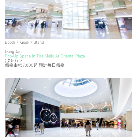
Photo
Conference
Meeting
Office
Shop Share
Shooting
空間種類
Booth / Kiosk / Stand
∙
Advertisement Space
DongDan
Pop-Up Space in The Malls At Oriental Plaza
150 m²
Apartment / Loft
價格由¥57,600起
預計每日價格
Art Gallery
Atelier / Workshop Studio
Boat
Booth / Kiosk / Stand
Boutique / Shop
Conference Room
Container