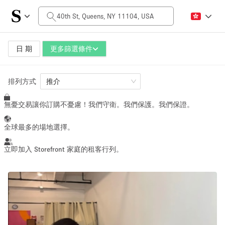
每日價格
$0
$5,000+
日 期
更多篩選條件
空間大小
排列方式
推介
無憂交易讓你訂購不憂慮！我們守衛。我們保護。我們保證。
100 sq ft
5000+ sq ft
~ 13 people
~ 650 people
全球最多的場地選擇。
活動類型
立即加入 Storefront 家庭的租客行列。
Retail
Showroom
Event
Art
Food