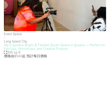
Photo
Conference
Meeting
Office
Shop Share
Shooting
空間種類
Event Space
∙
Advertisement Space
Long Island City
HQ in Queens Bright & Flexible Studio Space in Queens — Perfect for
Pop-Ups, Workshops, and Creative Projects
Apartment / Loft
300 sq ft
價格由$540起
預計每日價格
Art Gallery
Atelier / Workshop Studio
Boat
Booth / Kiosk / Stand
Boutique / Shop
Conference Room
Container