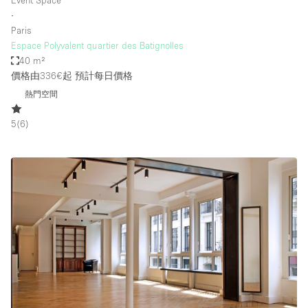
Event Space
∙
Paris
Espace Polyvalent quartier des Batignolles
40 m²
價格由336€起
預計每日價格
熱門空間
5
(
6
)