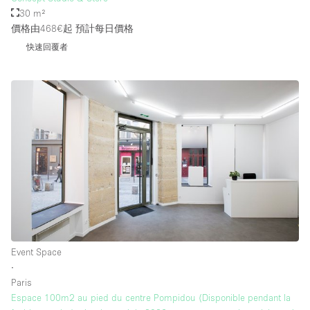
30 m²
價格由468€起
預計每日價格
快速回覆者
Event Space
∙
Paris
Espace 100m2 au pied du centre Pompidou (Disponible pendant la