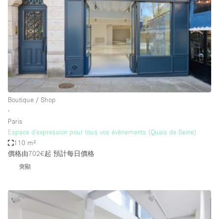
Restaurant / Bar / Cafe
Rooftop
Salon
Shop Share
Stall / Market Stall
Truck
Boutique / Shop
Unique Space
∙
Paris
Warehouse
Espace d'expression pour tous vos événements (Quais de Seine)
110 m²
價格由702€起
預計每日價格
空間特點
突顯
Air Conditioning
Animals Friendly
Bar