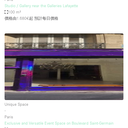
Studio / Gallery near the Galleries Lafayette
100 m²
價格由1.680€起
預計每日價格
Unique Space
∙
Paris
Exclusive and Versatile Event Space on Boulevard Saint-Germain