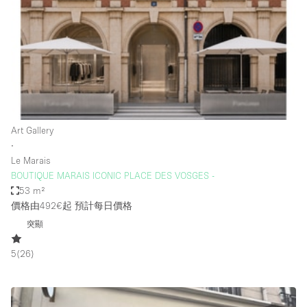
Photo
Conference
Meeting
Office
Shop Share
Shooting
空間種類
Art Gallery
∙
Advertisement Space
Le Marais
Apartment / Loft
BOUTIQUE MARAIS ICONIC PLACE DES VOSGES -
53 m²
Art Gallery
價格由492€起
預計每日價格
Atelier / Workshop Studio
突顯
Boat
5
(
26
)
Booth / Kiosk / Stand
Boutique / Shop