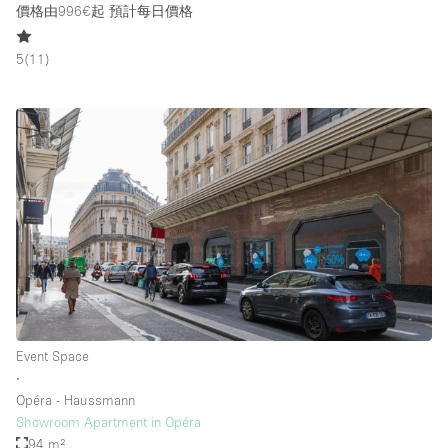
價格由996€起
預計每日價格
5
(
11
)
Event Space
∙
Opéra - Haussmann
Showroom Apartment in Opéra
94 m²