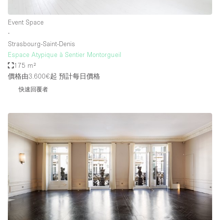
Event Space
∙
Strasbourg-Saint-Denis
Espace Atypique à Sentier Montorgueil
175 m²
價格由3.600€起
預計每日價格
快速回覆者