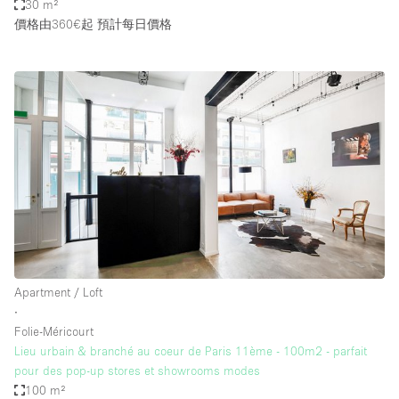
30 m²
價格由360€起
預計每日價格
Apartment / Loft
∙
Folie-Méricourt
Lieu urbain & branché au coeur de Paris 11ème - 100m2 - parfait
pour des pop-up stores et showrooms modes
100 m²