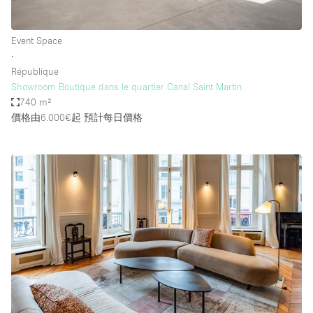
Event Space
∙
République
Showroom Boutique dans le quartier Canal Saint Martin
740 m²
價格由6.000€起
預計每日價格