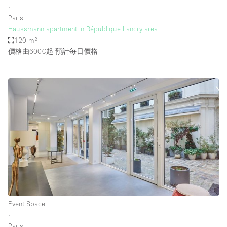
∙
Paris
Haussmann apartment in République Lancry area
120 m²
價格由600€起
預計每日價格
Event Space
∙
Paris