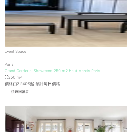
Haussmann Style
Heating
Industrial
Internet
Kitchen
Event Space
∙
Large Door Entrance
Paris
Lighting
Grand Corderie: Showroom 250 m2 Haut Marais-Paris
250 m²
Liquor Licence
價格由3.540€起
預計每日價格
Living Space
快速回覆者
Multiple Rooms
Office Equipment
Private Parking
Raw