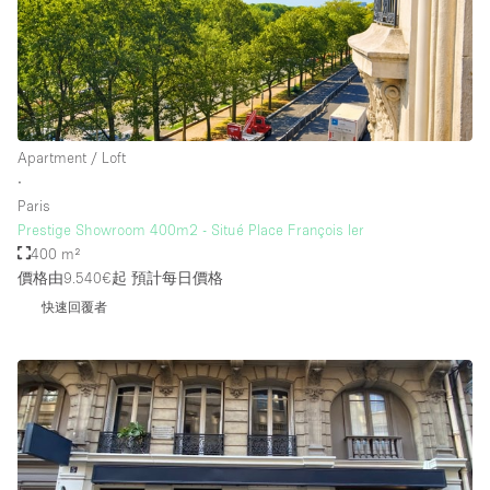
樓層 / 入口
地下室
Apartment / Loft
後院
∙
地面
Paris
Prestige Showroom 400m2 - Situé Place François Ier
商場
400 m²
露台
價格由9.540€起
預計每日價格
快速回覆者
樓上
其他