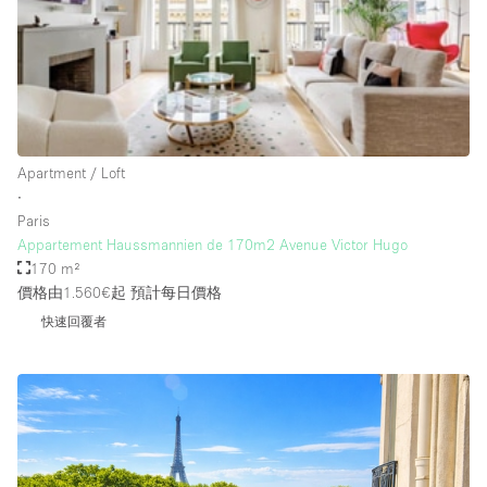
Rooftop / Terrace
Security System
Smoking Area
Sound & Video Equipment
Apartment / Loft
Soundproof
∙
Stock Room
Paris
Appartement Haussmannien de 170m2 Avenue Victor Hugo
Street Level
170 m²
Stunning View
價格由1.560€起
預計每日價格
快速回覆者
Terrace
Toilets
Water Access
Whitebox / Minimal
Window Display