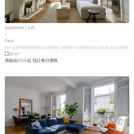
Apartment / Loft
∙
Paris
Bel appartement Haussmanien, alliant modernité et cachet de l'ancien
90 m²
價格由600€起
預計每日價格