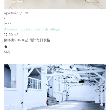
Apartment / Loft
∙
Paris
Showroom Sophistiqué in Palais-Royal
150 m²
價格由2.040€起
預計每日價格
5
(
3
)