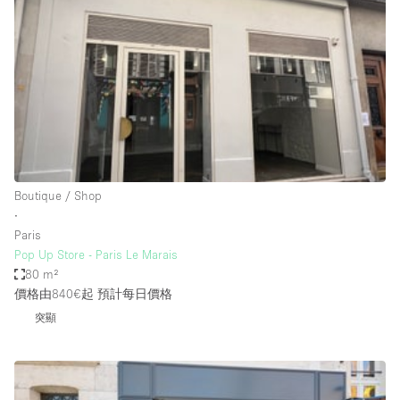
Conference Room
Container
Creative Space
Event Space
Fair / Festival
Hall
Lobby Space
Boutique / Shop
∙
Mall Shop
Paris
Mansion / House
Pop Up Store - Paris Le Marais
80 m²
Meeting Space
價格由840€起
預計每日價格
Office Space
突顯
Other
Photo / Filming Studio