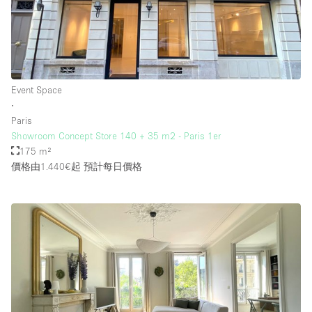
Event Space
∙
Paris
Showroom Concept Store 140 + 35 m2 - Paris 1er
175 m²
價格由1.440€起
預計每日價格