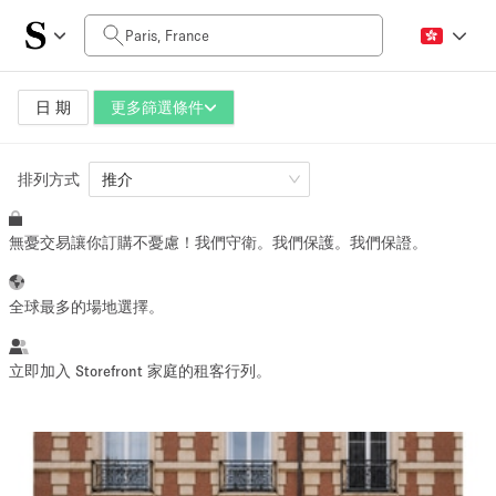
每日價格
0€
5.000€+
日 期
更多篩選條件
排列方式
空間大小
推介
無憂交易讓你訂購不憂慮！我們守衛。我們保護。我們保證。
10 m²
500+ m²
~ 13 people
~ 650 people
全球最多的場地選擇。
活動類型
立即加入 Storefront 家庭的租客行列。
Retail
Showroom
Event
Art
Food