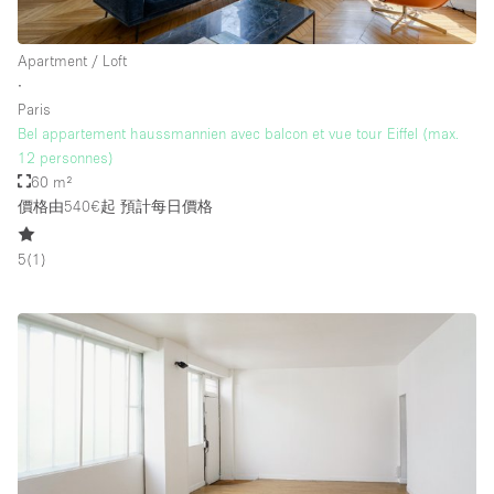
Apartment / Loft
∙
Paris
Bel appartement haussmannien avec balcon et vue tour Eiffel (max.
12 personnes)
60 m²
價格由540€起
預計每日價格
5
(
1
)