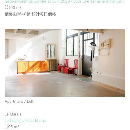
fashion-week de Janvier et Juin 2026 - pour une semaine minimum)
100 m²
價格由864€起
預計每日價格
Apartment / Loft
∙
Le Marais
Loft dans le Haut Marais
95 m²