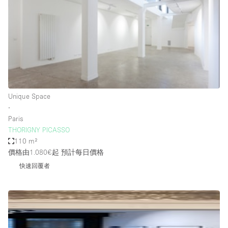
Bathroom
Car Display
Concierge
Counters
Daylight
Unique Space
Electricity
∙
Elevator
Paris
THORIGNY PICASSO
Fitting Rooms
110 m²
價格由1.080€起
預計每日價格
Furniture
快速回覆者
Garden
Garment Rack
Ground Floor
Handicap Accessible