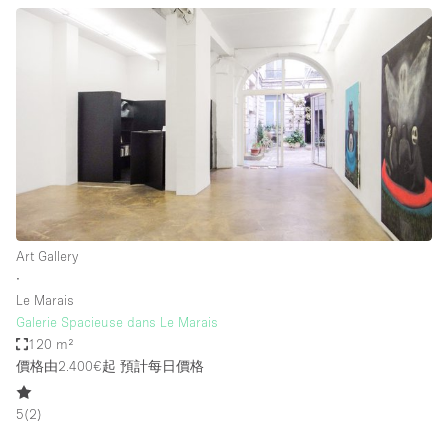
Art Gallery
∙
Le Marais
Galerie Spacieuse dans Le Marais
120 m²
價格由2.400€起
預計每日價格
5
(
2
)