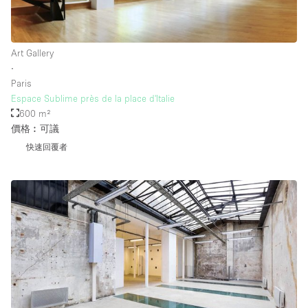
Art Gallery
∙
Paris
Espace Sublime près de la place d'Italie
600 m²
價格︰可議
快速回覆者