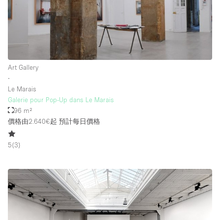
Art Gallery
∙
Le Marais
Galerie pour Pop-Up dans Le Marais
96 m²
價格由2.640€起
預計每日價格
5
(
3
)