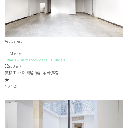
Art Gallery
∙
Le Marais
Galerie - Showroom dans Le Marais
260 m²
價格由5.400€起
預計每日價格
4.67
(
2
)