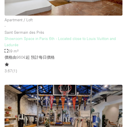
Apartment / Loft
∙
Saint Germain des Près
Showroom Space in Paris 6th - Located close to Louis Vuitton and
Ladurée
59 m²
價格由960€起
預計每日價格
3.67
(
1
)