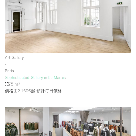
Art Gallery
∙
Paris
Sophisticated Gallery in Le Marais
75 m²
價格由2.160€起
預計每日價格