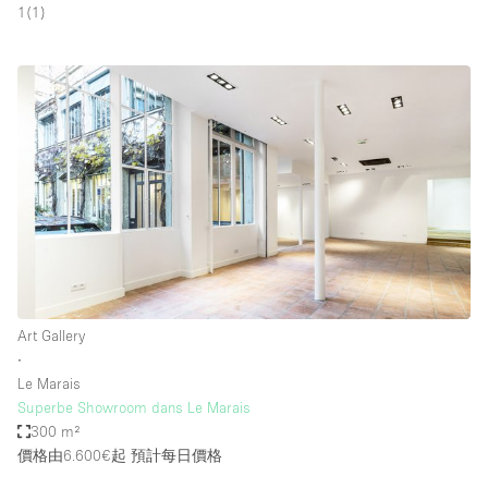
1
(
1
)
Art Gallery
∙
Le Marais
Superbe Showroom dans Le Marais
300 m²
價格由6.600€起
預計每日價格