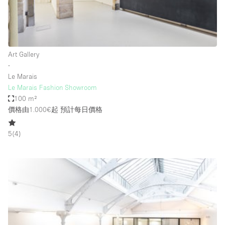
Haussmann Style
Heating
Industrial
Art Gallery
Internet
∙
Le Marais
Kitchen
Le Marais Fashion Showroom
100 m²
Large Door Entrance
價格由1.000€起
預計每日價格
Lighting
Liquor Licence
5
(
4
)
Living Space
Multiple Rooms
Office Equipment
Private Parking
Raw