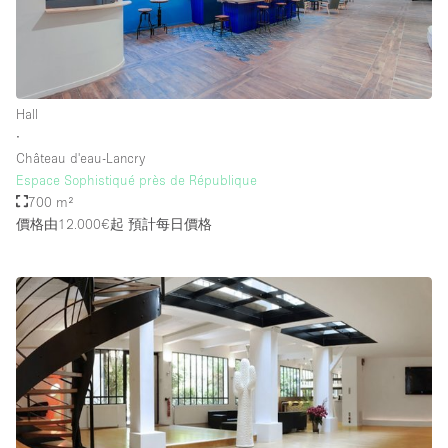
Hall
∙
Château d'eau-Lancry
Espace Sophistiqué près de République
700 m²
價格由12.000€起
預計每日價格