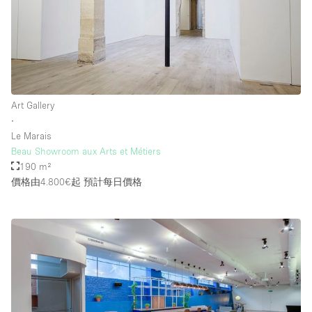
Art Gallery
∙
Le Marais
Beau Showroom aux Arts et Métiers
190 m²
價格由4.800€起
預計每日價格