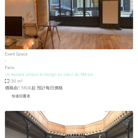
Conference Room
Container
Creative Space
Event Space
Fair / Festival
Event Space
Hall
∙
Lobby Space
Paris
Un espace unique et design au cœur du Marais
Mall Shop
130 m²
Mansion / House
價格由1.560€起
預計每日價格
快速回覆者
Meeting Space
Office Space
Other
Photo / Filming Studio