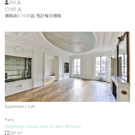
250 人
180 人
價格由5.700€起
預計每日價格
Apartment / Loft
∙
Paris
Magnifique espace près du parc Monceau
230 m²