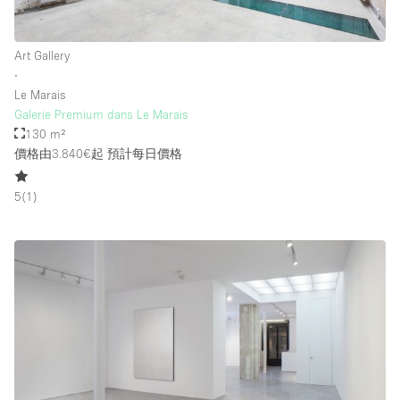
Art Gallery
∙
Le Marais
Galerie Premium dans Le Marais
130 m²
價格由3.840€起
預計每日價格
5
(
1
)