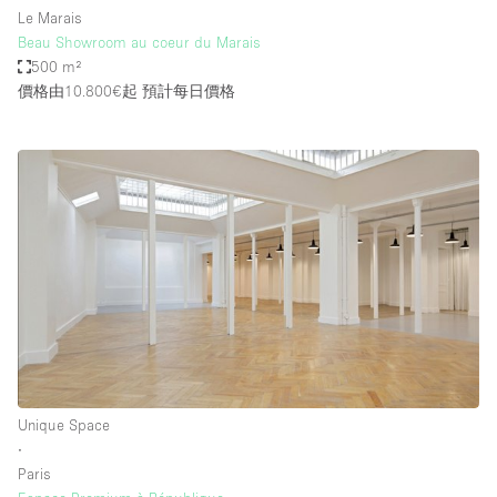
Le Marais
Beau Showroom au coeur du Marais
500 m²
價格由10.800€起
預計每日價格
Unique Space
∙
Paris