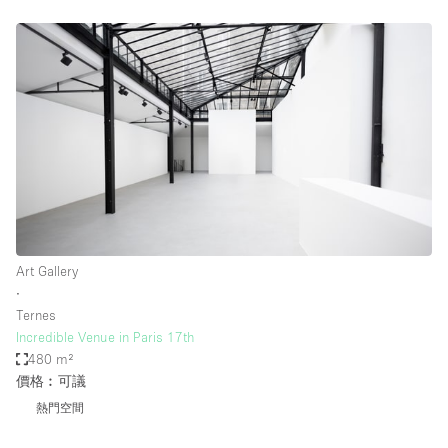
Art Gallery
∙
Ternes
Incredible Venue in Paris 17th
480 m²
價格︰可議
熱門空間