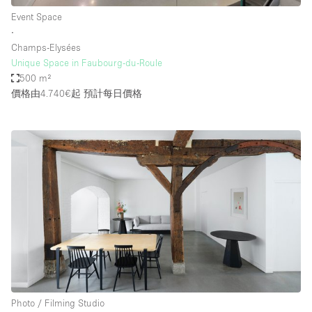
Event Space
∙
Champs-Elysées
Unique Space in Faubourg-du-Roule
500 m²
價格由4.740€起
預計每日價格
Photo / Filming Studio