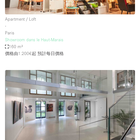
Apartment / Loft
∙
Paris
Showroom dans le Haut-Marais
160 m²
價格由1.200€起
預計每日價格