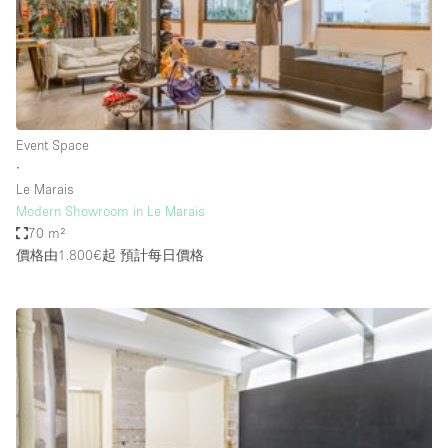
Bathroom
Car Display
Concierge
Counters
Event Space
Daylight
∙
Le Marais
Electricity
Modern Showroom in Le Marais
Elevator
70 m²
價格由1.800€起
預計每日價格
Fitting Rooms
Furniture
Garden
Garment Rack
Ground Floor
Handicap Accessible