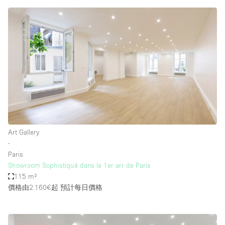
Art Gallery
∙
Paris
Showroom Sophistiqué dans le 1er arr de Paris
115 m²
價格由2.160€起
預計每日價格