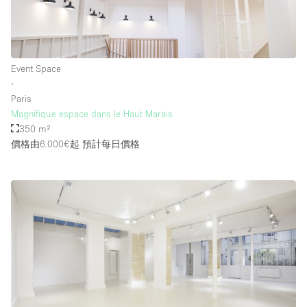
樓層 / 入口
Event Space
地下室
∙
Paris
後院
Magnifique espace dans le Haut Marais
地面
350 m²
價格由6.000€起
預計每日價格
商場
露台
樓上
其他