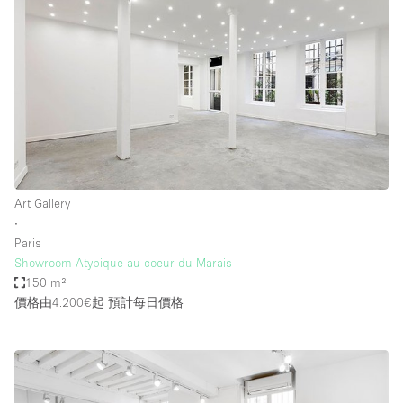
Art Gallery
∙
Paris
Showroom Atypique au coeur du Marais
150 m²
價格由4.200€起
預計每日價格