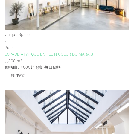
Rooftop / Terrace
Security System
Smoking Area
Unique Space
Sound & Video Equipment
∙
Paris
Soundproof
ESPACE ATYPIQUE EN PLEIN COEUR DU MARAIS
Stock Room
500 m²
價格由2.400€起
預計每日價格
Street Level
熱門空間
Stunning View
Terrace
Toilets
Water Access
Whitebox / Minimal
Window Display