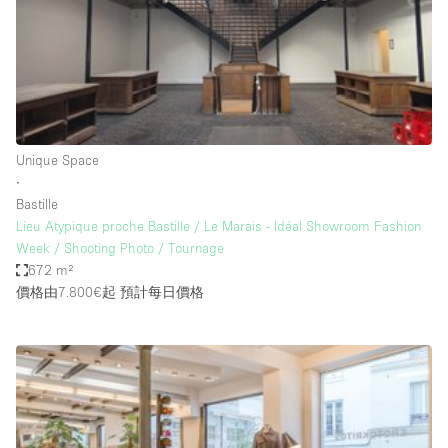
Restaurant / Bar / Cafe
Rooftop
Salon
Shop Share
Stall / Market Stall
Unique Space
Truck
∙
Bastille
Unique Space
Lieu Atypique proche Bastille / Le Marais - Idéal Showroom Fashion
Week / Shooting Photo / Tournage
Warehouse
672 m²
價格由7.800€起
預計每日價格
空間特點
Air Conditioning
Animals Friendly
Bar