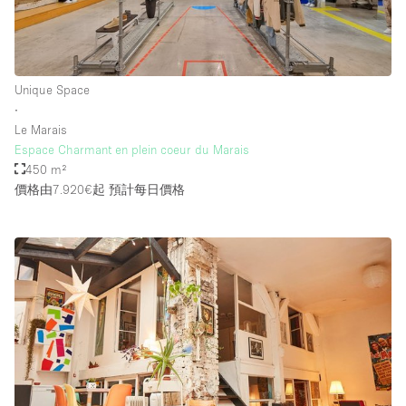
Unique Space
∙
Le Marais
Espace Charmant en plein coeur du Marais
450 m²
價格由7.920€起
預計每日價格