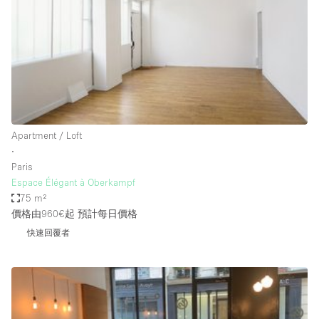
Photo
Conference
Meeting
Office
Shop Share
Shooting
空間種類
Apartment / Loft
∙
Advertisement Space
Paris
Apartment / Loft
Espace Élégant à Oberkampf
75 m²
Art Gallery
價格由960€起
預計每日價格
Atelier / Workshop Studio
快速回覆者
Boat
Booth / Kiosk / Stand
Boutique / Shop