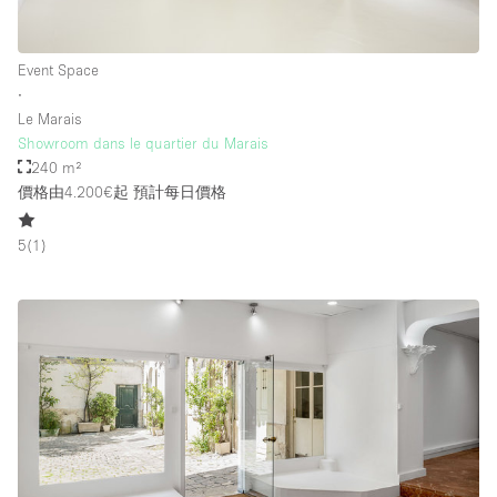
Event Space
∙
Le Marais
Showroom dans le quartier du Marais
240 m²
價格由4.200€起
預計每日價格
5
(
1
)