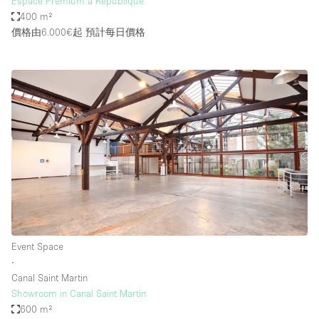
Espace Premium à République
400 m²
價格由6.000€起
預計每日價格
Event Space
∙
Canal Saint Martin
Showroom in Canal Saint Martin
600 m²