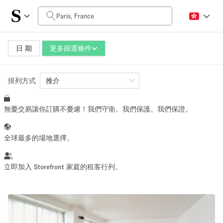
每日價格
0€
5.000€+
日 期
更多篩選條件
排列方式
空間大小
推介
無憂交易讓你訂購不憂慮！我們守衛。我們保護。我們保證。
10 m²
500+ m²
~ 13 people
~ 650 people
全球最多的場地選擇。
活動類型
立即加入 Storefront 家庭的租客行列。
Retail
Showroom
Event
Art
Food