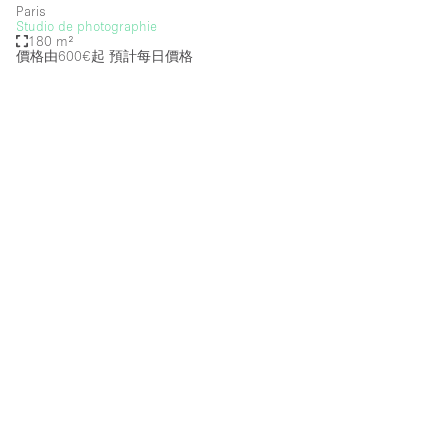
Paris
Studio de photographie
Salon
180 m²
價格由600€起
預計每日價格
Shop Share
Stall / Market Stall
Truck
Unique Space
Warehouse
空間特點
Air Conditioning
Animals Friendly
Bar
Bathroom