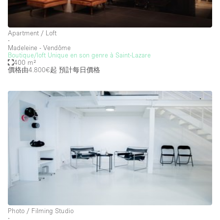
Creative Space
Event Space
Apartment / Loft
∙
Fair / Festival
Madeleine - Vendôme
Boutique/loft Unique en son genre à Saint-Lazare
400 m²
Hall
價格由4.800€起
預計每日價格
Lobby Space
Mall Shop
Mansion / House
Meeting Space
Office Space
Other
Photo / Filming Studio
Restaurant / Bar / Cafe
Photo / Filming Studio
Rooftop
∙