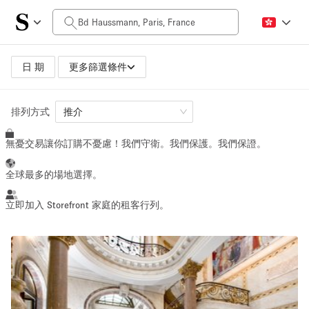
每日價格
$0
$5,000+
日 期
更多篩選條件
空間大小
排列方式
推介
無憂交易讓你訂購不憂慮！我們守衛。我們保護。我們保證。
100 sq ft
5000+ sq ft
~ 13 people
~ 650 people
全球最多的場地選擇。
活動類型
立即加入 Storefront 家庭的租客行列。
Retail
Showroom
Event
Art
Food