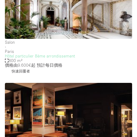
Photo
Conference
Meeting
Office
Shop Share
Shooting
空間種類
Salon
∙
Advertisement Space
Paris
Hôtel particulier 8ème arrondissement
800 m²
Apartment / Loft
價格由9.600€起
預計每日價格
Art Gallery
快速回覆者
Atelier / Workshop Studio
Boat
Booth / Kiosk / Stand
Boutique / Shop
Conference Room
Container