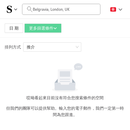
每日價格
£0
£5,000+
日 期
更多篩選條件
排列方式
空間大小
推介
100 sq ft
5000+ sq ft
~ 13 people
~ 650 people
活動類型
哎呦
看起來目前沒有符合您搜索條件的空間
但我們的團隊可以提供幫助。輸入您的電子郵件，我們一定第一時
間為您跟進。
Retail
Showroom
Event
Art
Food