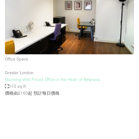
Photo
Conference
Meeting
Office
Shop Share
Shooting
空間種類
Office Space
∙
Advertisement Space
Greater London
Apartment / Loft
Stunning Well Priced Office in the Heart of Belgravia
510 sq ft
Art Gallery
價格由£160起
預計每日價格
Atelier / Workshop Studio
Boat
Booth / Kiosk / Stand
Boutique / Shop