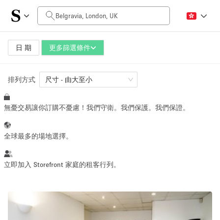
每日價格
£0
£5,000+
日 期
更多篩選條件
排列方式
空間大小
尺寸 - 由大至小
無憂交易讓你訂購不憂慮！我們守衛。我們保護。我們保證。
500 sq ft
5000+ sq ft
~ 65 people
~ 650 people
全球最多的場地選擇。
活動類型
立即加入 Storefront 家庭的租客行列。
Retail
Showroom
Event
Art
Food