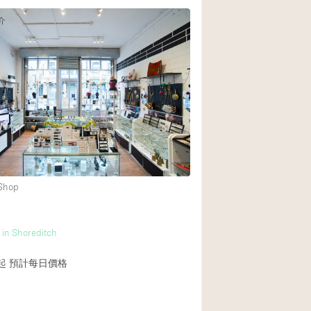
介
 Shop
in Shoreditch
起
預計每日價格
介