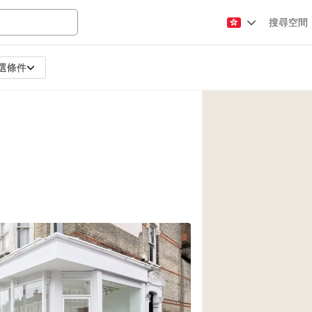
搜尋空間
選條件
Apartment / Loft
Atelier / Workshop
Booth / Kiosk / St
Conference Room
Creative Space
Fair / Festival
Lobby Space
Mansion / House
Office Space
Photo / Filming St