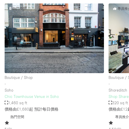
熱門空間
專員推
Boutique / Shop
Boutique /
∙
∙
Soho
Shoreditch
Chic Townhouse Venue in Soho
Shop Share 
1,460 sq ft
320 sq ft
價格由£1,680起
預計每日價格
價格由£12
熱門空間
專員推