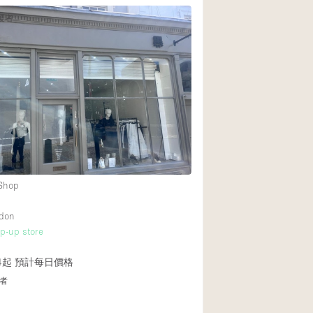
覆者
後院
商場
樓上
 Shop
ndon
op-up store
4起
預計每日價格
者