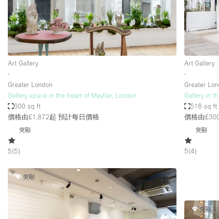
Restaurant / Bar / Cafe
Salon
Stall / Market Stall
Unique Space
Art Gallery
Art Gallery
∙
∙
Greater London
Greater Lo
空間特點
Air Conditioning
Gallery space in the heart of Mayfair, London
Gallery in t
600 sq ft
516 sq ft
Bar
價格由£1,872起
預計每日價格
價格由£30
Car Display
突顯
突顯
Counters
5
(
5
)
5
(
4
)
Electricity
Fitting Rooms
突顯
Garden
突顯
Ground Floor