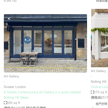
4.96
(
18
)
快速回覆
熱門空
最新
Art Gallery
Art Gallery
∙
∙
Notting Hill
Greater London
Central Lond
A flexible Contemporary Art Gallery in a quiet cobbled
570 sq ft
Notting Hill Mews
價格由£51
600 sq ft
熱門空間