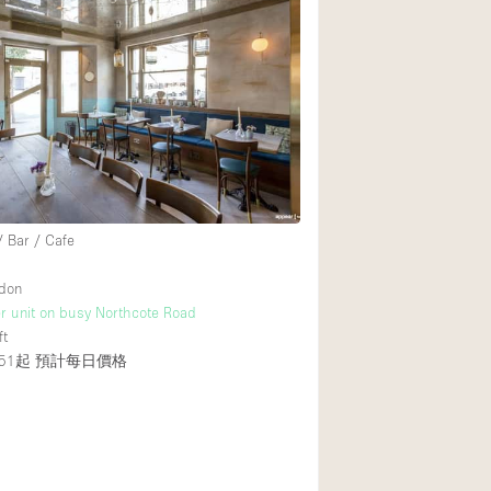
Heating
Internet
Large Door Entran
Liquor Licence
Multiple Rooms
Private Parking
/ Bar / Cafe
Rooftop / Terrace
Smoking Area
ndon
r unit on busy Northcote Road
Soundproof
ft
Street Level
51起
預計每日價格
Terrace
Water Access
Window Display