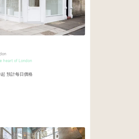
Rooftop
Shop Share
4
Truck
Warehouse
ndon
Animals Friendly
he heart of London
4
Bathroom
0起
預計每日價格
Concierge
Daylight
Elevator
Furniture
Garment Rack
Handicap Accessib