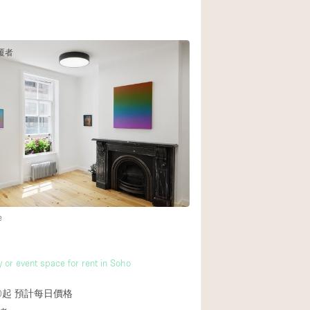
覆者
e
y or event space for rent in Soho
0起
預計每日價格