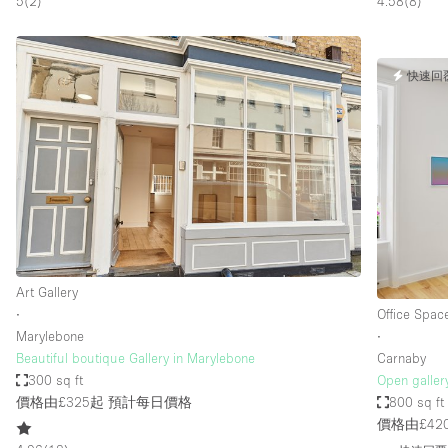
5
(
2
)
4.58
(
8
)
快速回
Art Gallery
∙
Office Spac
Marylebone
∙
Beautiful boutique Gallery in Marylebone
Carnaby
300 sq ft
Open galler
價格由£325起
預計每日價格
800 sq ft
價格由£42