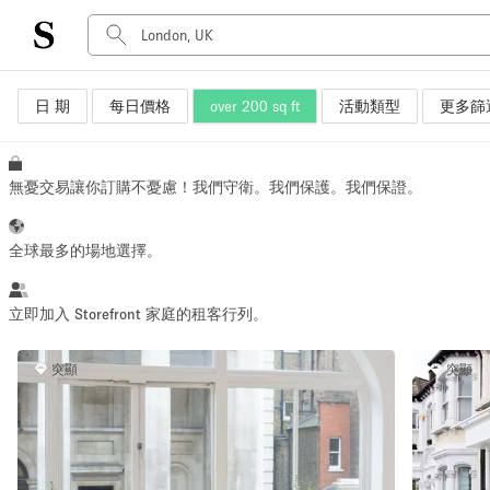
日 期
每日價格
over 200 sq ft
活動類型
更多篩
空間種類
Advertisement Space
Art Gallery
無憂交易讓你訂購不憂慮！我們守衛。我們保護。我們保證。
Boat
Boutique / Shop
全球最多的場地選擇。
Container
Event Space
立即加入 Storefront 家庭的租客行列。
Hall
突顯
突顯
Mall Shop
Meeting Space
Other