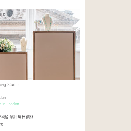
覆者
ming Studio
ndon
o in London
84起
預計每日價格
者