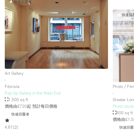
快速回覆者
快速回
Art Gallery
∙
Fitzrovia
Photo / Fil
Pop-Up Gallery in the West End
∙
1,500 sq ft
Greater Lo
價格由£720起
預計每日價格
Photo studi
600 sq ft
快速回覆者
價格由£1,5
4.67
(
2
)
快速回覆