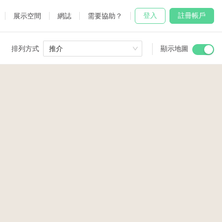
登入
註冊帳戶
展示空間
網誌
需要協助？
排列方式
推介
顯示地圖
 Studio
and
udio