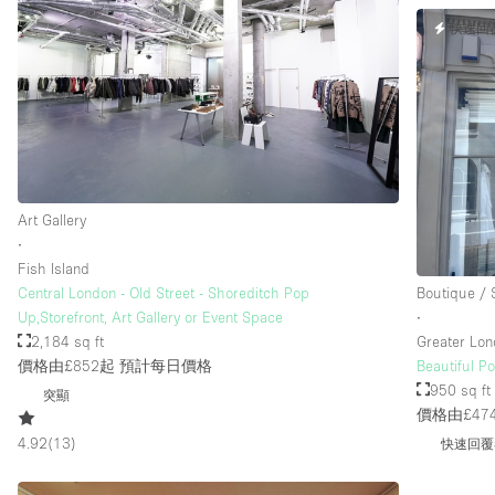
快速回
樓層 / 入口
地下室
地面
露台
其他
Art Gallery
∙
Fish Island
Central London - Old Street - Shoreditch Pop
Boutique /
Up,Storefront, Art Gallery or Event Space
∙
2,184 sq ft
Greater Lo
價格由£852起
預計每日價格
Beautiful P
950 sq ft
突顯
價格由£47
4.92
(
13
)
快速回覆