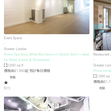
Haussmann Style
Industrial
Kitchen
Lighting
Event Space
Living Space
∙
Office Equipment
Greater London
Prime Two-Story White-Box Venue in Central Soho — Ideal
Restaurant 
Raw
for Retail, Events & Showcases
∙
Security System
2,000 sq ft
Greater Lo
價格由£1,992起
預計每日價格
Prime corne
Sound & Video Equipment
1,000 sq 
突顯
Stock Room
價格由£1,1
5
(
1
)
突顯
Stunning View
Toilets
突顯
Whitebox / Minimal