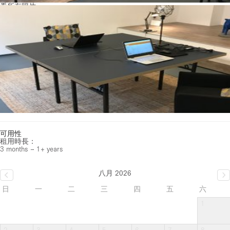
看所有照片
可用性
租用時長：
3 months – 1+ years
八月 2026
日
一
二
三
四
五
六
1
2
3
4
5
6
7
8