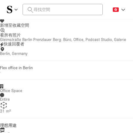
新增至收藏空間
看所有照片
Gleimstraße Berlin Prenzlauer Berg. Büro, Office, Podcast Studio, Galerie
快速回覆者
Berlin, Germany
Flex office in Berlin
·
Office Space
Entire
31 m²
理想用途