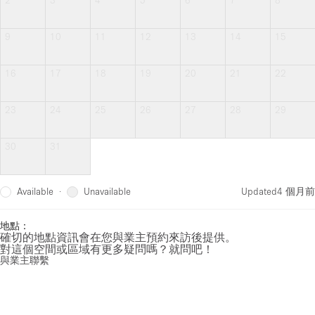
9
10
11
12
13
14
15
16
17
18
19
20
21
22
23
24
25
26
27
28
29
30
31
Available
Unavailable
·
Updated
4 個月前
地點：
確切的地點資訊會在您與業主預約來訪後提供。
對這個空間或區域有更多疑問嗎？就問吧！
與業主聯繫