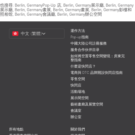
也搜尋:
Berlin, GermanyPop-Up 店
,
Berlin, Germany展示廳
,
Berlin, Germany
展示廳
,
Berlin, Germany畫展
,
Berlin, Germany畫展
,
Berlin, Germany影樓和
照相馆
,
Berlin, Germany會議廳
,
Berlin, Germany辦公空間
Choose
運作方法
中文 (繁體)
a
Pop-up指南
Language
中國大陸公司註冊服務
服务合作伙伴目录
如何將空置零售空間變現：房東完
整指南
什麼是快閃店？
電商與 DTC 品牌開設快閃店指南
零售空間
快閃店
活動場地
展示間空間
藝術畫廊及展覽空間
會議室
辦公室
所有地點
關於我們