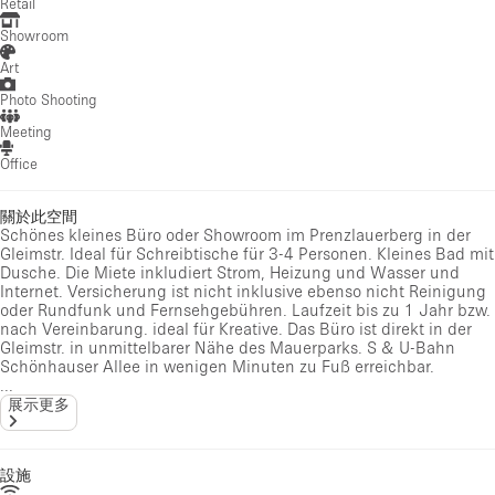
Retail
Showroom
Art
Photo Shooting
Meeting
Office
關於此空間
Schönes kleines Büro oder Showroom im Prenzlauerberg in der
Gleimstr. Ideal für Schreibtische für 3-4 Personen. Kleines Bad mit
Dusche. Die Miete inkludiert Strom, Heizung und Wasser und
Internet. Versicherung ist nicht inklusive ebenso nicht Reinigung
oder Rundfunk und Fernsehgebühren. Laufzeit bis zu 1 Jahr bzw.
nach Vereinbarung. ideal für Kreative. Das Büro ist direkt in der
Gleimstr. in unmittelbarer Nähe des Mauerparks. S & U-Bahn
Schönhauser Allee in wenigen Minuten zu Fuß erreichbar.
...
展示更多
設施