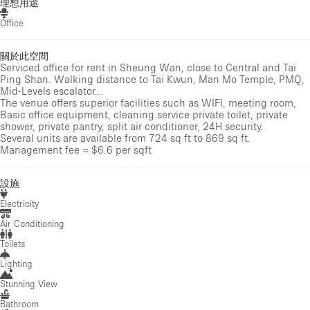
理想用途
Office
關於此空間
Serviced office for rent in Sheung Wan, close to Central and Tai
Ping Shan. Walking distance to Tai Kwun, Man Mo Temple, PMQ,
Mid-Levels escalator...
The venue offers superior facilities such as WIFI, meeting room,
Basic office equipment, cleaning service private toilet, private
shower, private pantry, split air conditioner, 24H security.
Several units are available from 724 sq ft to 869 sq ft.
Management fee = $6.6 per sqft
設施
Electricity
Air Conditioning
Toilets
Lighting
Stunning View
Bathroom