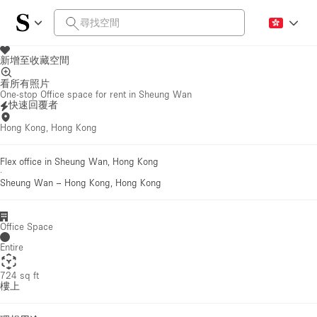
新增至收藏空間
看所有照片
One-stop Office space for rent in Sheung Wan
快速回覆者
Hong Kong, Hong Kong
Flex office in Sheung Wan, Hong Kong
·
Sheung Wan
–
Hong Kong, Hong Kong
Office Space
Entire
724 sq ft
樓上