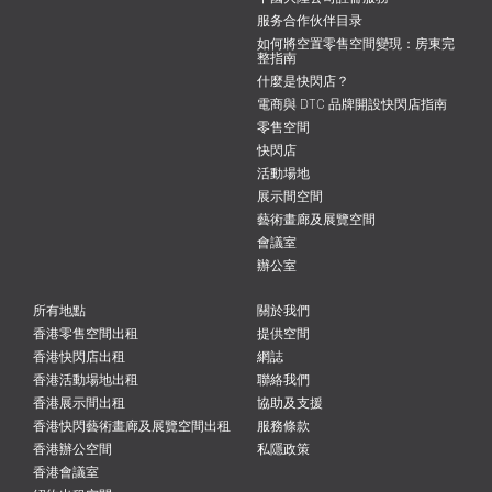
服务合作伙伴目录
如何將空置零售空間變現：房東完
整指南
什麼是快閃店？
電商與 DTC 品牌開設快閃店指南
零售空間
快閃店
活動場地
展示間空間
藝術畫廊及展覽空間
會議室
辦公室
所有地點
關於我們
香港零售空間出租
提供空間
香港快閃店出租
網誌
香港活動場地出租
聯絡我們
香港展示間出租
協助及支援
香港快閃藝術畫廊及展覽空間出租
服務條款
香港辦公空間
私隱政策
香港會議室