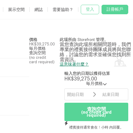
登入
註冊帳戶
展示空間
網誌
需要協助？
價格
此場所由 Storefront 管理。
HK$39,275.00
當您查詢此場所相關問題時，我們
毎月價格
專業的禮賓接待團隊成員將與您聯
查詢空間
絡，討論您的需求並確保您找到所
(no credit
需資訊。
card required)
這意味著什麼？
輸入您的日期以獲得估算
HK$39,275.00
毎月價格
查詢空間
(no credit card
required)
禮賓接待通常會在 1 小時 內回覆。