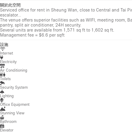
關於此空間
Serviced office for rent in Sheung Wan, close to Central and Tai
escalator...
The venue offers superior facilities such as WIFI, meeting room, Bas
pantry, split air conditioner, 24H security.
Several units are available from 1,571 sq ft to 1,602 sq ft.
Management fee = $6.6 per sqft
設施
Internet
Electricity
Air Conditioning
Toilets
Security System
Lighting
Office Equipment
Stunning View
Bathroom
Elevator