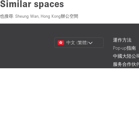
Similar spaces
也搜尋:
Sheung Wan, Hong Kong辦公空間
Choose
運作方法
中文 (繁體)
a
Pop-up指南
Language
中國大陸公
服务合作伙
如何將空置
現：房東完
什麼是快閃
電商與 DTC
閃店指南
零售空間
快閃店
活動場地
展示間空間
藝術畫廊及