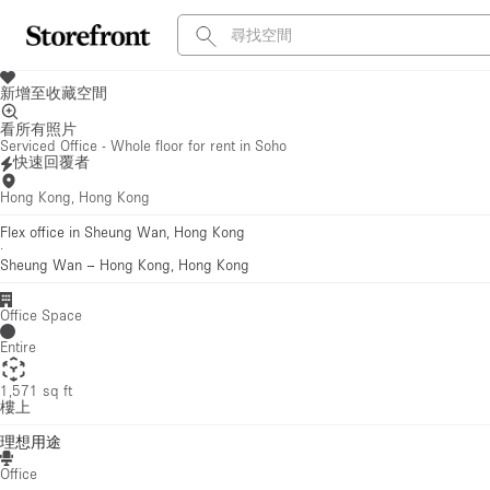
新增至收藏空間
看所有照片
Serviced Office - Whole floor for rent in Soho
快速回覆者
Hong Kong, Hong Kong
Flex office in Sheung Wan, Hong Kong
·
Sheung Wan
–
Hong Kong, Hong Kong
Office Space
Entire
1,571 sq ft
樓上
理想用途
Office