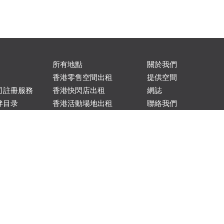
所有地點
關於我們
香港零售空間出租
提供空間
司註冊服務
香港快閃店出租
網誌
伴目录
香港活動場地出租
聯絡我們
零售空間變
香港展示間出租
協助及支援
整指南
香港快閃藝術畫廊及展
服務條款
店？
覽空間出租
私隱政策
 品牌開設快
香港辦公空間
香港會議室
紐約出租空間
倫敦零售空間出租
巴黎零售空間出租
展覽空間