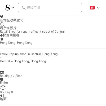
新增至收藏空間
看所有照片
Retail Shop for rent in affluent street of Central
快速回覆者
Hong Kong, Hong Kong
Entire Pop-up shop in Central, Hong Kong
·
Central
–
Hong Kong, Hong Kong
Boutique / Shop
Entire
850 sq ft
地面