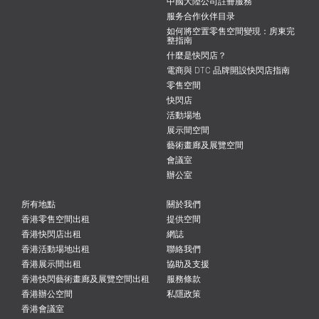
中國大陸公司註冊服務
服务合作伙伴目录
如何將空置零售空間變現：房東完
整指南
什麼是快閃店？
電商與 DTC 品牌開設快閃店指南
零售空間
快閃店
活動場地
展示間空間
藝術畫廊及展覽空間
會議室
辦公室
所有地點
關於我們
香港零售空間出租
提供空間
香港快閃店出租
網誌
香港活動場地出租
聯絡我們
香港展示間出租
協助及支援
香港快閃藝術畫廊及展覽空間出租
服務條款
香港辦公空間
私隱政策
香港會議室