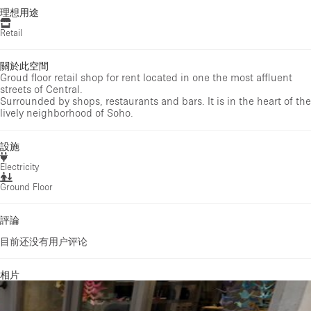
理想用途
Retail
關於此空間
Groud floor retail shop for rent located in one the most affluent
streets of Central.
Surrounded by shops, restaurants and bars. It is in the heart of the
lively neighborhood of Soho.
設施
Electricity
Ground Floor
評論
目前还没有用户评论
相片