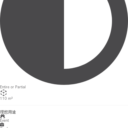
Entire or Partial
110 m²
理想用途
Event