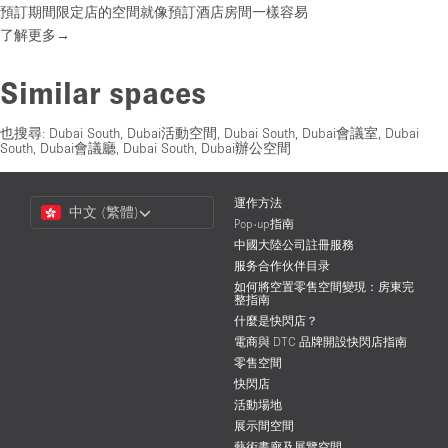
預訂期間限定店的空間就像預訂酒店房間一樣容易
了解更多→
Similar spaces
也搜尋:
Dubai South, Dubai活動空間
,
Dubai South, Dubai會議室
,
Dubai
South, Dubai會議廳
,
Dubai South, Dubai辦公空間
Choose
運作方法
中文 (繁體)
a
Pop-up指南
Language
中國大陸公司註冊服務
服务合作伙伴目录
如何將空置零售空間變現：房東完
整指南
什麼是快閃店？
電商與 DTC 品牌開設快閃店指南
零售空間
快閃店
活動場地
展示間空間
藝術畫廊及展覽空間