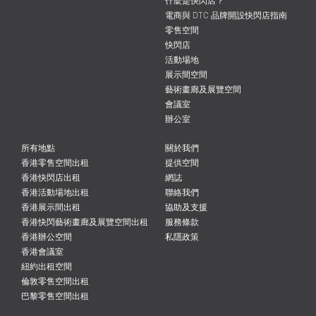
什麼是快閃店？
電商與 DTC 品牌開設快閃店指南
零售空間
快閃店
活動場地
展示間空間
藝術畫廊及展覽空間
會議室
辦公室
所有地點
關於我們
香港零售空間出租
提供空間
香港快閃店出租
網誌
香港活動場地出租
聯絡我們
香港展示間出租
協助及支援
香港快閃藝術畫廊及展覽空間出租
服務條款
香港辦公空間
私隱政策
香港會議室
紐約出租空間
倫敦零售空間出租
巴黎零售空間出租