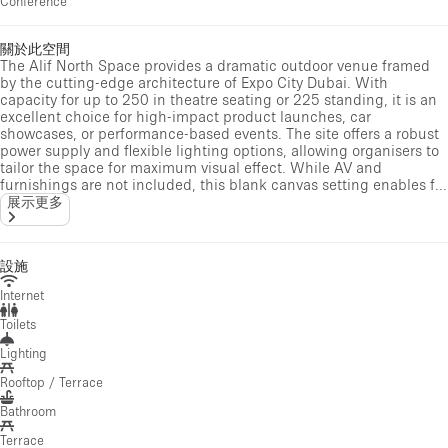
Conference
關於此空間
The Alif North Space provides a dramatic outdoor venue framed
by the cutting-edge architecture of Expo City Dubai. With
capacity for up to 250 in theatre seating or 225 standing, it is an
excellent choice for high-impact product launches, car
showcases, or performance-based events. The site offers a robust
power supply and flexible lighting options, allowing organisers to
tailor the space for maximum visual effect. While AV and
furnishings are not included, this blank canvas setting enables f...
展示更多
設施
Internet
Toilets
Lighting
Rooftop / Terrace
Bathroom
Terrace