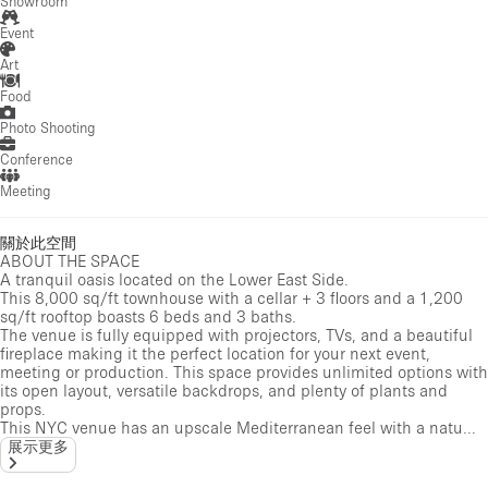
Showroom
Event
Art
Food
Photo Shooting
Conference
Meeting
關於此空間
ABOUT THE SPACE
A tranquil oasis located on the Lower East Side.
This 8,000 sq/ft townhouse with a cellar + 3 floors and a 1,200
sq/ft rooftop boasts 6 beds and 3 baths.
The venue is fully equipped with projectors, TVs, and a beautiful
fireplace making it the perfect location for your next event,
meeting or production. This space provides unlimited options with
its open layout, versatile backdrops, and plenty of plants and
props.
This NYC venue has an upscale Mediterranean feel with a natu...
展示更多