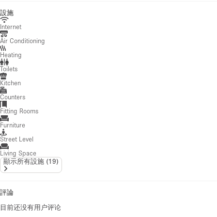
設施
Internet
Air Conditioning
Heating
Toilets
Kitchen
Counters
Fitting Rooms
Furniture
Street Level
Living Space
顯示所有設施
(
19
)
評論
目前还没有用户评论