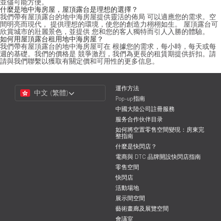
並儘可能方便。
什麼是地中海房屋，屋頂露台是理想的選擇？
我們帶有屋頂露台的地中海房屋提供靈活的佈局 可以適應您的需求。空
間明亮而現代， 提供理想的環境，使您的創造力栩栩如生。 屋頂露台可
欣賞城市的壯麗景色，並提供 您和您的客人獨特而引人入勝的體驗。
如何用屋頂露台租用地中海房屋？
我們帶有屋頂露台的地中海房屋可在 根據您的需求，每小時，每天或每
週的基礎。我們的價格是 競爭激烈，我們為更長的租賃期提供折扣。請
請與我們聯繫以獲取有關定價和可用性的更多信息。
Choose
運作方法
中文 (繁體)
a
Pop-up指南
Language
中國大陸公司註冊服務
服务合作伙伴目录
如何將空置零售空間變現：房東完
整指南
什麼是快閃店？
電商與 DTC 品牌開設快閃店指南
零售空間
快閃店
活動場地
展示間空間
藝術畫廊及展覽空間
會議室