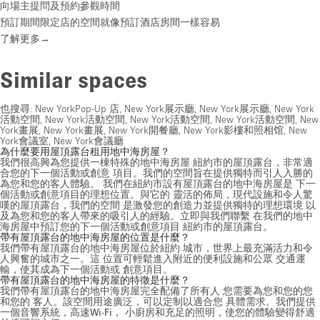
向場主提問及預約參觀時間
預訂期間限定店的空間就像預訂酒店房間一樣容易
了解更多→
Similar spaces
也搜尋:
New YorkPop-Up 店
,
New York展示廳
,
New York展示廳
,
New York
活動空間
,
New York活動空間
,
New York活動空間
,
New York活動空間
,
New
York畫展
,
New York畫展
,
New York開餐廳
,
New York影樓和照相馆
,
New
York會議室
,
New York會議廳
為什麼要用屋頂露台租用地中海房屋？
我們很高興為您提供一棟特殊的地中海房屋 紐約市的屋頂露台，非常適
合您的下一個活動或創意 項目。我們的空間旨在提供獨特而引人入勝的
為您和您的客人體驗。 我們在紐約市設有屋頂露台的地中海房屋是 下一
個活動或創意項目的理想位置。與它的 靈活的佈局，現代設施和令人驚
嘆的屋頂露台，我們的空間 是激發您的創造力並提供獨特的理想環境 以
及為您和您的客人帶來的吸引人的經驗。立即與我們聯繫 在我們的地中
海房屋中預訂您的下一個活動或創意項目 紐約市的屋頂露台。
帶有屋頂露台的地中海房屋的位置是什麼？
我們帶有屋頂露台的地中海房屋位於紐約 城市，世界上最充滿活力和令
人興奮的城市之一。這 位置可輕鬆進入附近的便利設施和公眾 交通運
輸，使其成為下一個活動或 創意項目。
帶有屋頂露台的地中海房屋的特徵是什麼？
我們帶有屋頂露台的地中海房屋完全配備了所有人 您需要為您和您的您
和您的 客人。該空間用途廣泛，可以定制以適合您 具體需求。我們提供
一個音響系統，高速Wi-Fi， 小廚房和充足的照明，使您的體驗變得舒適