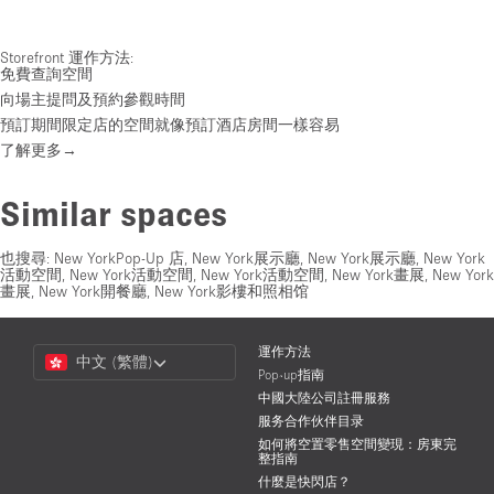
Storefront 運作方法:
免費查詢空間
向場主提問及預約參觀時間
預訂期間限定店的空間就像預訂酒店房間一樣容易
了解更多→
Similar spaces
也搜尋:
New YorkPop-Up 店
,
New York展示廳
,
New York展示廳
,
New York
活動空間
,
New York活動空間
,
New York活動空間
,
New York畫展
,
New York
畫展
,
New York開餐廳
,
New York影樓和照相馆
Choose
運作方法
中文 (繁體)
a
Pop-up指南
Language
中國大陸公司註冊服務
服务合作伙伴目录
如何將空置零售空間變現：房東完
整指南
什麼是快閃店？