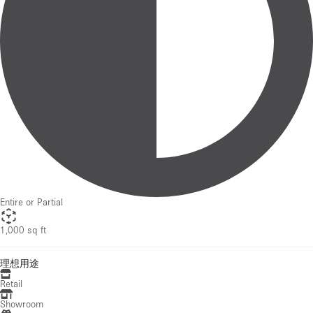
Entire or Partial
1,000 sq ft
理想用途
Retail
Showroom