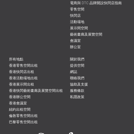
電商與 DTC 品牌開設快閃店指南
零售空間
快閃店
活動場地
展示間空間
藝術畫廊及展覽空間
會議室
辦公室
所有地點
關於我們
香港零售空間出租
提供空間
香港快閃店出租
網誌
香港活動場地出租
聯絡我們
香港展示間出租
協助及支援
香港快閃藝術畫廊及展覽空間出租
服務條款
香港辦公空間
私隱政策
香港會議室
紐約出租空間
倫敦零售空間出租
巴黎零售空間出租