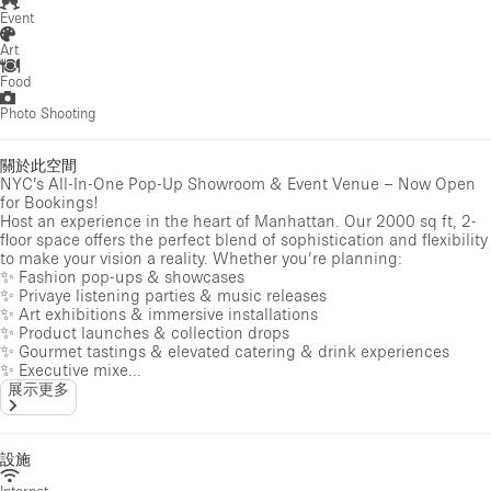
Event
Art
Food
Photo Shooting
關於此空間
NYC’s All-In-One Pop-Up Showroom & Event Venue – Now Open
for Bookings!
Host an experience in the heart of Manhattan. Our 2000 sq ft, 2-
floor space offers the perfect blend of sophistication and flexibility
to make your vision a reality. Whether you’re planning:
✨ Fashion pop-ups & showcases
✨ Privaye listening parties & music releases
✨ Art exhibitions & immersive installations
✨ Product launches & collection drops
✨ Gourmet tastings & elevated catering & drink experiences
✨ Executive mixe...
展示更多
設施