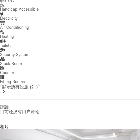
Internet
Handicap Accessible
Electricity
Air Conditioning
Heating
Toilets
Security System
Stock Room
Counters
Fitting Rooms
顯示所有設施
(
21
)
評論
目前还没有用户评论
相片