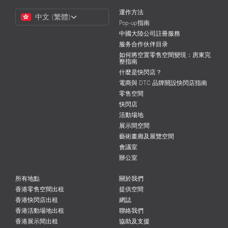
Choose
運作方法
中文 (繁體)
a
Pop-up指南
Language
中國大陸公司註冊服務
服务合作伙伴目录
如何將空置零售空間變現：房東完
整指南
什麼是快閃店？
電商與 DTC 品牌開設快閃店指南
零售空間
快閃店
活動場地
展示間空間
藝術畫廊及展覽空間
會議室
辦公室
所有地點
關於我們
香港零售空間出租
提供空間
香港快閃店出租
網誌
香港活動場地出租
聯絡我們
香港展示間出租
協助及支援