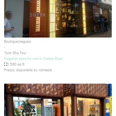
Spazio pubblicitario
Spazio unico
Stand / Bancarella
Stand / Chiosco / Stand
Studio fotografico / riprese
Boutique/negozio
∙
Terrazzo
Tsim Sha Tsui
Uffici
Flagship store for rent in Canton Road
1,500 sq ft
Villa / Casa
Prezzo: disponibile su richiesta
Dotazioni dello spazio
Accesso per disabili
Ampia Porta d'Ingresso
Animals Friendly