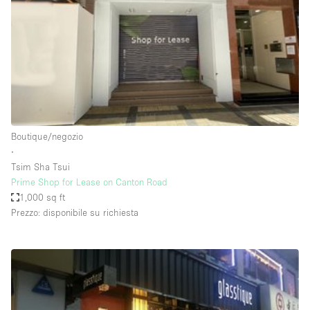
Fiera/festival
Galleria d'arte
Hall
Imbarcazione
Magazzino
Negozio in centro commerciale
Boutique/negozio
∙
Ristorante/bar/caffè
Tsim Sha Tsui
Sala conferenze
Prime Shop for Lease on Canton Road
1,000 sq ft
Sala riunioni
Prezzo: disponibile su richiesta
Salone
Spazio creativo
Spazio hall
Spazio per Eventi