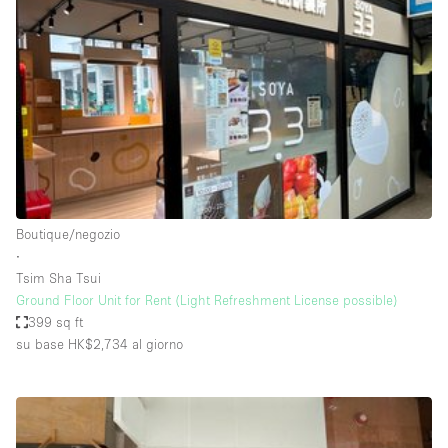
Servizio
Acquista
Conferenza
Meeting
Ufficio
fotografico
Condividi
Tipo di spazio
Acquista Condividi
Boutique/negozio
∙
Altro
Tsim Sha Tsui
Appartamento/loft
Ground Floor Unit for Rent (Light Refreshment License possible)
399 sq ft
Atelier / Laboratorio
su base HK$2,734
al giorno
Boutique/negozio
Camion
Container