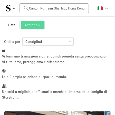
Prezzo al giorno
HK$0
HK$50,000+
Date
Altri filtri
Ordina per
Dimensioni dello spazio
Consigliati
Vi forniamo transazioni sicure, quindi prenota senza preoccupazioni!
100 sq ft
5000+ sq ft
Vi tuteliamo, proteggiamo e difendiamo.
~ 13 persone
~ 650 persone
La più ampia selezione di spazi al mondo.
Tipo di progetto
Unisciti a migliaia di affittuari e marchi all'interno della famiglia di
Storefront.
Evento
Vendita
Showroom
Evento
Cibo
artistico