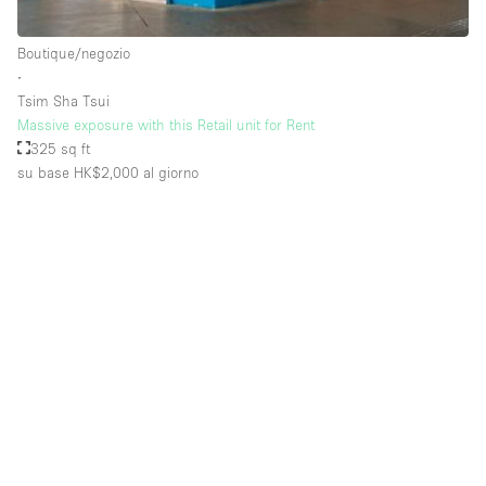
Raw
Boutique/negozio
Riscaldamento
∙
Tsim Sha Tsui
Sistema di sicurezza
Massive exposure with this Retail unit for Rent
Smoking Area
325 sq ft
su base HK$2,000
al giorno
Soundproof
Spazio living
Stile Haussmann
Terrace
Tetto / Terrazza
Vetrina
Vista incredibile
Water Access
Whitebox / Minimal