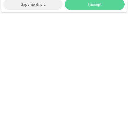
Saperne di più
I accept
Storefront
>
Affitta uno spazio per riunioni
>
Sale
Meeting e Riunioni Aziendali a Hong Kong
>
Sale
Meeting e Riunioni Aziendali a Tsim Sha Tsui, Hong
Kong
>
Sale Meeting e Riunioni Aziendali a Canton
Road, Hong Kong
Sale Meeting in Affitto a Canton
Road, Hong Kong
Choose
Tutte le località
Italiano
a
Tutti i tipi di spazi
Language
Spazi retail temporanei
Negozi pop-up
Spazi per eventi