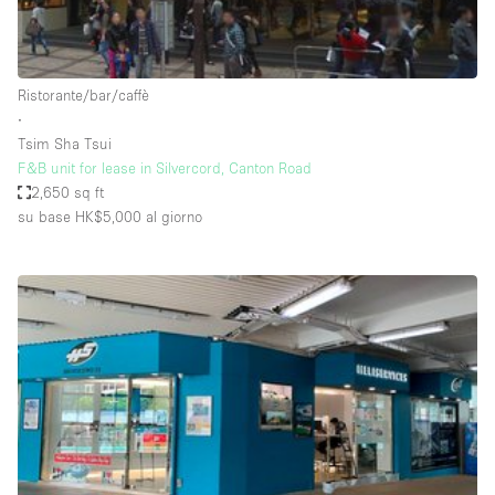
Elettricità
Esposizione di Automobili
Ristorante/bar/caffè
Giardino
∙
Tsim Sha Tsui
Illuminazione
F&B unit for lease in Silvercord, Canton Road
Impianto audiovisivo
2,650 sq ft
su base HK$5,000
al giorno
Industriale
Internet
Licenza per Liquori
Livello strada
Luce Diurna
Magazzino
Parcheggio privato
Piano terra